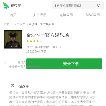
首页
安卓应用
电脑应用
MAC应用
资讯
专题
设计奖
创意应用
首页
>
应用软件
>
金沙唯一官方娱乐场
问答
金沙唯一官方娱乐场
官方
年满12周岁
下载安装
次下载
1352960
需优先下载
安全下载
金沙唯一官方娱乐场安装
小编点评
🧓导语：
金沙唯一官方娱乐场
🕐是一家备受瞩目的体育平台，🎡
提供丰富多样的体育赛事和刺激的游戏体验。如果您想加入
金沙
唯一官方娱乐场
的大家庭，参与其中的乐趣，本文将为您详细介