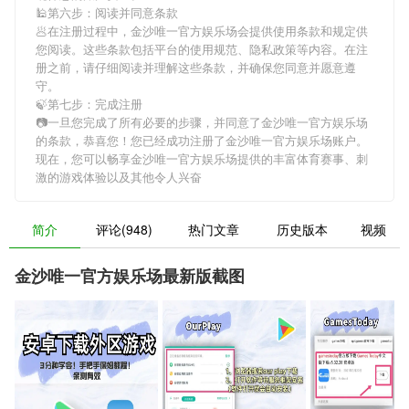
🕌第六步：阅读并同意条款
🥟在注册过程中，
金沙唯一官方娱乐场
会提供使用条款和规定供
您阅读。这些条款包括平台的使用规范、隐私政策等内容。在注
册之前，请仔细阅读并理解这些条款，并确保您同意并愿意遵
守。
🍃第七步：完成注册
📷一旦您完成了所有必要的步骤，并同意了
金沙唯一官方娱乐场
的条款，恭喜您！您已经成功注册了金沙唯一官方娱乐场账户。
现在，您可以畅享
金沙唯一官方娱乐场
提供的丰富体育赛事、刺
激的游戏体验以及其他令人兴奋
简介
评论(948)
热门文章
历史版本
视频
金沙唯一官方娱乐场最新版截图