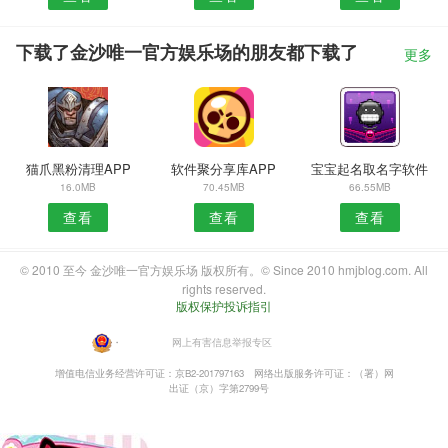
下载了金沙唯一官方娱乐场的朋友都下载了
更多
猫爪黑粉清理APP
软件聚分享库APP
宝宝起名取名字软件
16.0MB
70.45MB
66.55MB
查看
查看
查看
© 2010 至今 金沙唯一官方娱乐场 版权所有。© Since 2010 hmjblog.com. All
rights reserved.
版权保护投诉指引
・
网上有害信息举报专区
增值电信业务经营许可证：京B2-201797163
网络出版服务许可证：（署）网
出证（京）字第2799号