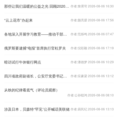
那些让我们温暖的公益之光 回顾2020年济宁福彩公益“高光时刻”
作者:詹霄苛 2026-08-06 16:30
“云上花市”办起来
作者:颜亮瑗 2026-08-06 17:56
各地深入开展学习教育——推动干部转作风、群众得实惠
作者:范烁鸣 2026-08-06 07:47
俄罗斯要逮捕“电报”首席执行官杜罗夫
作者:倪彩颖 2026-08-06 17:19
暗访试行午休银行网点
作者:潘德梦 2026-08-06 10:29
四川省政府副省长，公安厅党委书记、厅长黄瑞雪，突发疾病不幸离世
作者:应豪梁 2026-08-06 13:12
从铁的纪律看底气（评论员观察）
作者:公孙聪鸿 2026-08-06 08:10
涉及日本，贝森特“罕见”公开喊话美联储
作者:易民纪 2026-08-06 13:13