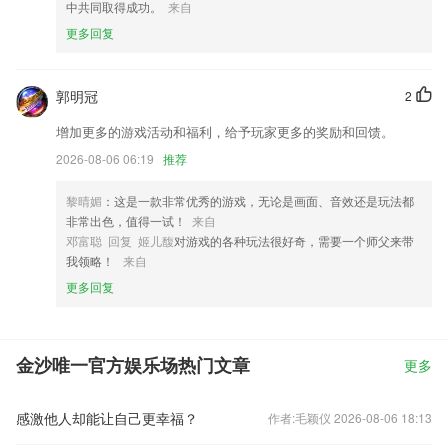
中共同取得成功。
来自
更多回复
郭明冠
2
增加更多的游戏活动和福利，给予玩家更多的奖励和回馈。
2026-08-06 06:19
推荐
黎晴媚
：这是一款非常优秀的游戏，无论是画面、音效还是玩法都
非常出色，值得一试！
来自
邓富聪 回复 姬儿馥
对游戏的各种玩法很好奇，需要一个师父来带
我领略！
来自
更多回复
金沙唯一官方娱乐场热门文章
更多
感激他人却能让自己更幸福？
作者:毛颖仪 2026-08-06 18:13