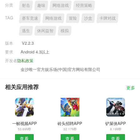
分类
射击
趣味
网络游戏
经营策略
TAG
赛车竞速
网络游戏
冒险
沙盒
卡牌对战
逃生
休闲益智
模拟
版本
V2.2.3
要求
Android 4.3以上
开发者
隐私政策
金沙唯一官方娱乐场(中国)官方网站有限公司
相关应用推荐
更多
一帧视频APP
砖头招聘APP
铲屎侠APP
53.69MB
32.17MB
8.19MB
查看
查看
查看