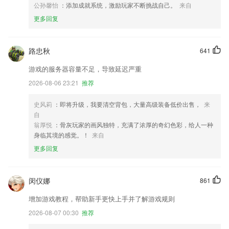
公孙馨怡
：添加成就系统，激励玩家不断挑战自己。
来自
更多回复
路忠秋
641
游戏的服务器容量不足，导致延迟严重
2026-08-06 23:21
推荐
史风莉
：即将升级，我要清空背包，大量高级装备低价出售，
来
自
翁厚悦
：骨灰玩家的画风独特，充满了浓厚的奇幻色彩，给人一种
身临其境的感觉。！
来自
更多回复
闵仪娜
861
增加游戏教程，帮助新手更快上手并了解游戏规则
2026-08-07 00:30
推荐