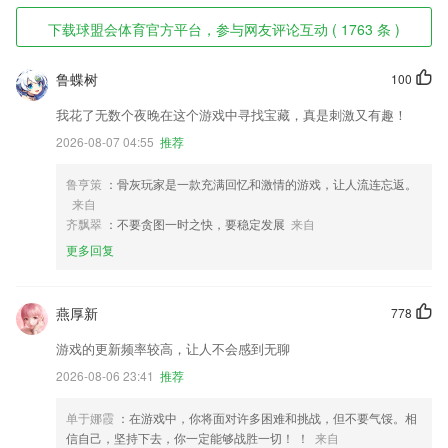
下载球盟会体育官方平台，参与网友评论互动 ( 1763 条 )
鲁蝶树
100
我花了无数个夜晚在这个游戏中寻找宝藏，真是刺激又有趣！
2026-08-07 04:55
推荐
鲁亨策
：骨灰玩家是一款充满回忆和激情的游戏，让人流连忘返。
来自
齐飘翠
：不要贪图一时之快，要稳定发展
来自
更多回复
燕厚新
778
游戏的更新频率较高，让人不会感到无聊
2026-08-06 23:41
推荐
单于娜霞
：在游戏中，你将面对许多困难和挑战，但不要气馁。相
信自己，坚持下去，你一定能够战胜一切！ ！
来自