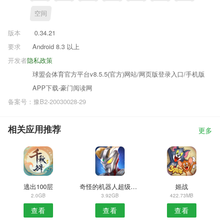
空间
版本
0.34.21
要求
Android 8.3 以上
开发者
隐私政策
球盟会体育官方平台v8.5.5(官方)网站/网页版登录入口/手机版
APP下载-豪门阅读网
备案号：豫B2-20030028-29
相关应用推荐
更多
逃出100层
奇怪的机器人超级英雄
姬战
2.0GB
3.92GB
422.73MB
查看
查看
查看