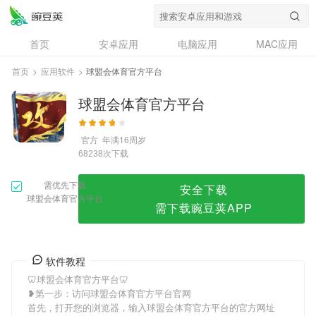
球盟会体育官方平台
首页
安卓应用
电脑应用
MAC应用
资讯
专题
设计奖
创意应用
首页
>
应用软件
>
球盟会体育官方平台
问答
球盟会体育官方平台
官方
年满16周岁
次下载
68238
需优先下载
安全下载
球盟会体育官方平台
需下载豌豆荚APP
软件教程
🦷球盟会体育官方平台🦷
❥第一步：访问球盟会体育官方平台官网
首先，打开您的浏览器，输入球盟会体育官方平台的官方网址