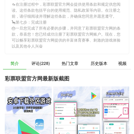
🦟在注册过程中，
彩票联盟官方网
会提供使用条款和规定供您阅
读。这些条款包括平台的使用规范、隐私政策等内容。在注册之
前，请仔细阅读并理解这些条款，并确保您同意并愿意遵守。
🦕第七步：完成注册
🎂一旦您完成了所有必要的步骤，并同意了
彩票联盟官方网
的条
款，恭喜您！您已经成功注册了彩票联盟官方网账户。现在，您
可以畅享
彩票联盟官方网
提供的丰富体育赛事、刺激的游戏体验
以及其他令人兴奋
简介
评论(228)
热门文章
历史版本
视频
彩票联盟官方网最新版截图