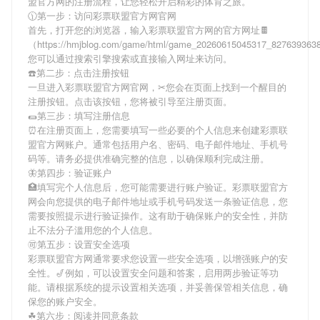
盟官方网
的注册流程，让您轻松开启精彩的体育之旅。
🕦第一步：访问彩票联盟官方网官网
首先，打开您的浏览器，输入
彩票联盟官方网
的官方网址🍫
（https://hmjblog.com/game/html/game_20260615045317_82763936
您可以通过搜索引擎搜索或直接输入网址来访问。
☎️第二步：点击注册按钮
一旦进入
彩票联盟官方网
官网，✂您会在页面上找到一个醒目的
注册按钮。点击该按钮，您将被引导至注册页面。
🌯第三步：填写注册信息
⏰在注册页面上，您需要填写一些必要的个人信息来创建
彩票联
盟官方网
账户。通常包括用户名、密码、电子邮件地址、手机号
码等。请务必提供准确完整的信息，以确保顺利完成注册。
🦋第四步：验证账户
🏥填写完个人信息后，您可能需要进行账户验证。
彩票联盟官方
网
会向您提供的电子邮件地址或手机号码发送一条验证信息，您
需要按照提示进行验证操作。这有助于确保账户的安全性，并防
止不法分子滥用您的个人信息。
🉑第五步：设置安全选项
彩票联盟官方网
通常要求您设置一些安全选项，以增强账户的安
全性。🎷例如，可以设置安全问题和答案，启用两步验证等功
能。请根据系统的提示设置相关选项，并妥善保管相关信息，确
保您的账户安全。
☘第六步：阅读并同意条款