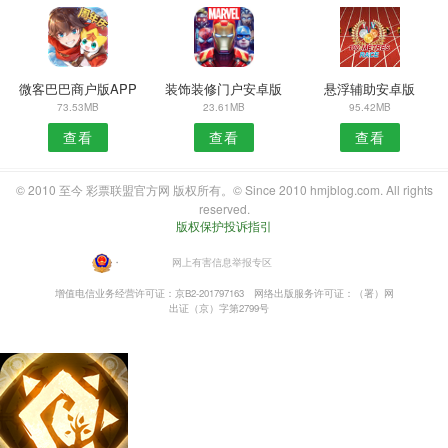
微客巴巴商户版APP
装饰装修门户安卓版
悬浮辅助安卓版
73.53MB
23.61MB
95.42MB
查看
查看
查看
© 2010 至今 彩票联盟官方网 版权所有。© Since 2010 hmjblog.com. All rights
reserved.
版权保护投诉指引
・
网上有害信息举报专区
增值电信业务经营许可证：京B2-201797163
网络出版服务许可证：（署）网
出证（京）字第2799号