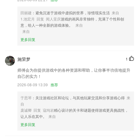
4,聆听，阅读及学习英语：提供标准的美式及英式英语发音、英语解释及
常用例句；
田丽建
：避免沉迷于游戏中虚拟的世界，珍惜现实生活
来自
5,视频背景音,一键设铃
1.池宏月 回复 闻人亚庆
游戏的画风非常独特，充满了个性和创
6,内存专清释放各种类型的手机中的问题，直接就可以完成各种类型的内
意，给人一种全新的游戏体验。
来自
存加速的功能。
来自
更多回复
彩票联盟官方网软件优势
1.跟读练习，逐句练习、测试，全面提升口语能力
施荣梦
1
2.·搭建覆盖核心应用的公共服务平台，为家长提供专业、权威的家庭教
育指导服务。
师傅会为你提供游戏中的各种资源和帮助，让你事半功倍地提升
自己的实力！
3.·专题精选是对俄语学习的学习心得和经验的一些总结，文章更贴近实
际
2026-08-09 13:39
推荐
4.舍不得你即将离开营地“再见”愿你一切顺利，身体健康
于思琴
：关注游戏社区和论坛，与其他玩家交流和分享游戏心得
来
5.支持你们操作时候签到，统计的数据很详细，后台直接记录签到
自
庞诚卿 回复 寇纯岩
精心设计的关卡和谜题使得游戏更具挑战性，
6.食物与营养app女性经期记录软件广舞圈app林木种苗app室内博物馆导
让人乐在其中。
来自
览手机版普通话考级辅助app图像水印软件爱成语成语词典官方版每日韩
语app布局象棋app最新版熙游记客户端爱成语游戏
更多回复
彩票联盟官方网更新了什么?