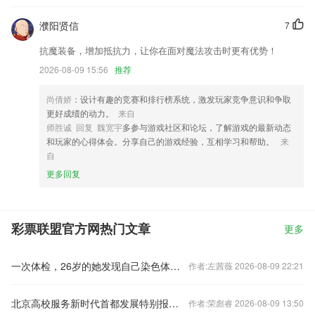
濮阳贤信
7
抗魔装备，增加抵抗力，让你在面对魔法攻击时更有优势！
2026-08-09 15:56
推荐
尚倩娇
：设计有趣的竞赛和排行榜系统，激发玩家竞争意识和争取
更好成绩的动力。
来自
师胜诚 回复 魏宽宇
多参与游戏社区和论坛，了解游戏的最新动态
和玩家的心得体会。分享自己的游戏经验，互相学习和帮助。
来
自
更多回复
彩票联盟官方网热门文章
更多
一次体检，26岁的她发现自己染色体竟为男性｜周一健
作者:左茜薇 2026-08-09 22:21
北京高校服务新时代首都发展特别报道 | 北京印刷学院：建强出版学科 服务文化传承发展
作者:荣彪睿 2026-08-09 13:50