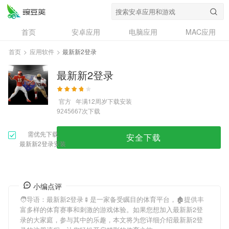
首页
安卓应用
电脑应用
MAC应用
资讯
专题
设计奖
创意应用
首页
>
应用软件
>
最新新2登录
问答
最新新2登录
官方
年满12周岁
下载安装
次下载
9245667
需优先下载
安全下载
最新新2登录安装
小编点评
🧑导语：
最新新2登录
🍢是一家备受瞩目的体育平台，🏚提供丰
富多样的体育赛事和刺激的游戏体验。如果您想加入
最新新2登
录
的大家庭，参与其中的乐趣，本文将为您详细介绍
最新新2登