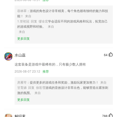
您在哪里，是短途拼车上下班，还是长途拼车旅行，打开叮叮一键预约，
总会有车带您走。
容林翠
：游戏的角色设计非常精美，每个角色都有独特的魅力和技
4,种类繁多又非常有趣的游戏和问答，吸引您继续学习，帮助您记住学到
能！
来自
的东西
1.管初冠 回复 缪全宏
学会适应不同的游戏风格和玩法，拓宽自己
的游戏视野和经验。
来自
5,可爱Q版萌萌哒贴纸，自定义文字字体，自己视频自己做主
来自
6,资源：各种海量资源免费用！上百本在线启蒙绘本阅读，搭配超萌早教
更多回复
单词闪卡，还有最热幼儿动画片、纯正英文儿歌给孩子们磨耳朵、加上专
为宝贝设计的亲子英语小游戏，全方位打造家庭英语学习系统！
水山蕊
最新新2登录软件优势
64
这套装备是游戏中最稀有的，只有极少数人拥有
1.，不管是备课还是统计或者是批改作业都可以线上轻松的完成。
2026-08-07 23:12
推荐
2.·提供的题库涵盖了所有的考试重点，便于实时沟通
3.线上就能获取最新的公告内容，点击即可阅读文章。
房雁苛
：提供更多的游戏任务和奖励，激励玩家更加努力！
来自
甘育娣 回复 徐彩雪
游戏的音效设计非常出色，能够营造出紧张刺
4.每个假名都配合了真人老师讲解视频，远离枯燥，无聊的自学。
激的氛围。
来自
5.新闻资讯，每天不间断地更新新东西，为广大家长用户们普及科学的教
更多回复
育观念以及方法
6.带给用户更多全面的学习服务，即刻就可以开启学习，更好就可以去进
行获取。
解绍素
788