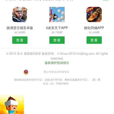
路滴货主端安卓版
0农安天下APP
德化同城APP
80.56MB
60.75MB
52.49MB
查看
查看
查看
© 2010 至今 最新新2登录 版权所有。© Since 2010 hmjblog.com. All rights
reserved.
版权保护投诉指引
・
网上有害信息举报专区
增值电信业务经营许可证：京B2-201797163
网络出版服务许可证：（署）网
出证（京）字第2799号