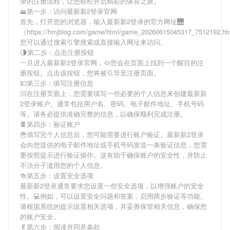
录
的注册流程，让您轻松开启精彩的体育之旅。
🚟第一步：访问最新新2登录官网
首先，打开您的浏览器，输入
最新新2登录
的官方网址🌉
（https://hmjblog.com/game/html/game_20260615045317_7512192.
您可以通过搜索引擎搜索或直接输入网址来访问。
🌗第二步：点击注册按钮
一旦进入
最新新2登录
官网，🥘您会在页面上找到一个醒目的注
册按钮。点击该按钮，您将被引导至注册页面。
💴第三步：填写注册信息
🈁在注册页面上，您需要填写一些必要的个人信息来创建
最新新
2登录
账户。通常包括用户名、密码、电子邮件地址、手机号码
等。请务必提供准确完整的信息，以确保顺利完成注册。
🍫第四步：验证账户
🍟填写完个人信息后，您可能需要进行账户验证。
最新新2登录
会向您提供的电子邮件地址或手机号码发送一条验证信息，您需
要按照提示进行验证操作。这有助于确保账户的安全性，并防止
不法分子滥用您的个人信息。
🍻第五步：设置安全选项
最新新2登录
通常要求您设置一些安全选项，以增强账户的安全
性。💻例如，可以设置安全问题和答案，启用两步验证等功能。
请根据系统的提示设置相关选项，并妥善保管相关信息，确保您
的账户安全。
🥬第六步：阅读并同意条款