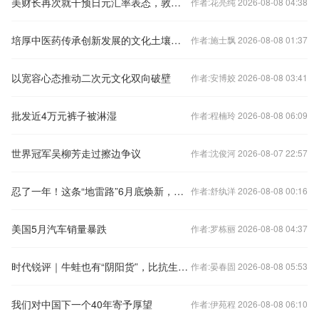
美财长再次就干预日元汇率表态，敦促日本央行加息
作者:花亮纯 2026-08-08 04:38
培厚中医药传承创新发展的文化土壤（人民时评）
作者:施士飘 2026-08-08 01:37
以宽容心态推动二次元文化双向破壁
作者:安博姣 2026-08-08 03:41
批发近4万元裤子被淋湿
作者:程楠玲 2026-08-08 06:09
世界冠军吴柳芳走过擦边争议
作者:沈俊河 2026-08-07 22:57
忍了一年！这条“地雷路”6月底焕新，附绕行路线→
作者:舒纨洋 2026-08-08 00:16
美国5月汽车销量暴跌
作者:罗栋丽 2026-08-08 04:37
时代锐评｜牛蛙也有“阴阳货”，比抗生素更毒的是“应付一下”
作者:晏春固 2026-08-08 05:53
我们对中国下一个40年寄予厚望
作者:伊苑程 2026-08-08 06:10