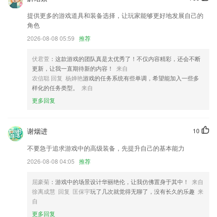
最新新2登录更新了什么?
提供更多的游戏道具和装备选择，让玩家能够更好地发展自己的
角色
优化了整体性能，体验更顺畅
2026-08-08 05:59
推荐
修复已知bug优化用户体验
页面用户操作体验优化
伏君萱
：这款游戏的团队真是太优秀了！不仅内容精彩，还会不断
更新，让我一直期待新的内容！
来自
验证码登录及区块链评分协议更新优化
农信聪 回复 杨婵艳
游戏的任务系统有些单调，希望能加入一些多
可打印每日店员日报
样化的任务类型。
来自
万顺顺风车1周年活动上线，超多惊喜活动等您参与
更多回复
联系我们
以上就是最新新2登录的介绍，如果您喜欢这款软件，您可以到应用商店
谢烟进
10
进行打分评论，说出您的使用经历，以帮助我们更好的对产品进行优化修
改。
不要急于追求游戏中的高级装备，先提升自己的基本能力
2026-08-08 04:05
推荐
屈豪菊
：游戏中的场景设计华丽绝伦，让我仿佛置身于其中！
来自
徐离成慧 回复 匡保宇
玩了几次就觉得无聊了，没有长久的乐趣
来
自
更多回复