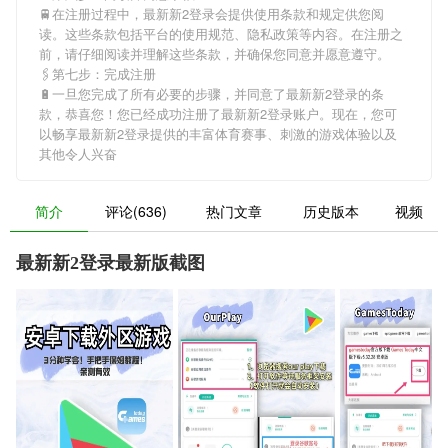
🚆在注册过程中，
最新新2登录
会提供使用条款和规定供您阅
读。这些条款包括平台的使用规范、隐私政策等内容。在注册之
前，请仔细阅读并理解这些条款，并确保您同意并愿意遵守。
🖇第七步：完成注册
🔋一旦您完成了所有必要的步骤，并同意了
最新新2登录
的条
款，恭喜您！您已经成功注册了最新新2登录账户。现在，您可
以畅享
最新新2登录
提供的丰富体育赛事、刺激的游戏体验以及
其他令人兴奋
简介
评论(636)
热门文章
历史版本
视频
最新新2登录最新版截图