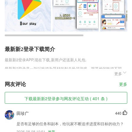
最新新2登录下载简介
最新新2登录
APP,现在下载,新用户还送新人礼包.
最新新2登录是一款以吃鸡为题材的射击枪战游戏，跟其他的吃鸡不同，
更多
里面会有很多的人物可以选择，这些人物也不是普通的人物，他们具有各
自的独特技能和熟悉，针对很多玩家的口味就设计了很多的人物，他们都
网友评论
更多
会有各自的优势和弱点，就看你能不能灵活掌控了，一定要根据人物的优
点来进行哦。
下载最新新2登录参与网友评论互动 ( 401 条 )
最新新2登录软件特色
1,海量专业素材:软件提供海量专业素材,可自由选择与使用;
田珍广
440
2,全新教育方式,老师家长的教学好帮手;
是否有足够的任务和副本，给玩家不断追求进度和目标的动力？
3,叮叮约车在全国范围的私家车、驾驶员和近7亿移动互联网用户。无论
2026-08-08 10:51
推荐