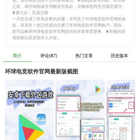
之前，请仔细阅读并理解这些条款，并确保您同意并愿意遵守。
❥第七步：完成注册
一旦您完成了所有必要的步骤，并同意了环球电竞软件官网的条
款，恭喜您！您已经成功注册了环球电竞软件官网账户。现在，
您可以畅享环球电竞软件官网提供的丰富体育赛事、❥刺激的游
戏体验以及其他令人兴奋。
简介
评论(87)
热门文章
历史版本
环球电竞软件官网最新版截图