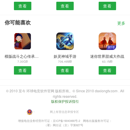
查看
查看
查看
你可能喜欢
更多
模版战斗之心传承中文汉化版1.5.4
妖灵神域手游
迷你世界甜咸大作战
7.30GB
706.49MB
63.1MB
查看
查看
查看
© 2010 至今 环球电竞软件官网 版权所有。© Since 2010 daxiongtv.com . All
rights reserved.
版权保护投诉指引
・
网上有害信息举报专区
增值电信业务经营许可证：京ICP备19043480号-2
网络出版服务许可证：
（署）网出证（京）字第827号