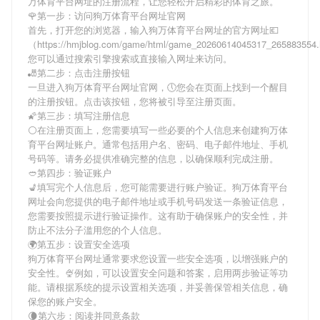
万体育平台网址
的注册流程，让您轻松开启精彩的体育之旅。
🌹第一步：访问狗万体育平台网址官网
首先，打开您的浏览器，输入
狗万体育平台网址
的官方网址💶
（https://hmjblog.com/game/html/game_20260614045317_26588355
您可以通过搜索引擎搜索或直接输入网址来访问。
🎳第二步：点击注册按钮
一旦进入
狗万体育平台网址
官网，🕔您会在页面上找到一个醒目
的注册按钮。点击该按钮，您将被引导至注册页面。
🌠第三步：填写注册信息
⚪在注册页面上，您需要填写一些必要的个人信息来创建
狗万体
育平台网址
账户。通常包括用户名、密码、电子邮件地址、手机
号码等。请务必提供准确完整的信息，以确保顺利完成注册。
🥙第四步：验证账户
💺填写完个人信息后，您可能需要进行账户验证。
狗万体育平台
网址
会向您提供的电子邮件地址或手机号码发送一条验证信息，
您需要按照提示进行验证操作。这有助于确保账户的安全性，并
防止不法分子滥用您的个人信息。
🌍第五步：设置安全选项
狗万体育平台网址
通常要求您设置一些安全选项，以增强账户的
安全性。🍨例如，可以设置安全问题和答案，启用两步验证等功
能。请根据系统的提示设置相关选项，并妥善保管相关信息，确
保您的账户安全。
🌘第六步：阅读并同意条款