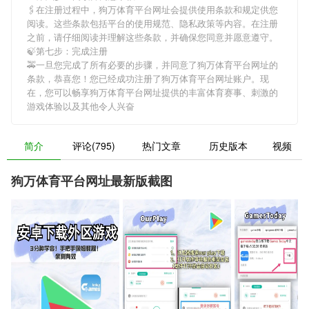
🖇在注册过程中，
狗万体育平台网址
会提供使用条款和规定供您
阅读。这些条款包括平台的使用规范、隐私政策等内容。在注册
之前，请仔细阅读并理解这些条款，并确保您同意并愿意遵守。
🍃第七步：完成注册
🚕一旦您完成了所有必要的步骤，并同意了
狗万体育平台网址
的
条款，恭喜您！您已经成功注册了狗万体育平台网址账户。现
在，您可以畅享
狗万体育平台网址
提供的丰富体育赛事、刺激的
游戏体验以及其他令人兴奋
简介
评论(795)
热门文章
历史版本
视频
狗万体育平台网址最新版截图