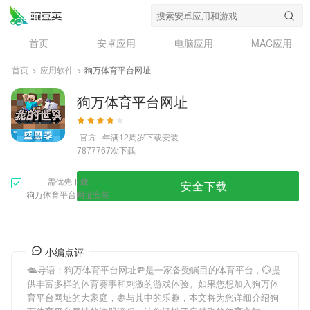
首页
安卓应用
电脑应用
MAC应用
资讯
专题
设计奖
创意应用
首页
>
应用软件
>
狗万体育平台网址
问答
狗万体育平台网址
官方
年满12周岁
下载安装
次下载
7877767
需优先下载
安全下载
狗万体育平台网址安装
小编点评
🛳导语：
狗万体育平台网址
🚥是一家备受瞩目的体育平台，💮提
供丰富多样的体育赛事和刺激的游戏体验。如果您想加入
狗万体
育平台网址
的大家庭，参与其中的乐趣，本文将为您详细介绍
狗