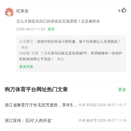
纪东全
9
怎么才能提高自己的游戏反应速度呢？总是被秒杀
2026-08-07 11:53
推荐
公羊鹏兰
：游戏中的任务设计很有趣，每个任务都让人充满挑战！
来自
邹娟薇 回复 丁承泰
菜鸟玩家总是容易被PK，希望能够有一些保护
机制来保障公平竞技！
来自
更多回复
狗万体育平台网址热门文章
更多
浙江省教育厅厅长毛宏芳逝世，享年58岁
作者:郭钧固 2026-08-07 14:17
浙江宣传：五问“人肉开盒”
作者:鲍承雪 2026-08-07 11:16