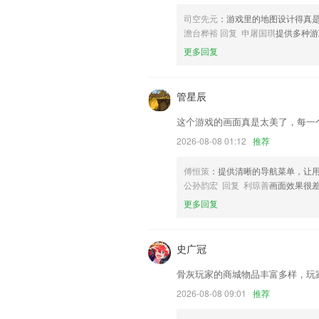
增加“流动图片”功能，可制作发丝流动天
司空先元
：游戏里的地图设计得真
联系我们
澹台桦裕 回复 申屠国琪
提供多种游
以上就是10BET十博体育APP更新时
更多回复
的使用经历，以帮助我们更好的对产品进
管星辰
这个游戏的画面真是太美了，每一
2026-08-08 01:12
推荐
傅恒策
：提供清晰的导航菜单，让
公孙韵宏 回复 利琼善
画面效果很
更多回复
史广冠
骨灰玩家的商城物品丰富多样，玩
2026-08-08 09:01
推荐