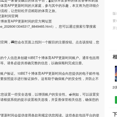
间
🐊是一家备受瞩目的体育平台，🌡提供丰富多样的体育赛事和刺激
十博体育APP更新时间
的大家庭，参与其中的乐趣，本文将为您详细介
册流程，让您轻松开启精彩的体育之旅。
版
P更新时间官网
要
T十博体育APP更新时间
的官方网址🈺
ml/game_20260613045317_8849465.html）。您可以通过搜索引擎搜索
开
间
官网，🚎您会在页面上找到一个醒目的注册按钮。点击该按钮，您
要的个人信息来创建
10BET十博体育APP更新时间
账户。通常包括用
码等。请务必提供准确完整的信息，以确保顺利完成注册。
行账户验证。
10BET十博体育APP更新时间
会向您提供的电子邮件地
需要按照提示进行验证操作。这有助于确保账户的安全性，并防止不
求您设置一些安全选项，以增强账户的安全性。🍯例如，可以设置安
。请根据系统的提示设置相关选项，并妥善保管相关信息，确保您的
下
PP更新时间
会提供使用条款和规定供您阅读。这些条款包括平台的使