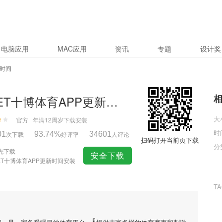
电脑应用
MAC应用
资讯
专题
设计奖
新时间
10BET十博体育APP更新时间
大
官方
年满12周岁
下载安装
时
01
次下载
93.74%
好评率
34601
人评论
扫码打开当前页下载
分
先下载
安全下载
BET十博体育APP更新时间安装
T