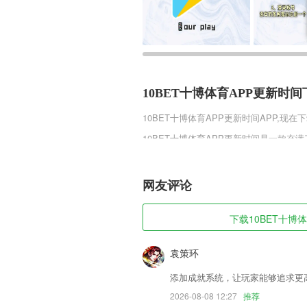
10BET十博体育APP更新时
10BET十博体育APP更新时间
APP,现在
10BET十博体育APP更新时间是一款
玩家需要在众多职业中选择自己喜欢的角
己师门所负责的斩妖除魔卫道的责任。
网友评论
10BET十博体育APP更新时
1,全国各地信息全面覆盖，直接选择城市
下载10BET十博体
2,丰富的数据看板，多纬度的数据统计
3,客服投诉
袁策环
4,数据管理
添加成就系统，让玩家能够追求更
5,【首页改版】新增男女频道,满足你的口
2026-08-08 12:27
推荐