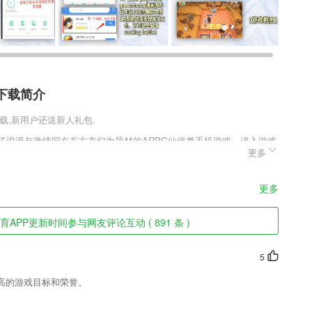
间下载简介
下载,新用户还送新人礼包.
充满了浪漫与激情同在东方玄幻为题材的ARPG仙侠类手机游戏，进入游戏
更多
色，精彩的剧情故事让玩家亲身体验其中的精彩经历，在其中都有着自
间软件特色
更多
即可轻松获取您需要的订单内容。
育APP更新时间参与网友评论互动 ( 891 条 )
5
高的游戏目标和荣誉。
味;