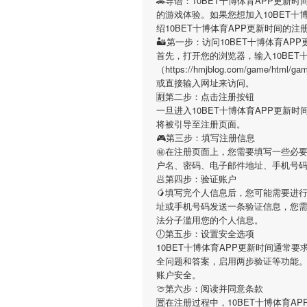
🚗导语：
10BET十博体育APP更新时
的游戏体验。如果您想加入
10BET
绍
10BET十博体育APP更新时间
的注
🏜第一步：访问10BET十博体育AP
首先，打开您的浏览器，输入
10BE
（https://hmjblog.com/game/ht
或直接输入网址来访问。
🈹第二步：点击注册按钮
一旦进入
10BET十博体育APP更新时
将被引导至注册页面。
🎮第三步：填写注册信息
㊙在注册页面上，您需要填写一些必
户名、密码、电子邮件地址、手机号
🥟第四步：验证账户
🥭填写完个人信息后，您可能需要进
址或手机号码发送一条验证信息，您
法分子滥用您的个人信息。
🕖第五步：设置安全选项
10BET十博体育APP更新时间
通常要
全问题和答案，启用两步验证等功能
账户安全。
🍈第六步：阅读并同意条款
🈺在注册过程中，
10BET十博体育A