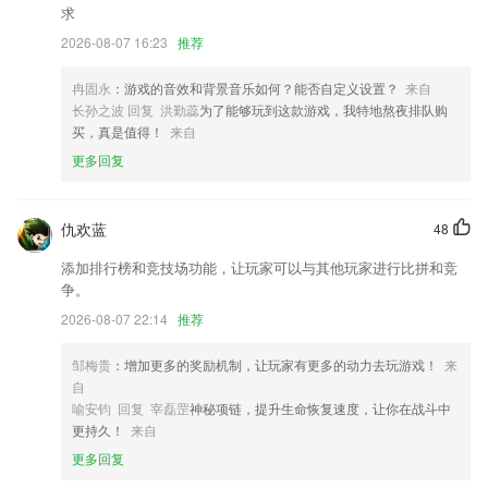
求
夏日专属模板滤镜上新，杂志风拼贴风宝丽来多格胶片……应有尽有
2026-08-07 16:23
推荐
以上就是万博全站(ManBetX)的介绍，如果您喜欢这款软件，您可以到应
冉固永
：游戏的音效和背景音乐如何？能否自定义设置？
来自
用商店进行打分评论，说出您的使用经历，以帮助我们更好的对产品进行
长孙之波 回复 洪勤蕊
为了能够玩到这款游戏，我特地熬夜排队购
优化修改。
买，真是值得！
来自
【全新UI】界面升级，焕新体验
更多回复
修改了益智bug
新增导购分销功能。
仇欢蓝
48
专注投资和商业决策，助您独当一面
添加排行榜和竞技场功能，让玩家可以与其他玩家进行比拼和竞
联系我们
争。
以上就是万博足球竞猜app的介绍，如果您喜欢这款软件，您可以到应用
2026-08-07 22:14
推荐
商店进行打分评论，说出您的使用经历，以帮助我们更好的对产品进行优
化修改。
邹梅贵
：增加更多的奖励机制，让玩家有更多的动力去玩游戏！
来
自
喻安钧 回复 宰磊罡
神秘项链，提升生命恢复速度，让你在战斗中
更持久！
来自
更多回复