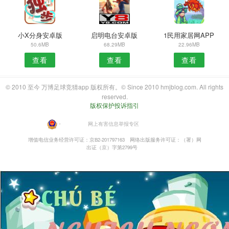
小X分身安卓版
启明电台安卓版
1民用家居网APP
50.6MB
68.29MB
22.96MB
查看
查看
查看
© 2010 至今 万博足球竞猜app 版权所有。© Since 2010 hmjblog.com. All rights
reserved.
版权保护投诉指引
・
网上有害信息举报专区
增值电信业务经营许可证：京B2-201797163
网络出版服务许可证：（署）网
出证（京）字第2799号