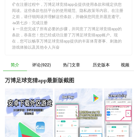
🥐在注册过程中，
万博足球竞猜app
会提供使用条款和规定供您
阅读。这些条款包括平台的使用规范、隐私政策等内容。在注册
之前，请仔细阅读并理解这些条款，并确保您同意并愿意遵守。
🚤第七步：完成注册
📱一旦您完成了所有必要的步骤，并同意了
万博足球竞猜app
的
条款，恭喜您！您已经成功注册了万博足球竞猜app账户。现
在，您可以畅享
万博足球竞猜app
提供的丰富体育赛事、刺激的
游戏体验以及其他令人兴奋
简介
评论(922)
热门文章
历史版本
视频
万博足球竞猜app最新版截图