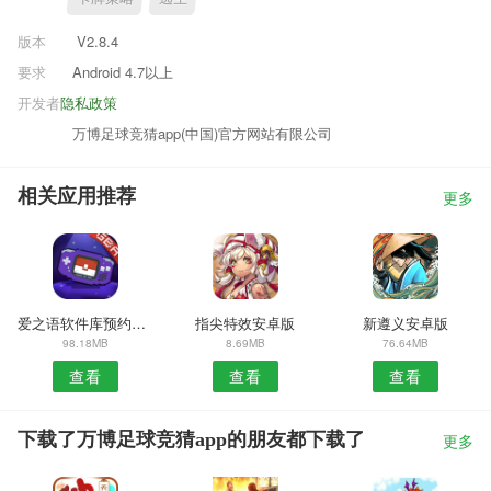
版本
V2.8.4
要求
Android 4.7以上
开发者
隐私政策
万博足球竞猜app(中国)官方网站有限公司
相关应用推荐
更多
爱之语软件库预约安卓版
指尖特效安卓版
新遵义安卓版
98.18MB
8.69MB
76.64MB
查看
查看
查看
下载了万博足球竞猜app的朋友都下载了
更多