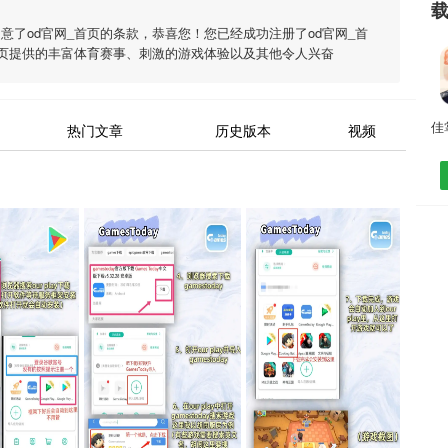
同意了
od官网_首页
的条款，恭喜您！您已经成功注册了od官网_首
页
提供的丰富体育赛事、刺激的游戏体验以及其他令人兴奋
热门文章
历史版本
视频