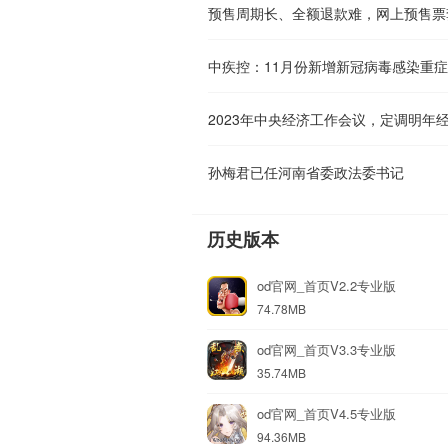
预售周期长、全额退款难，网上预售票
中疾控：11月份新增新冠病毒感染重症
2023年中央经济工作会议，定调明年
孙梅君已任河南省委政法委书记
历史版本
od官网_首页V2.2专业版
74.78MB
od官网_首页V3.3专业版
35.74MB
od官网_首页V4.5专业版
94.36MB