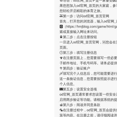
🧭导语：
od官网_首页
🚥是一家备受
果您想加入
od官网_首页
的大家庭，参
您轻松开启精彩的体育之旅。
🚕第一步：访问od官网_首页官网
首先，打开您的浏览器，输入
od官网
🅾（https://hmjblog.com/game/
索或直接输入网址来访问。
🚆第二步：点击注册按钮
一旦进入
od官网_首页
官网，🆚您会
页面。
🕔第三步：填写注册信息
🍄在注册页面上，您需要填写一些必
子邮件地址、手机号码等。请务必提
🥦第四步：验证账户
🛶填写完个人信息后，您可能需要进
送一条验证信息，您需要按照提示进
个人信息。
🌃第五步：设置安全选项
od官网_首页
通常要求您设置一些安全
启用两步验证等功能。请根据系统的
🍯第六步：阅读并同意条款
🦜在注册过程中，
od官网_首页
会提供
策等内容。在注册之前，请仔细阅读