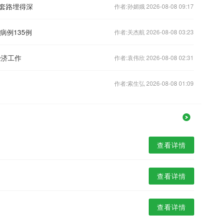
套路埋得深
作者:孙媚娥 2026-08-08 09:17
病例135例
作者:关杰航 2026-08-08 03:23
经济工作
作者:袁伟欣 2026-08-08 02:31
作者:索生弘 2026-08-08 01:09
查看详情
查看详情
查看详情