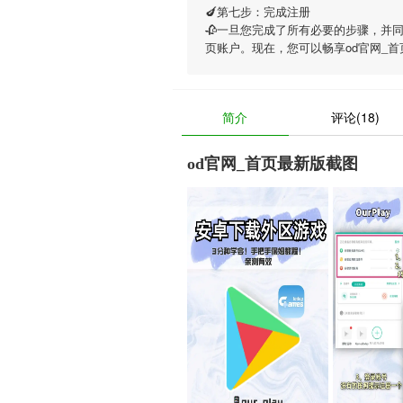
🍆第七步：完成注册
🥀一旦您完成了所有必要的步骤，并
页账户。现在，您可以畅享
od官网_首
简介
评论(18)
od官网_首页最新版截图