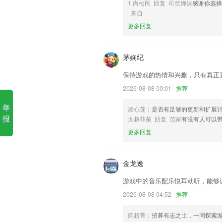
1.尚松民 回复 司空婵妹
感谢你选
来自
1.精选名师大咖带来直播、录播课程
更多回复
2.作业帮直播课，名师有大招、解题更高
3.真人解析，上传的每一道题目都有专业
茅娴纪
4.英才百利app产品主要包括初高中数
划、综合评价、志愿填报等升学相关业务
保持游戏的热情和兴趣，只有真正
5.★中文作文：大量的中文作文范文，
2026-08-08 00:01
推荐
6.在线即可进行更新，系统稳定可靠，对
举
凌心莲
：是否有足够的更新和扩展
od官网_首页更新了什么?
报
太叔菲菊 回复 范家
有没有人可以
更多回复
优化了首页搜索界面功能
页面UI样式优化。
金龙逸
无需打开APP，通过「小组件」即可查看
版权所有：海尔集团
游戏中的音乐配乐悦耳动听，能够
（上课选课 按钮优化
2026-08-08 04:52
推荐
兼容Android Q系统
闵超菁
：招募有志之士，一同探索