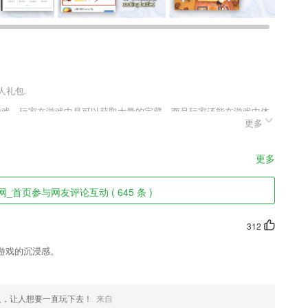
人礼包.
小游戏，玩家在游戏中是可以获取大量的宝藏，而且玩家还能在游戏中体
更多
的通过关卡，玩家通过关卡是可以获取大量的资源，拥有这些资源就可
更多
感而有趣。
网_首页参与网友评论互动 ( 645 条 )
高手速
，宕机时数据现场保持完整，并迅速恢复。
312
有趣味性，让您爱上做题；
游戏的沉浸感。
为您实时呈现手机温度变化曲线图。
助你轻松应对考试。
人，让人想要一直玩下去！
来自