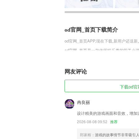
od官网_首页下载简介
od官网_首页
APP,现在下载,新用户还送新
od官网_首页是一款休闲娱乐类的闯关
验各种各样的场景，让玩家在游戏中快速
以让玩家获取更多的装备。
网友评论
od官网_首页软件特色
1,鹅厂独家曲库，提供多种场景音乐，动
下载od官
2,能一键分享各大社交平台,让你秀出你的
3,稳定，7*24运行，9999%的可靠性
冉良丽
4,支持互动答题，在答题的时候也可以具
设计精美的游戏画面和音效，增加
5,实时检测并记录手机温度变化情况，并
2026-08-08 09:52
推荐
6,全真题库100%保过，不过现金赔付，
郎家榕
：游戏的故事情节非常吸引
od官网_首页软件优势