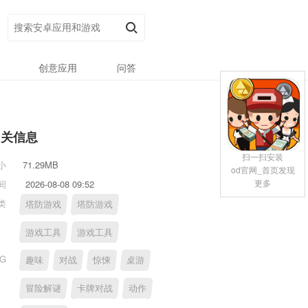
创意应用
问答
相关信息
扫一扫安装
小
71.29MB
od官网_首页发现
更多
间
2026-08-08 09:52
类
塔防游戏
塔防游戏
游戏工具
游戏工具
AG
趣味
对战
惊悚
桌游
冒险解谜
卡牌对战
动作