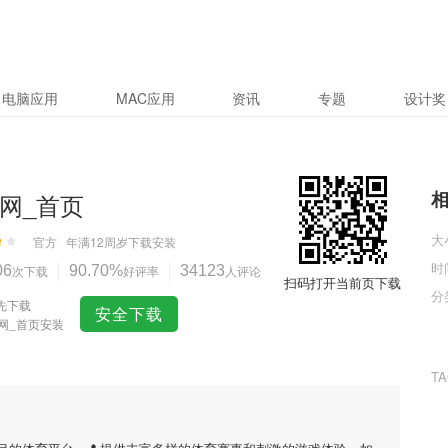
电脑应用
MAC应用
资讯
专题
设计奖
官网_首页
大
官方
年满12周岁
下载安装
时
06
次下载
90.70%
好评率
34123
人评论
扫码打开当前页下载
分
先下载
安全下载
官网_首页安装
T