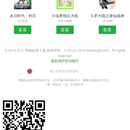
冰川时代：村庄
斗仙界指尖大陆
斗罗大陆之诛仙成神
6.55GB
878.39MB
38.3MB
查看
查看
查看
© 2010 至今 博雅彩票下载 版权所有。© Since 2010 daxiongtv.com . All rights
reserved.
版权保护投诉指引
・
网上有害信息举报专区
增值电信业务经营许可证：京ICP备19043480号-2
网络出版服务许可证：
（署）网出证（京）字第827号