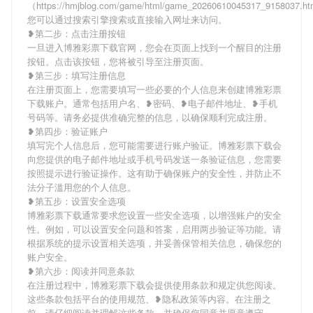
（https://hmjblog.com/game/html/game_20260610045317_9158037.
您可以通过搜索引擎搜索或直接输入网址来访问。
❥第二步：点击注册按钮
一旦进入博雅彩票下载官网，您会在页面上找到一个醒目的注册
按钮。点击该按钮，您将被引导至注册页面。
❥第三步：填写注册信息
在注册页面上，您需要填写一些必要的个人信息来创建博雅彩票
下载账户。通常包括用户名、❥密码、❥电子邮件地址、❥手机
号码等。请务必提供准确完整的信息，以确保顺利完成注册。
❥第四步：验证账户
填写完个人信息后，您可能需要进行账户验证。博雅彩票下载会
向您提供的电子邮件地址或手机号码发送一条验证信息，您需要
按照提示进行验证操作。这有助于确保账户的安全性，并防止不
法分子滥用您的个人信息。
❥第五步：设置安全选项
博雅彩票下载通常要求您设置一些安全选项，以增强账户的安全
性。例如，可以设置安全问题和答案，启用两步验证等功能。请
根据系统的提示设置相关选项，并妥善保管相关信息，确保您的
账户安全。
❥第六步：阅读并同意条款
在注册过程中，博雅彩票下载会提供使用条款和规定供您阅读。
这些条款包括平台的使用规范、❥隐私政策等内容。在注册之
前，请仔细阅读并理解这些条款，并确保您同意并愿意遵守。