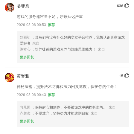
娄菲秀
636
游戏的服务器容量不足，导致延迟严重
2026-08-06 00:53
推荐
舒丽初
：菜鸟们有没有什么好的交友平台推荐，我想认识更多游戏
爱好者
来自
终祥心
：培养徒弟的游戏素养与战略思维能力！
来自
更多回复
黄骅雅
15
神秘法袍，提升法术防御和法力回复速度，保护你的生命！
2026-08-06 00:43
推荐
向凡国
：保持耐心和冷静，不要被游戏中的挫折击垮。
来自
齐超贞
：不要放弃，坚持努力才能达到目标
来自
更多回复