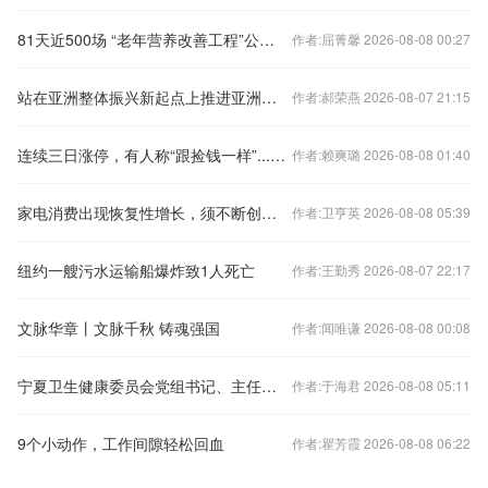
81天近500场 “老年营养改善工程”公益项目共筑健康银龄
作者:屈菁馨 2026-08-08 00:27
站在亚洲整体振兴新起点上推进亚洲经济一体化
作者:郝荣燕 2026-08-07 21:15
连续三日涨停，有人称“跟捡钱一样”...集体宣布停牌1小时
作者:赖爽璐 2026-08-08 01:40
家电消费出现恢复性增长，须不断创新，带动消费升级
作者:卫亨英 2026-08-08 05:39
纽约一艘污水运输船爆炸致1人死亡
作者:王勤秀 2026-08-07 22:17
文脉华章丨文脉千秋 铸魂强国
作者:闻唯谦 2026-08-08 00:08
宁夏卫生健康委员会党组书记、主任吕金捍接受纪律审查和监察调查
作者:于海君 2026-08-08 05:11
9个小动作，工作间隙轻松回血
作者:瞿芳霞 2026-08-08 06:22