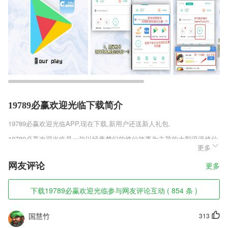
19789必赢欢迎光临下载简介
19789必赢欢迎光临
APP,现在下载,新用户还送新人礼包.
19789必赢欢迎光临是一款以经典梦幻的修仙故事为主题的大型浪漫修仙
更多
RPG手游，精致唯美的游戏画面，高度原创的修仙故事情节，多种刻画
立体的职业角色，玩家可以自由的进行各种选择，每个的职业都有自己的
网友评论
更多
形象以及专属的发展路线，有趣的社交模式，可以结识各种各样的游戏好
友，一起组队开黑挑战副本。
下载19789必赢欢迎光临参与网友评论互动 ( 854 条 )
19789必赢欢迎光临软件特色
1,零公里可以确认账单;
国慧竹
313