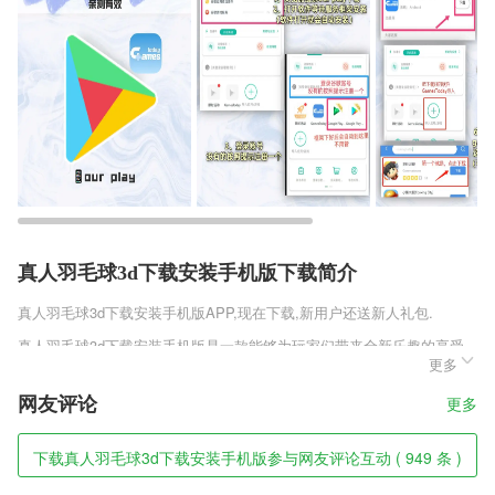
真人羽毛球3d下载安装手机版下载简介
真人羽毛球3d下载安装手机版
APP,现在下载,新用户还送新人礼包.
真人羽毛球3d下载安装手机版是一款能够为玩家们带来全新乐趣的享受
更多
的优质传奇，在这里和其他玩家共同争夺忘忧神器，给你一个全新的忘忧
版本玩法，让你享受到出众的画面表现力，和兄弟们共同惬意征战享受前
网友评论
更多
所未有的欢畅滋味，打造顶尖的征战享受给你出众的可玩性!
真人羽毛球3d下载安装手机版软件特色
下载真人羽毛球3d下载安装手机版参与网友评论互动 ( 949 条 )
1,方便的图书检索和下载。全网小说，任君搜索，一键收藏和下载想要的