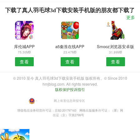
下载了真人羽毛球3d下载安装手机版的朋友都下载了
更多
库伦城APP
a5秦淮在线APP
Smooz浏览器安卓版
75.30MB
23.47MB
31.89MB
查看
查看
查看
© 2010 至今 真人羽毛球3d下载安装手机版 版权所有。© Since 2010
hmjblog.com. All rights reserved.
版权保护投诉指引
・
网上有害信息举报专区
增值电信业务经营许可证：京B2-201797163
网络出版服务许可证：（署）网
出证（京）字第2799号