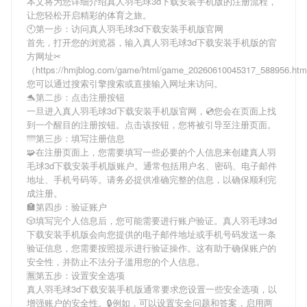
本文将为您详细介绍
真人羽毛球3d下载安装手机版
的注册流程，
让您轻松开启精彩的体育之旅。
🕙第一步：访问真人羽毛球3d下载安装手机版官网
首先，打开您的浏览器，输入
真人羽毛球3d下载安装手机版
的官
方网址✂
（https://hmjblog.com/game/html/game_20260610045317_588956.h
您可以通过搜索引擎搜索或直接输入网址来访问。
🐬第二步：点击注册按钮
一旦进入
真人羽毛球3d下载安装手机版
官网，💿您会在页面上找
到一个醒目的注册按钮。点击该按钮，您将被引导至注册页面。
🌁第三步：填写注册信息
🧩在注册页面上，您需要填写一些必要的个人信息来创建
真人羽
毛球3d下载安装手机版
账户。通常包括用户名、密码、电子邮件
地址、手机号码等。请务必提供准确完整的信息，以确保顺利完
成注册。
🏣第四步：验证账户
🎲填写完个人信息后，您可能需要进行账户验证。
真人羽毛球3d
下载安装手机版
会向您提供的电子邮件地址或手机号码发送一条
验证信息，您需要按照提示进行验证操作。这有助于确保账户的
安全性，并防止不法分子滥用您的个人信息。
🈚第五步：设置安全选项
真人羽毛球3d下载安装手机版
通常要求您设置一些安全选项，以
增强账户的安全性。🔒例如，可以设置安全问题和答案，启用两