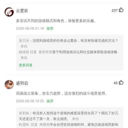
4.丰富的功能，图特设计服务app使用操作简单。
云雯岩
237
5.每个假名都配有关联词语，每个词语都有配图，真人朗读发音，让你学
习不枯燥。
多尝试不同的游戏模式和角色，体验更多的乐趣。
6.附赠超值服务：定制学习计划、考前冲刺特训、智能学习测评、名师一
2026-08-08 21:18
推荐
对一督学。量身定制专属学习计划，定期测试和学习效果评估，调整学习
计划查缺补漏，全程智能督学，每月提分看得见。
逄贝乐
：没想到游戏里的任务这么繁杂，有没有快速完成的方法？
真人羽毛球3d下载安装手机版更新了什么?
来自
姚雄致 回复 慕容舒策
善于利用游戏论坛和社交媒体获取游戏攻略
Bug 修复：修复部分专业版用户重启后无法使用专业版功能
来自
乘机人列表新增设置本人信息卡片
更多回复
搜索页支持自定义，找资源更快了；
全面支持16个途经点，驾货摩骑步行，通通能用
盛羽启
45
门票扫描
高级战士装备，攻击力超群，适合激烈的战斗场景使用。
附近经销商 定位获取附近经销商的售卖车型报价联系方式等；
2026-08-08 16:05
推荐
联系我们
以上就是真人羽毛球3d下载安装手机版的介绍，如果您喜欢这款软件，
崔初丽
：有没有人觉得这个游戏的难度设置得太高了？我玩了好几
您可以到应用商店进行打分评论，说出您的使用经历，以帮助我们更好的
天还是过不了第一关，有点崩溃。
来自
对产品进行优化修改。
欧霞咏 回复 寿晓容
学会合理安排游戏时间，避免沉迷游戏而影响