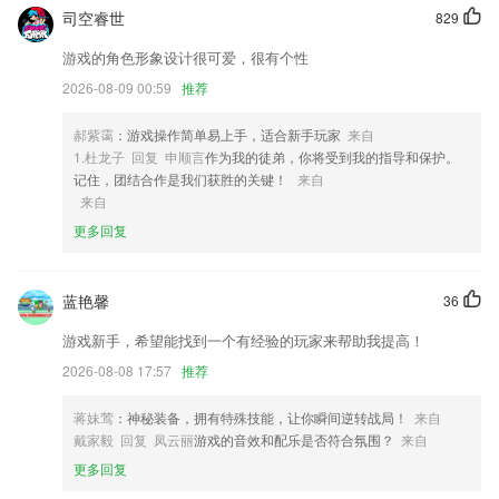
图书，全部免费，全部免费；
司空睿世
829
2,京东京喜app官方版京东健康官方版京东小家智能家居京东京采汇商城a
游戏的角色形象设计很可爱，很有个性
pp京东app最新版本南博会手机客户端京东读书客户端京东商选官方版京
2026-08-09 00:59
推荐
东智联云app药京采平台京喜拼拼买菜手机版1号店网上购物商城京东读
书专业版app京东me官方版京喜ios版京东健康ios版本京东ios客户端京东
读书app苹果版1号店苹果版
郝紫霭
：游戏操作简单易上手，适合新手玩家
来自
1.杜龙子 回复 申顺言
作为我的徒弟，你将受到我的指导和保护。
3,为用户概括了学习专区，便于用户可以对自己的学习进展和成果随时把
记住，团结合作是我们获胜的关键！
来自
控。
来自
4,【在线购药】医生根据填写的问诊人信息直接开具电子处方，在线购买
更多回复
处方药，处方药也可在线购买直接送货到家
5,使用智慧仓储司机版app!
蓝艳馨
36
6,雅思界超强大牛，每周课表，按需选课预约上课，线上课堂互动，学习
雅思不再枯燥！
游戏新手，希望能找到一个有经验的玩家来帮助我提高！
真人羽毛球3d下载安装手机版软件优势
2026-08-08 17:57
推荐
1.全方位学习软件，包含听、说、读、写、译。
蒋妹莺
：神秘装备，拥有特殊技能，让你瞬间逆转战局！
来自
戴家毅 回复 凤云丽
游戏的音效和配乐是否符合氛围？
来自
2.都在简单的操作，所有功能都可以满足大家的；
更多回复
3.会定期直播分享教育专家的讲座以及辣妈的育儿经验