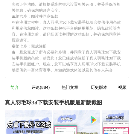
步验证等功能。请根据系统的提示设置相关选项，并妥善保管相
关信息，确保您的账户安全。
🌄第六步：阅读并同意条款
🍉在注册过程中，
真人羽毛球3d下载安装手机版
会提供使用条款
和规定供您阅读。这些条款包括平台的使用规范、隐私政策等内
容。在注册之前，请仔细阅读并理解这些条款，并确保您同意并
愿意遵守。
🔵第七步：完成注册
🚊一旦您完成了所有必要的步骤，并同意了
真人羽毛球3d下载安
装手机版
的条款，恭喜您！您已经成功注册了真人羽毛球3d下载
安装手机版账户。现在，您可以畅享
真人羽毛球3d下载安装手机
版
提供的丰富体育赛事、刺激的游戏体验以及其他令人兴奋
简介
评论(884)
热门文章
历史版本
视频
真人羽毛球3d下载安装手机版最新版截图