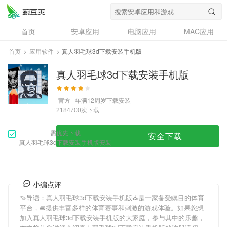
首页
安卓应用
电脑应用
MAC应用
资讯
专题
设计奖
创意应用
首页
>
应用软件
>
真人羽毛球3d下载安装手机版
问答
真人羽毛球3d下载安装手机版
官方
年满12周岁
下载安装
次下载
2184700
需优先下载
安全下载
真人羽毛球3d下载安装手机版安装
小编点评
🍠导语：
真人羽毛球3d下载安装手机版
⛪️是一家备受瞩目的体育
平台，🚘提供丰富多样的体育赛事和刺激的游戏体验。如果您想
加入
真人羽毛球3d下载安装手机版
的大家庭，参与其中的乐趣，