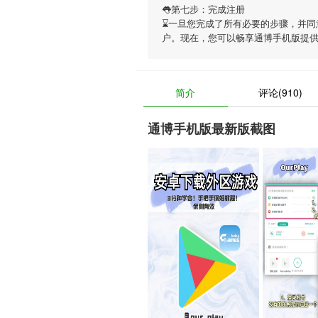
👅第七步：完成注册
⌛️一旦您完成了所有必要的步骤，并同
户。现在，您可以畅享
通博手机版
提
简介
评论(910)
通博手机版最新版截图