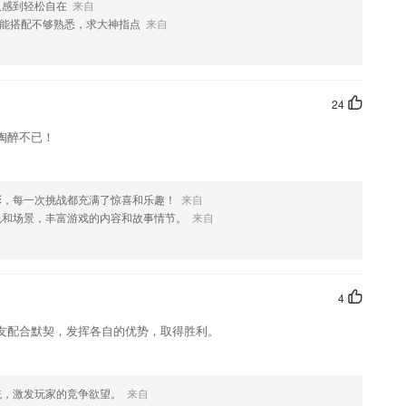
人感到轻松自在
来自
能搭配不够熟悉，求大神指点
来自
这款软件，您可以到应用商店进行打分评论，说出您的使用经历，以帮
24
陶醉不已！
彩，每一次挑战都充满了惊喜和乐趣！
来自
色和场景，丰富游戏的内容和故事情节。
来自
4
友配合默契，发挥各自的优势，取得胜利。
统，激发玩家的竞争欲望。
来自