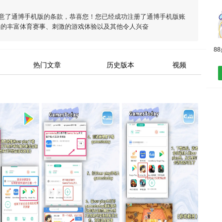
意了
通博手机版
的条款，恭喜您！您已经成功注册了通博手机版账
供的丰富体育赛事、刺激的游戏体验以及其他令人兴奋
热门文章
历史版本
视频