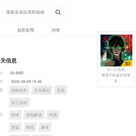
创意应用
问答
相关信息
扫一扫安装
小
26.8MB
通博手机版发现更
多
间
2026-08-08 15:46
类
策略战争
音乐舞蹈
悬疑
其它游戏
AG
惊悚
冒险解谜
对战
悬疑
模拟
趣味