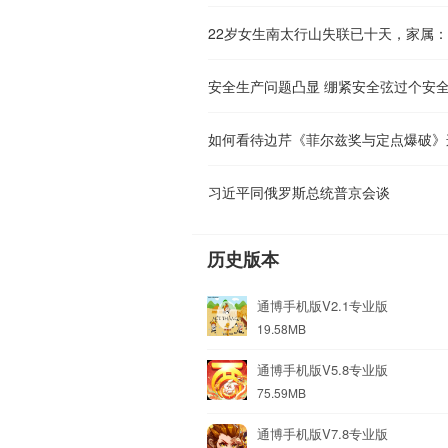
安全生产问题凸显 绷紧安全弦过个安
习近平同俄罗斯总统普京会谈
历史版本
通博手机版V2.1专业版
19.58MB
通博手机版V5.8专业版
75.59MB
通博手机版V7.8专业版