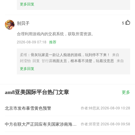
更多回复
别贝子
5
合理利用游戏内的交易系统，获取所需资源。
2026-08-09 07:18
推荐
柔维
：骨灰玩家是一款让人痴迷的游戏，玩到停不下来！
来自
封滢怡 回复 甘行露
画面太丑，根本看不清楚，玩着没意思
来自
更多回复
am8亚美国际平台热门文章
更多
北京市发布暴雪黄色预警
作者:钟思岚 2026-08-09 10:28
中方在联大严正回应有关国家涉南海问题错误言论
作者:郑育贤 2026-08-09 09:58