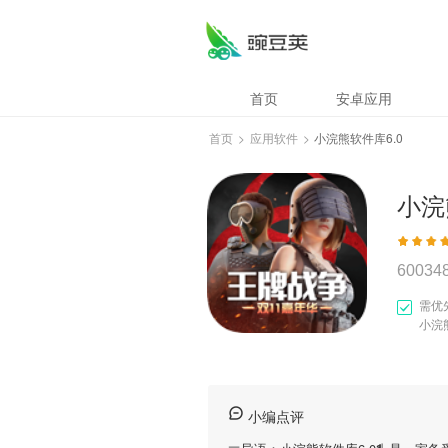
首页
安卓应用
首页
>
应用软件
>
小浣熊软件库6.0
小浣
60034
需优
小浣
小编点评