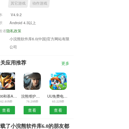
其它游戏
动作游戏
本
V4.9.2
求
Android 4.3以上
发者
隐私政策
小浣熊软件库6.0(中国)官方网站有限
公司
相关应用推荐
更多
0000和荼APP
浣熊维护安卓版
UU免费电话APP
62.80MB
76.29MB
65.22MB
查看
查看
查看
载了小浣熊软件库6.0的朋友都