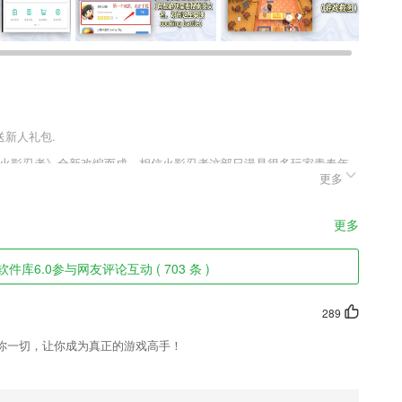
送新人礼包.
P《火影忍者》全新改编而成，相信火影忍者这部日漫是很多玩家青春年
更多
的忍者们在大陆上不断的冒险，找寻未知的秘密真相，通过一次次的战
死决斗中找到全新的自我，非常的热血。
更多
捷高效，为可信，才安全,我信了！
件库6.0参与网友评论互动 ( 703 条 )
充电评分,轻松让电池更健康，三种充电模式，更健康、更科学。
让家长及时了解学校通知信息；
289
考试通过率；
你一切，让你成为真正的游戏高手！