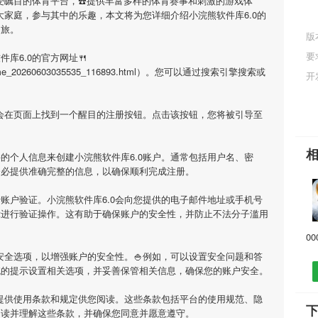
备受瞩目的体育平台，☎️提供丰富多样的体育赛事和刺激的游戏体
大家庭，参与其中的乐趣，本文将为您详细介绍
小浣熊软件库6.0
的
之旅。
版
要
件库6.0
的官方网址🍴
ml/game_20260603035535_116893.html）。您可以通过搜索引擎搜索或
开
您会在页面上找到一个醒目的注册按钮。点击该按钮，您将被引导至
要的个人信息来创建
小浣熊软件库6.0
账户。通常包括用户名、密
务必提供准确完整的信息，以确保顺利完成注册。
行账户验证。
小浣熊软件库6.0
会向您提供的电子邮件地址或手机号
示进行验证操作。这有助于确保账户的安全性，并防止不法分子滥用
安全选项，以增强账户的安全性。🍚例如，可以设置安全问题和答
统的提示设置相关选项，并妥善保管相关信息，确保您的账户安全。
提供使用条款和规定供您阅读。这些条款包括平台的使用规范、隐
下
阅读并理解这些条款，并确保您同意并愿意遵守。