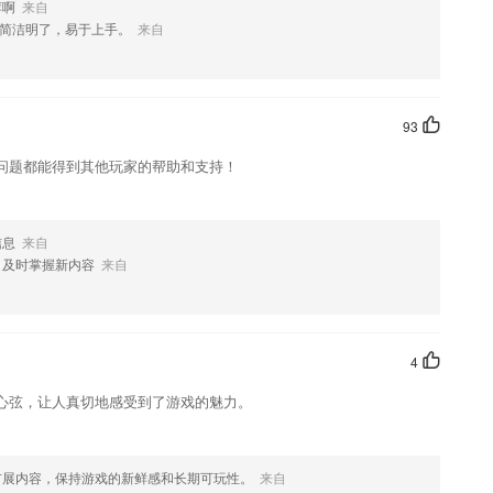
荐啊
来自
简洁明了，易于上手。
来自
您喜欢这款软件，您可以到应用商店进行打分评论，说出您的使用经
改。
93
问题都能得到其他玩家的帮助和支持！
信息
来自
，及时掌握新内容
来自
4
心弦，让人真切地感受到了游戏的魅力。
扩展内容，保持游戏的新鲜感和长期可玩性。
来自