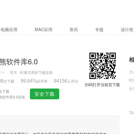
电脑应用
MAC应用
资讯
专题
设计奖
熊软件库6.0
大
官方
年满12周岁
下载安装
时
86
次下载
99.64%
好评率
94156
人评论
扫码打开当前页下载
分
先下载
安全下载
熊软件库6.0安装
T