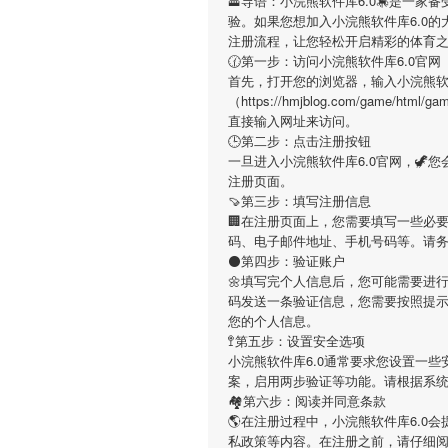
🚟导语：
小浣熊软件库6.0
🎠是一家
验。如果您想加入
小浣熊软件库6.0
的
注册流程，让您轻松开启精彩的体育
🕜第一步：访问小浣熊软件库6.0官网
首先，打开您的浏览器，输入
小浣熊软
（https://hmjblog.com/game/ht
直接输入网址来访问。
🕒第二步：点击注册按钮
一旦进入
小浣熊软件库6.0
官网，🦖
注册页面。
🍠第三步：填写注册信息
🏢在注册页面上，您需要填写一些必
码、电子邮件地址、手机号码等。请
⚫第四步：验证账户
🌼填写完个人信息后，您可能需要进
码发送一条验证信息，您需要按照提
您的个人信息。
🚏第五步：设置安全选项
小浣熊软件库6.0
通常要求您设置一些
案，启用两步验证等功能。请根据系
🏘第六步：阅读并同意条款
🌎在注册过程中，
小浣熊软件库6.0
会
私政策等内容。在注册之前，请仔细