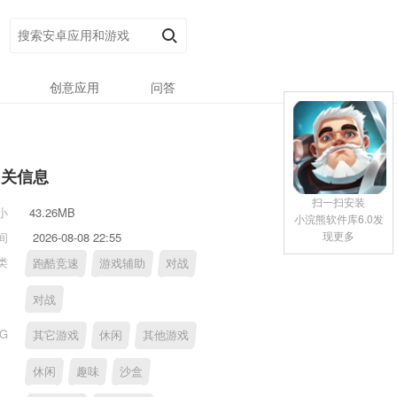
创意应用
问答
相关信息
扫一扫安装
小
43.26MB
小浣熊软件库6.0发
现更多
间
2026-08-08 22:55
类
跑酷竞速
游戏辅助
对战
对战
AG
其它游戏
休闲
其他游戏
休闲
趣味
沙盒