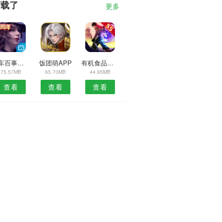
下载了
更多
停车百事通安卓版
饭团萌APP
有机食品网安卓版
75.57MB
65.70MB
44.95MB
查看
查看
查看