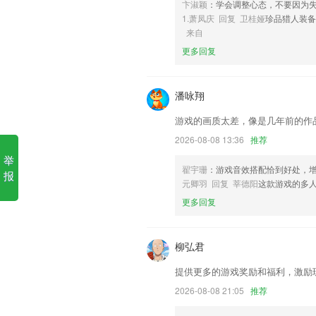
卞淑颖
：学会调整心态，不要因为
小浣熊软件库6.0软件优势
1.萧凤庆 回复 卫桂娅
珍品猎人装
来自
1.软件也是在持续更新的过程中添加了互
更多回复
2.：缓存离线，随点随下
3.提供的游戏关卡非常的丰富，许多游戏
潘咏翔
4.更好的感受到不同知识的特色，让用户
游戏的画质太差，像是几年前的作
5.童声配音讲解，更能提高儿童阅读兴趣
2026-08-08 13:36
推荐
6.题库包含了各种类别的知识，如数学
举
能学习到各种各样的知识。赶快叫上小伙
翟宇珊
：游戏音效搭配恰到好处，
报
小浣熊软件库6.0更新了什么?
元卿羽 回复 莘德阳
这款游戏的多
更多回复
优化投票功能，增加验证；
新增 | 扫码充电支持使用卡券
柳弘君
新增：极速点击模式
新增 其它文件类型分类。
提供更多的游戏奖励和福利，激励
预约用车支持自助取还车
2026-08-08 21:05
推荐
提升数据恢复成功率