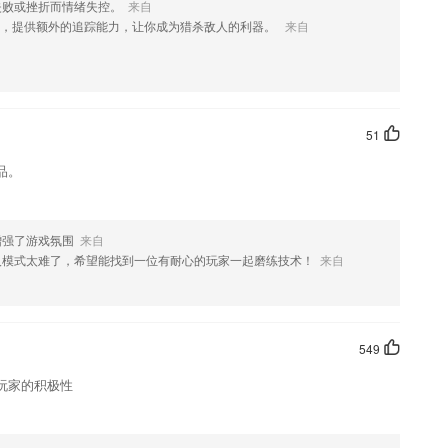
失败或挫折而情绪失控。
来自
备，提供额外的追踪能力，让你成为猎杀敌人的利器。
来自
动模式，以便能够使学生学的更加便捷。
关卡都可以快速找到
51
针对最全的知识点更好的掌握。
品。
；
、历史、文学等，上至天文下至地理，让我们在体验生活的乐趣的同时也
伴，一起来答题吧，迎接这场空前盛世的头脑王者大挑战。
增强了游戏氛围
来自
人模式太难了，希望能找到一位有耐心的玩家一起磨练技术！
来自
549
玩家的积极性