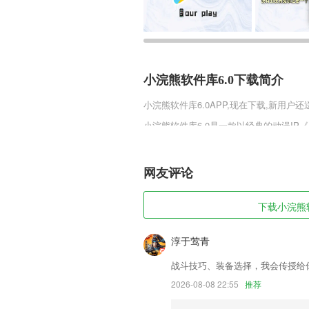
小浣熊软件库6.0下载简介
小浣熊软件库6.0
APP,现在下载,新用户还
小浣熊软件库6.0是一款以经典的动漫I
少时候的喜爱，动漫中这些身负身份重任
斗不断的提升自己的忍术，在一次次的生
网友评论
小浣熊软件库6.0软件特色
1,一件加速让你手机飞来，简单操作，便
下载小浣熊软
2,充电过程中显示进度和剩余时间，健康
3,【校园通知】家校通知及时推送提醒，
淳于莺青
4,大提高了专升本英语科目学习的效率和
战斗技巧、装备选择，我会传授给
5,导游备考，以题带点，视频解析！
2026-08-08 22:55
推荐
6,打卡功能：摇一摇，出勤率up