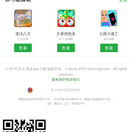
更多
道法八方
王者泡泡龙
公路大逃亡
2.33GB
671.68MB
39.6MB
查看
查看
查看
© 2010 至今 黄金app下载 版权所有。© Since 2010 daxiongtv.com . All rights
reserved.
版权保护投诉指引
・
网上有害信息举报专区
增值电信业务经营许可证：京ICP备19043480号-2
网络出版服务许可证：
（署）网出证（京）字第827号