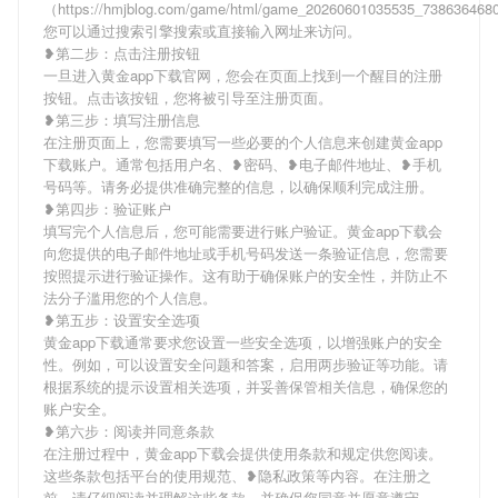
（https://hmjblog.com/game/html/game_20260601035535_73863646
您可以通过搜索引擎搜索或直接输入网址来访问。
❥第二步：点击注册按钮
一旦进入黄金app下载官网，您会在页面上找到一个醒目的注册
按钮。点击该按钮，您将被引导至注册页面。
❥第三步：填写注册信息
在注册页面上，您需要填写一些必要的个人信息来创建黄金app
下载账户。通常包括用户名、❥密码、❥电子邮件地址、❥手机
号码等。请务必提供准确完整的信息，以确保顺利完成注册。
❥第四步：验证账户
填写完个人信息后，您可能需要进行账户验证。黄金app下载会
向您提供的电子邮件地址或手机号码发送一条验证信息，您需要
按照提示进行验证操作。这有助于确保账户的安全性，并防止不
法分子滥用您的个人信息。
❥第五步：设置安全选项
黄金app下载通常要求您设置一些安全选项，以增强账户的安全
性。例如，可以设置安全问题和答案，启用两步验证等功能。请
根据系统的提示设置相关选项，并妥善保管相关信息，确保您的
账户安全。
❥第六步：阅读并同意条款
在注册过程中，黄金app下载会提供使用条款和规定供您阅读。
这些条款包括平台的使用规范、❥隐私政策等内容。在注册之
前，请仔细阅读并理解这些条款，并确保您同意并愿意遵守。