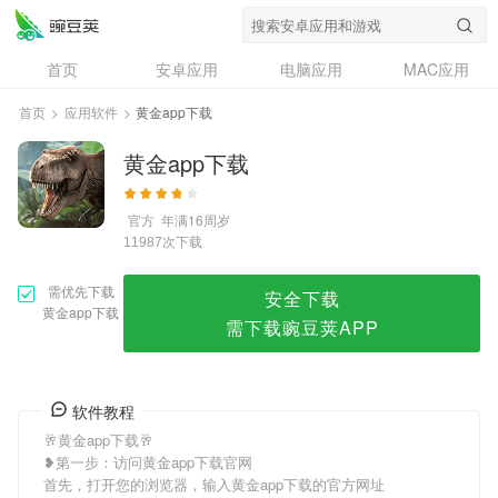
黄金app下载
首页
安卓应用
电脑应用
MAC应用
资讯
专题
设计奖
创意应用
首页
>
应用软件
>
黄金app下载
问答
黄金app下载
官方
年满16周岁
次下载
11987
需优先下载
安全下载
黄金app下载
需下载豌豆荚APP
软件教程
🥂黄金app下载🥂
❥第一步：访问黄金app下载官网
首先，打开您的浏览器，输入黄金app下载的官方网址