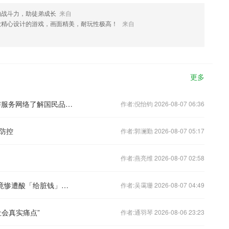
的战斗力，助徒弟成长
来自
款精心设计的游戏，画面精美，耐玩性极高！
来自
更多
2026年浴室柜选购指南：从研发积淀与服务网络了解国民品牌九牧
作者:倪怡钧 2026-08-07 06:36
防控
作者:郭澜勤 2026-08-07 05:17
作者:燕亮维 2026-08-07 02:58
日本下海女神捐300万赈灾熊本地震，竟惨遭酸「给脏钱」，本尊一句话给全网干沉默了。。
作者:吴霭珊 2026-08-07 04:49
会真实痛点”
作者:通羽琴 2026-08-06 23:23