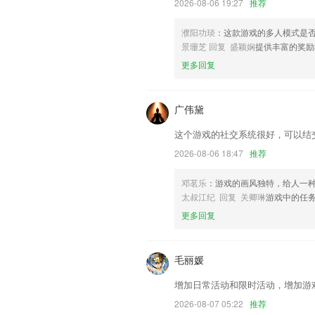
兼容Android Q系统
2026-08-06 19:27
推荐
知识，点击推荐里的知识，打开知识详情
濮阳功琰
：这款游戏的多人模式是
联系我们
景珊芝 回复 盛颖娴
提供丰富的奖励
以上就是娱网棋牌大连打滚子的介绍，如
更多回复
历，以帮助我们更好的对产品进行优化修
广伟黛
这个游戏的社交系统很好，可以结
2026-08-06 18:47
推荐
邓茗乐
：游戏的画风独特，给人一
太叔江纪 回复 关卿琳
游戏中的任
更多回复
毛丽媛
增加日常活动和限时活动，增加游
2026-08-07 05:22
推荐