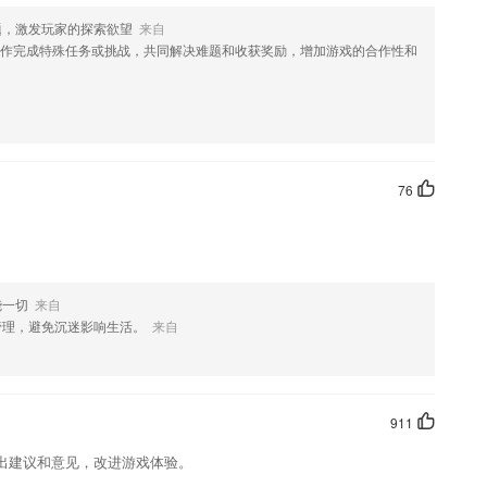
人，让项目更发展；
题，激发玩家的探索欲望
来自
作完成特殊任务或挑战，共同解决难题和收获奖励，增加游戏的合作性和
子从零开始学习英语基础。
贝定制专属教具，动手学习思维更灵活
76
还可以和非常多的朋友一起进行实时的互动以及交流，而且能够让大家非
指等。通过本课程的学习，大多数的古筝经典演奏对你而言将不在话下，
烧一切
来自
么?
管理，避免沉迷影响生活。
来自
911
容共享给家人了！
出建议和意见，改进游戏体验。