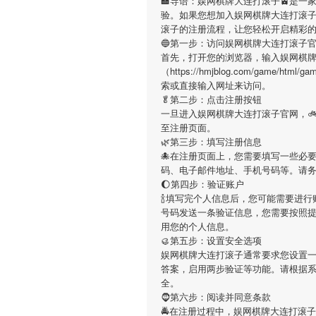
🏣导语：
娱网棋牌大连打滚子
🚈是一
验。如果您想加入
娱网棋牌大连打滚
滚子
的注册流程，让您轻松开启精彩
🔵第一步：访问娱网棋牌大连打滚子
首先，打开您的浏览器，输入
娱网棋
（https://hmjblog.com/game/ht
索或直接输入网址来访问。
🥬第二步：点击注册按钮
一旦进入
娱网棋牌大连打滚子
官网，
至注册页面。
🌿第三步：填写注册信息
🐙在注册页面上，您需要填写一些必
码、电子邮件地址、手机号码等。请
🌔第四步：验证账户
🍾填写完个人信息后，您可能需要进行
号码发送一条验证信息，您需要按照
用您的个人信息。
🥮第五步：设置安全选项
娱网棋牌大连打滚子
通常要求您设置一
答案，启用两步验证等功能。请根据
全。
🧔第六步：阅读并同意条款
🚔在注册过程中，
娱网棋牌大连打滚子