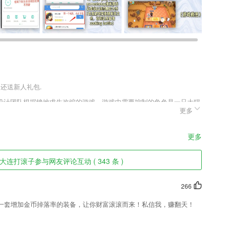
户还送新人礼包.
设计团队根据绝地求生改编的游戏，游戏中需要控制的角色是一只大猩
更多
，操控它从丛林中逃出这个海岛，全新的武器装备，全新的载具。和朋
更多
结合声情并茂
连打滚子参与网友评论互动 ( 343 条 )
车之间的距离;
们提供的，帮助我们更好的去拍摄。
266
5让你的宝宝轻轻松松超越90%同龄人。
一套增加金币掉落率的装备，让你财富滚滚而来！私信我，赚翻天！
便于用户的管理；