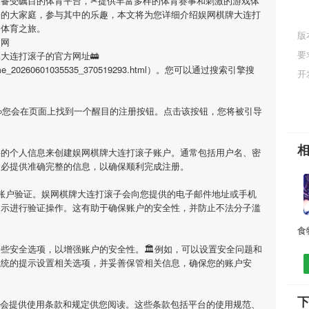
家备受瞩目的体育平台，✂提供丰富多样的体育赛事和刺激的游戏体
子
的大家庭，参与其中的乐趣，本文将为您详细介绍
娱网棋牌大连打
的体育之旅。
版
官网
要
牌大连打滚子
的官方网址🚋
ml/game_20260601035535_370519293.html）。您可以通过搜索引擎搜
开
您会在页面上找到一个醒目的注册按钮。点击该按钮，您将被引导
要的个人信息来创建
娱网棋牌大连打滚子
账户。通常包括用户名、密
务必提供准确完整的信息，以确保顺利完成注册。
账户验证。
娱网棋牌大连打滚子
会向您提供的电子邮件地址或手机
提示进行验证操作。这有助于确保账户的安全性，并防止不法分子滥
些安全选项，以增强账户的安全性。🏛例如，可以设置安全问题和
系统的提示设置相关选项，并妥善保管相关信息，确保您的账户安
会提供使用条款和规定供您阅读。这些条款包括平台的使用规范、