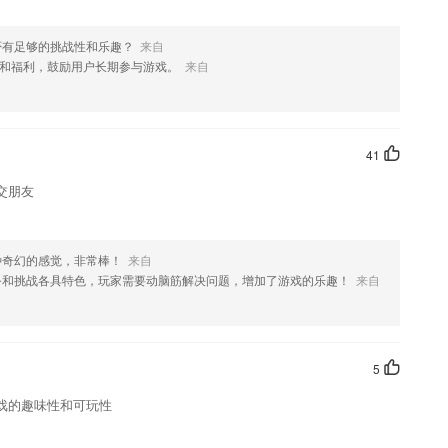
，点击相关知识，闪退
否有足够的挑战性和乐趣？
来自
和福利，鼓励用户长期参与游戏。
来自
果您喜欢这款软件，您可以到应用商店进行打分评论，说出您的使用经
改。
41
交朋友
种奇幻的感觉，非常棒！
来自
务和挑战各具特色，玩家需要动脑筋解决问题，增加了游戏的乐趣！
来自
5
戏的趣味性和可玩性