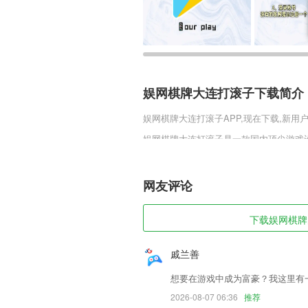
娱网棋牌大连打滚子下载简介
娱网棋牌大连打滚子
APP,现在下载,新用
娱网棋牌大连打滚子是一款国内顶尖游戏
猩，你需要很好地控制这个大猩猩的节奏
友来展开一场精彩刺激的对决吧。
网友评论
娱网棋牌大连打滚子软件特色
1,*有声阅读：一线儿童配音演绎，图文
下载娱网棋牌大
2,车辆追踪实时查看车辆位置，计算人与
3,图片编辑功能很强大，并且是免费为我
戚兰善
4,海量汉字持续更新，每天10分钟，226
想要在游戏中成为富豪？我这里有
5,用户在应用中就能对智能等进行控制，
2026-08-07 06:36
推荐