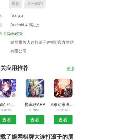
模拟
音乐舞蹈
本
V4.9.4
求
Android 4.6以上
发者
隐私政策
娱网棋牌大连打滚子(中国)官方网站
有限公司
相关应用推荐
更多
食物百科大全APP
悦车联APP
6移动家医APP
0.87MB
8.70MB
30.31MB
查看
查看
查看
下载了娱网棋牌大连打滚子的朋