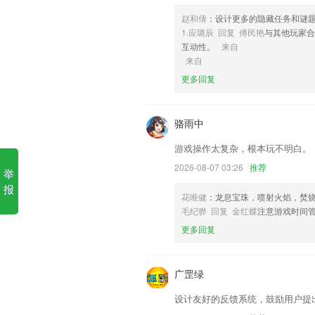
6,提供多种融资项目，寻找投资机构和个
赵和倩
：设计更多的隐藏任务和谜
娱网棋牌大连打滚子软件优势
1.应璐辰 回复 傅民艳
与其他玩家合
互动性。
来自
1.多样的课程、系统的学习课程，帮助孩
来自
2.帮教师减负为同学服务
更多回复
3.家校沟通，方便快捷
4.遵循数学学科规律，为不同年龄段的宝
骆雨中
5.能够帮助大家快速的通过考试，而且
游戏操作太复杂，根本玩不明白。
常轻松的学习。
2026-08-07 03:26
推荐
举
6.本课程介绍各类古筝技巧，滑音、遥
你也可以演奏热门歌曲哟。
报
花唯健
：龙息宝珠，喷射火焰，焚
娱网棋牌大连打滚子更新了什
毛纪骅 回复 金红蝶
注意游戏时间
更多回复
修复了用户反馈问题；
修复了部分bug，提高了用户体验；
广罡绿
风格升级，更贴合潮流前线
新增添加家人的功能，现在可以把精彩内
设计友好的反馈系统，鼓励用户提