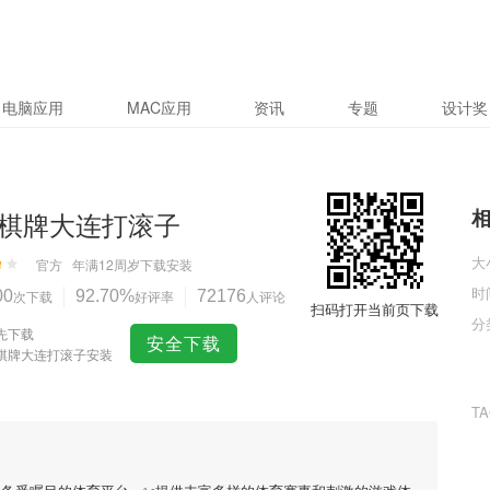
电脑应用
MAC应用
资讯
专题
设计奖
棋牌大连打滚子
大
官方
年满12周岁
下载安装
时
00
次下载
92.70%
好评率
72176
人评论
扫码打开当前页下载
分
先下载
安全下载
棋牌大连打滚子安装
T