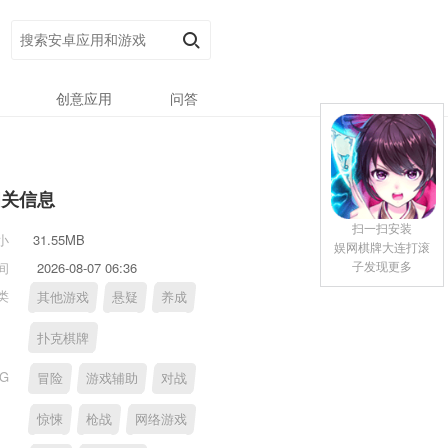
创意应用
问答
相关信息
扫一扫安装
小
31.55MB
娱网棋牌大连打滚
子发现更多
间
2026-08-07 06:36
类
其他游戏
悬疑
养成
扑克棋牌
AG
冒险
游戏辅助
对战
惊悚
枪战
网络游戏