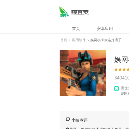
首页
安卓应用
首页
>
应用软件
>
娱网棋牌大连打滚子
娱网
34041
需优
娱网
小编点评