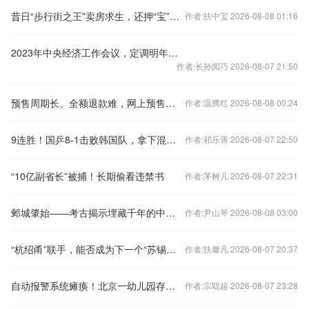
昔日“步行街之王”卖房求生，还押“宝”千元羽绒服
作者:扶中宝 2026-08-08 01:16
2023年中央经济工作会议，定调明年经济工作
作者:长孙阅巧 2026-08-07 21:50
预售周期长、全额退款难，网上预售票套路埋得深
作者:温腾红 2026-08-08 00:24
9连胜！国乒8-1击败韩国队，拿下混合团体世界杯冠军
作者:祁乐霄 2026-08-07 22:50
“10亿副省长”被捕！长期偷看违禁书
作者:茅树儿 2026-08-07 22:31
邺城肇始——考古揭示埋藏千年的中国都城秘密
作者:尹山琴 2026-08-08 03:00
“杭绍甬”联手，能否成为下一个“苏锡常”？
作者:扶馨凡 2026-08-07 20:37
自动报警系统瘫痪！北京一幼儿园存重大火灾隐患
作者:宗聪超 2026-08-07 23:28