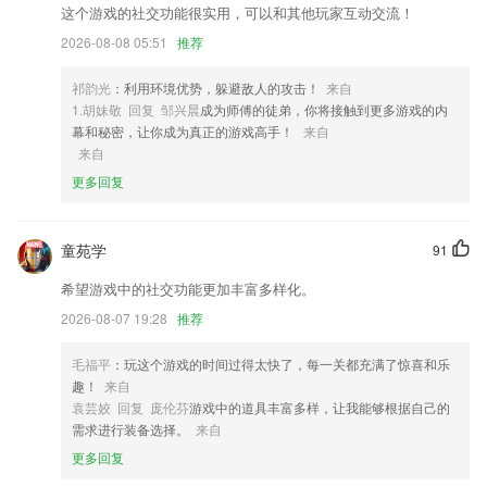
这个游戏的社交功能很实用，可以和其他玩家互动交流！
2,即时算法：实时分析下半场进球情况，让您提前预知比赛结果；
2026-08-08 05:51
推荐
3,咨询服务也好,还是利用一些碎片时间在上面学习提升成绩什么的都是
小问题
祁韵光
：利用环境优势，躲避敌人的攻击！
来自
4,包含优惠购物、健康管理，还有员工保单查询，定位于员工服务与保险
1.胡妹敬 回复 邹兴晨
成为师傅的徒弟，你将接触到更多游戏的内
服务有机结合的智慧管理平台；
幕和秘密，让你成为真正的游戏高手！
来自
来自
5,提前批院校全数据库，可查询各院校计划人数、专业、学费，多元化填
更多回复
报方案，让学生的未来多一种选择。
6,意向客户在线查看，深入交流促成交易
童苑学
新时代app下载安装软件优势
91
希望游戏中的社交功能更加丰富多样化。
1.“读”、“写”、“拼”、“测”四大模块汇集了大量的动画、儿歌、互动性趣味
小游戏，从视觉、听觉、游戏互动操作中体验学习的乐趣！趣味拼读环
2026-08-07 19:28
推荐
节，实时录音，让孩子不仅会认会写，还能大声读出来！
毛福平
：玩这个游戏的时间过得太快了，每一关都充满了惊喜和乐
2.课后辅导，有不懂的不会的均可线上咨询，轻松掌握各项知识；
趣！
来自
3.舒尔特方格是全世界范围内最简单、最有效也是最科学的注意力训练方
袁芸姣 回复 庞伦芬
游戏中的道具丰富多样，让我能够根据自己的
需求进行装备选择。
来自
4.变级阅读更畅快背单词：原创难易变级阅读法，同一篇文章您可根据自
身英语能力一键变级，享受无障碍；
更多回复
5.在学习英语的时候有很多的动物们能够交流，完成转换与体验。