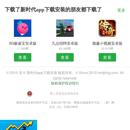
下载了新时代app下载安装的朋友都下载了
更多
5G极速宝安卓版
九点招聘安卓版
微趣小视频安卓版
17.36MB
82.48MB
32.81MB
查看
查看
查看
© 2010 至今 新时代app下载安装 版权所有。© Since 2010 hmjblog.com. All
rights reserved.
版权保护投诉指引
・
网上有害信息举报专区
增值电信业务经营许可证：京B2-201797163
网络出版服务许可证：（署）网
出证（京）字第2799号