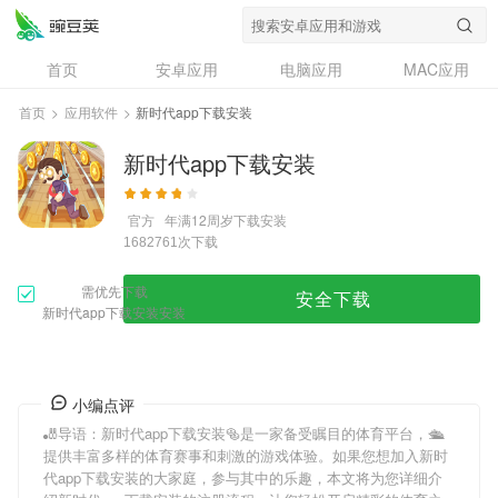
首页
安卓应用
电脑应用
MAC应用
资讯
专题
设计奖
创意应用
首页
>
应用软件
>
新时代app下载安装
问答
新时代app下载安装
官方
年满12周岁
下载安装
次下载
1682761
需优先下载
安全下载
新时代app下载安装安装
小编点评
🎳导语：
新时代app下载安装
🥯是一家备受瞩目的体育平台，🛳
提供丰富多样的体育赛事和刺激的游戏体验。如果您想加入
新时
代app下载安装
的大家庭，参与其中的乐趣，本文将为您详细介