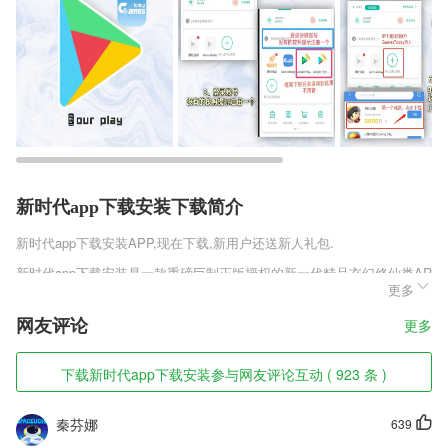
新时代app下载安装下载简介
新时代app下载安装
APP,现在下载,新用户还送新人礼包.
新时代app下载安装是一款重磅巨制正版授权的新一代精品玄幻修仙类AR
更多
PG手机网络游戏。游戏采用顶级引擎研发，为玩家打造广褒的仙侠美
景，带来千变万化的时装和精彩绝伦的极致修仙体验，自由战斗各式各样
网友评论
更多
的仙界敌人，利用超强的技能大招击败一切对手，让自己可以傲视三界苍
生，横扫九州大陆，作为仙界中卓尔不群的高阶修仙者,将夜记最新版v1.
1将为玩家开启一个前所未有的永恒仙侠世界!
下载新时代app下载安装参与网友评论互动 ( 923 条 )
新时代app下载安装软件特色
秦芬娜
639
1,平台给用户提供了一个交流社区，能够在这里更好的去分享拍摄经验。