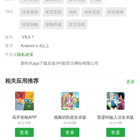
TAG
传奇游戏
体育竞技
动作
动作竞技
扑克棋牌
经营策略
宠物养成
其它游戏
版本
V8.6.7
要求
Android 4.4以上
开发者
隐私政策
新时代app下载安装(中国)官方网站有限公司
相关应用推荐
更多
高开智能APP
视频切割器安卓版
普逻码输入法安卓版
96.21MB
69.83MB
20.51MB
查看
查看
查看