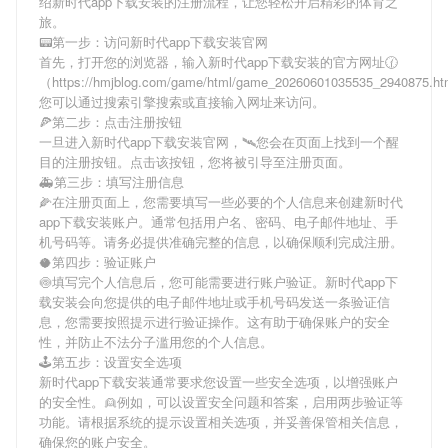
绍
新时代app下载安装
的注册流程，让您轻松开启精彩的体育之
旅。
📟第一步：访问新时代app下载安装官网
首先，打开您的浏览器，输入
新时代app下载安装
的官方网址🕜
（https://hmjblog.com/game/html/game_20260601035535_2940875.
您可以通过搜索引擎搜索或直接输入网址来访问。
🍕第二步：点击注册按钮
一旦进入
新时代app下载安装
官网，🛰您会在页面上找到一个醒
目的注册按钮。点击该按钮，您将被引导至注册页面。
🚑第三步：填写注册信息
🌽在注册页面上，您需要填写一些必要的个人信息来创建
新时代
app下载安装
账户。通常包括用户名、密码、电子邮件地址、手
机号码等。请务必提供准确完整的信息，以确保顺利完成注册。
🥥第四步：验证账户
🍥填写完个人信息后，您可能需要进行账户验证。
新时代app下
载安装
会向您提供的电子邮件地址或手机号码发送一条验证信
息，您需要按照提示进行验证操作。这有助于确保账户的安全
性，并防止不法分子滥用您的个人信息。
🕹第五步：设置安全选项
新时代app下载安装
通常要求您设置一些安全选项，以增强账户
的安全性。👱例如，可以设置安全问题和答案，启用两步验证等
功能。请根据系统的提示设置相关选项，并妥善保管相关信息，
确保您的账户安全。