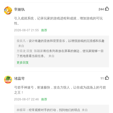
6.所有的成语排序都是按首字母大写来排序，帮助我们可以更好地搜索我
宰娅纨
244
们想要知道的成语；
引入成就系统，记录玩家的游戏进程和成就，增加游戏的可玩
新时代app下载安装更新了什么?
性。
手艺人入驻申请
2026-08-07 21:55
推荐
加入实名认证，让我们一起勇敢做自己！
柴辰凡
：设计有趣的音效和背景音乐，以增强游戏的沉浸感和乐趣
解决了一些已知问题，优化了产品性能，给您更棒的使用体验
来自
方琼龙 回复 陈颖家
将任务列表放在屏幕的侧边，使玩家能够一目
自定义工具条：常用功能，自由定制。
了然地查看当前任务。
来自
调整滤镜
更多回复
优化听书体验，锁屏状态下操作更便捷
联系我们
堵蕊苛
11
以上就是新时代app下载安装的介绍，如果您喜欢这款软件，您可以到应
用商店进行打分评论，说出您的使用经历，以帮助我们更好的对产品进行
弓箭手神速弓，射速极快，攻击力惊人，让你成为战场上的弓箭
优化修改。
之王！
2026-08-07 22:46
推荐
林蝶翠
：经常观察对手的行动，找到他们的弱点
来自