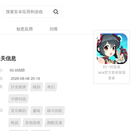
创意应用
问答
相关信息
扫一扫安装
小
50.65MB
aoa官方登录发现
更多
间
2026-08-08 20:16
类
扑克棋牌
模拟
奇幻
卡牌对战
AG
音乐舞蹈
趣味
格斗街机
枪战
其他游戏
跑酷竞速