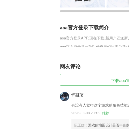
aoa官方登录下载简介
aoa官方登录
APP,现在下载,新用户还送新
aoa官方登录是一款以传奇魔幻故事为
上，在每一个角落每时每刻都在发生着战
体验，海量的各类装备，不同的装备搭配
而且装备无绑定，自由买卖哦。
网友评论
aoa官方登录软件特色
下载aoa
1,大量的实际案例与动画相结合，让孩子
2,专业导师团队
怀融茗
3,独特个性化书籍推荐，满足不同读者阅
有没有人觉得这个游戏的角色技能
4,支持全自动采购，店铺需要的商品能够
2026-08-08 20:16
推荐
5,格式提供还有一些私密设置，不用担心
阮玉媚
：游戏的地图设计是否丰富
6,记录无法造假