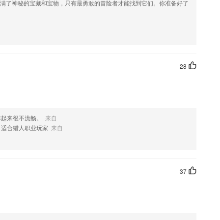
满了神秘的宝藏和宝物，只有最勇敢的冒险者才能找到它们。你准备好了
识和能力，包括创造力，记忆力，数学，逻辑推理，积极乐观和礼貌等多
可立即获取今年同样拟报该高校考生中的排名，随时可以根据排名调整目
然,实时获取当前自己在目标学校的排名。
28
时可以线上展开学习哦。
个课程，学完后第二天才会开放新的课程。
作起来很不流畅。
来自
力，以Python+C语言为工具，并尝试让学生进行人工智能的研发。
，适合猎人职业玩家
来自
37