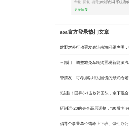
华世 回复 项霄
游戏的战斗系统流
更多回复
aoa官方登录热门文章
欧盟对外行动署发表涉南海问题声明，
三部门：调整减免车辆购置税新能源汽
管清友：可考虑以特别国债的形式给老
9连胜！国乒8-1击败韩国队，拿下混
研制运-20的央企高层调整，“80后”担