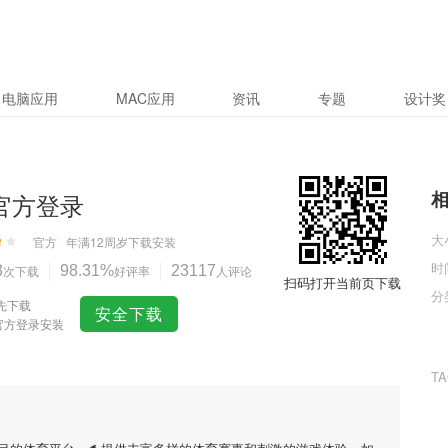
电脑应用
MAC应用
资讯
专题
设计奖
a官方登录
大
官方
年满12周岁
下载安装
时
3
次下载
98.31%
好评率
23117
人评论
扫码打开当前页下载
分
先下载
安全下载
a官方登录安装
T