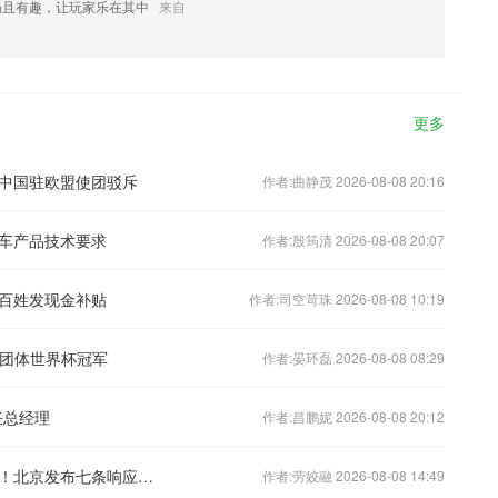
畅且有趣，让玩家乐在其中
来自
更多
中国驻欧盟使团驳斥
作者:曲静茂 2026-08-08 20:16
车产品技术要求
作者:殷筠清 2026-08-08 20:07
百姓发现金补贴
作者:司空苛珠 2026-08-08 10:19
合团体世界杯冠军
作者:晏环磊 2026-08-08 08:29
任总经理
作者:昌鹏妮 2026-08-08 20:12
倡导企事业单位错峰上下班、弹性办公！北京发布七条响应措施
作者:劳姣融 2026-08-08 14:49