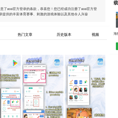
同意了
aoa官方登录
的条款，恭喜您！您已经成功注册了aoa官方登
录
提供的丰富体育赛事、刺激的游戏体验以及其他令人兴奋
热门文章
历史版本
视频