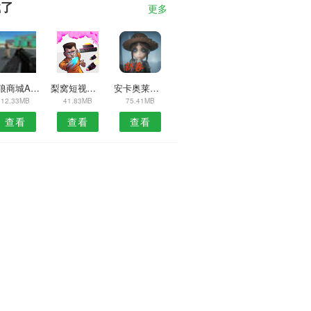
载了
更多
海狼商城APP
梨窝短视频安卓版
安卡奥莱安卓版
12.33MB
41.83MB
75.41MB
查看
查看
查看