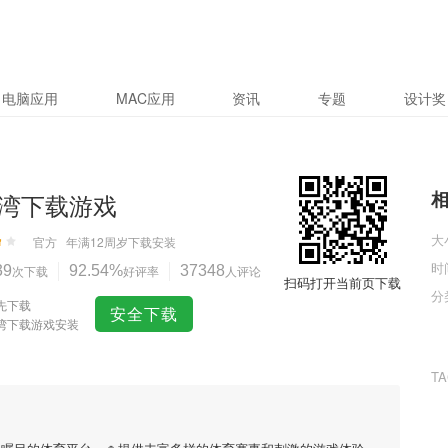
电脑应用
MAC应用
资讯
专题
设计奖
湾下载游戏
大
官方
年满12周岁
下载安装
时
39
次下载
92.54%
好评率
37348
人评论
扫码打开当前页下载
分
先下载
安全下载
湾下载游戏安装
T