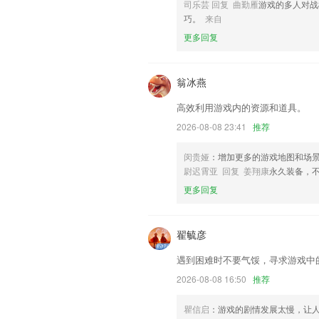
以上就是卡卡湾下载游戏的介绍，如果您
司乐芸 回复 曲勤雁
游戏的多人对战
以帮助我们更好的对产品进行优化修改。
巧。
来自
更多回复
翁冰燕
高效利用游戏内的资源和道具。
2026-08-08 23:41
推荐
闵贵娅
：增加更多的游戏地图和场
尉迟霄亚 回复 姜翔康
永久装备，
更多回复
翟毓彦
遇到困难时不要气馁，寻求游戏中
2026-08-08 16:50
推荐
瞿信启
：游戏的剧情发展太慢，让