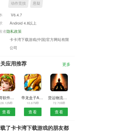
动作竞技
悬疑
本
V6.4.7
求
Android 4.8以上
发者
隐私政策
卡卡湾下载游戏(中国)官方网站有限
公司
相关应用推荐
更多
涛哥软件库预约安卓版
帝龙盒子APP
货运物流运输APP
28.12MB
10.67MB
72.70MB
查看
查看
查看
下载了卡卡湾下载游戏的朋友都