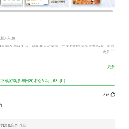
送新人礼包.
典剧情的策略手游，精致热血的画面，完美复刻三国的所有剧情，数百
更多
霸这中原大地，各种刺激好玩的副本，玩家尽情的挑战，御龙三国志福
的武将，进行不同的闯关。
更多
的,随时与家长保持联系;
下载游戏参与网友评论互动 ( 68 条 )
手
的进展，事事尽在把握。
516
、累计数据，按天查询对账。
力
化时间，实现随时随地管理搅拌站。
随时观看视频学习更多的内容；
你的角色实力
来自