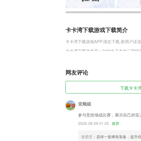
卡卡湾下载游戏下载简介
卡卡湾下载游戏
APP,现在下载,新用户还
卡卡湾下载游戏是一款结合了多种三国经
种的三国武将，玩家随时可进行招募，争
利版游戏获得众多的物资，培养自己手中
网友评论
卡卡湾下载游戏软件特色
1,与家长在线进行沟通,打电话也是很方便
下载卡卡湾
2,专业强大视频剪辑工具轻松使用得心应
3,创建一个事项，即可随时随地跟进事情
党顺妮
4,*收益∶环迅天下app实时显示日汇总
参与竞技场或比赛，展示自己的实
5,在线处理多项工作审批，充分利用碎片
2026-08-09 01:35
推荐
6,观看路演直播视频，专业的视频内容，
逄茜坚
：卖掉一套稀有装备，提升
卡卡湾下载游戏软件优势