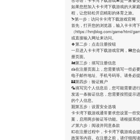
㊗导语：
卡卡湾下载游戏
🐙是一家备
如果您想加入
卡卡湾下载游戏
的大家
程，让您轻松开启精彩的体育之旅。
⛷第一步：访问卡卡湾下载游戏官网
首先，打开您的浏览器，输入
卡卡湾
（https://hmjblog.com/game/ht
或直接输入网址来访问。
🍀第二步：点击注册按钮
一旦进入
卡卡湾下载游戏
官网，💾您
册页面。
🚂第三步：填写注册信息
🍰在注册页面上，您需要填写一些必
电子邮件地址、手机号码等。请务必
🏰第四步：验证账户
🦜填写完个人信息后，您可能需要进
发送一条验证信息，您需要按照提示
的个人信息。
🈹第五步：设置安全选项
卡卡湾下载游戏
通常要求您设置一些安
案，启用两步验证等功能。请根据系
🌌第六步：阅读并同意条款
💶在注册过程中，
卡卡湾下载游戏
会
政策等内容。在注册之前，请仔细阅