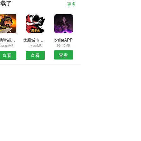
下载了
更多
自助智能证件照安卓版
优服城市端APP
brillarAPP
99.40MB
83.89MB
96.55MB
查看
查看
查看