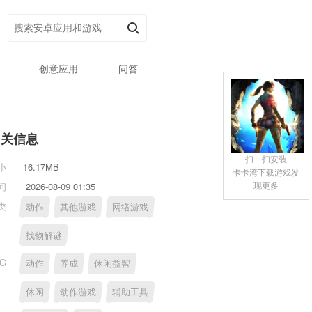
创意应用
问答
相关信息
扫一扫安装
小
16.17MB
卡卡湾下载游戏发
现更多
间
2026-08-09 01:35
类
动作
其他游戏
网络游戏
找物解谜
AG
动作
养成
休闲益智
休闲
动作游戏
辅助工具