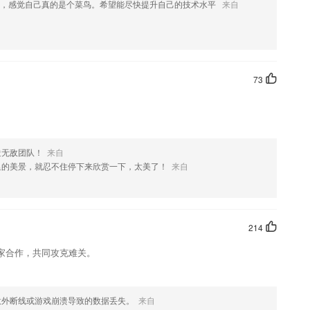
戏，感觉自己真的是个菜鸟。希望能尽快提升自己的技术水平
来自
类偏难怪题秒拍即得答案，比小猿搜题更有针对性。
上学习的时候更轻松。
松去学习掌握
73
和工作内容都息息相关
新交规考题
造无敌团队！
来自
里的美景，就忍不住停下来欣赏一下，太美了！
来自
的处理和转换
214
ug。
家合作，共同攻克难关。
意外断线或游戏崩溃导致的数据丢失。
来自