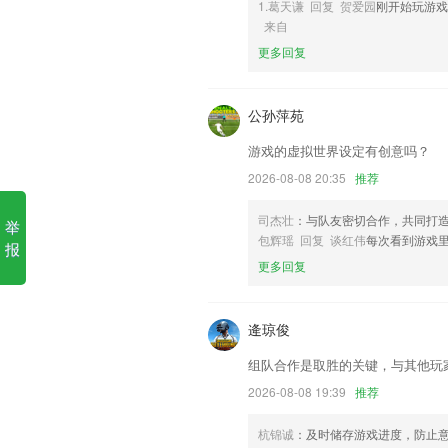
1.葛天谦 回复 贺爱园
刚开始玩游
来自
1.海量题库。拥有强大的题库宝藏，各
更多回复
2.丰富多彩的学习资料，让用户在进行线
3.可以得到更多的学习知识，方便用户轻
公孙萍苑
4.对老师而言非常的人性化，软件的操作
游戏的虚拟世界设定有创意吗？
5.全真模拟考试，包含2021年新施行的
2026-08-08 20:35
推荐
6.海量题库实时更新，更好的应对考试。
卡卡湾下载游戏更新了什么?
司杰壮
：与队友密切合作，共同打
举
包辉瑶 回复 谈红伟
每次看到游戏
报
优化用户体验细节
更多回复
增加“音频格式转换”，提供了对音频文件
【修复】部分已知问题
逄琼俊
调整质量和安全问题新增模块，修复已知b
组队合作是取胜的关键，与其他玩
增加小视频拍摄存储草稿功能
2026-08-08 19:39
推荐
新增重庆安全模块
联系我们
杭锦诚
：及时储存游戏进度，防止