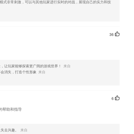
喜欢这款软件，您可以到应用商店进行打分评论，说出您的使用经历，
模式非常刺激，可以与其他玩家进行实时的对战，展现自己的实力和技
36
景，让玩家能够探索更广阔的游戏世界！
来自
不会消失，打造个性形象
来自
6
的帮助和指导
人失去兴趣。
来自