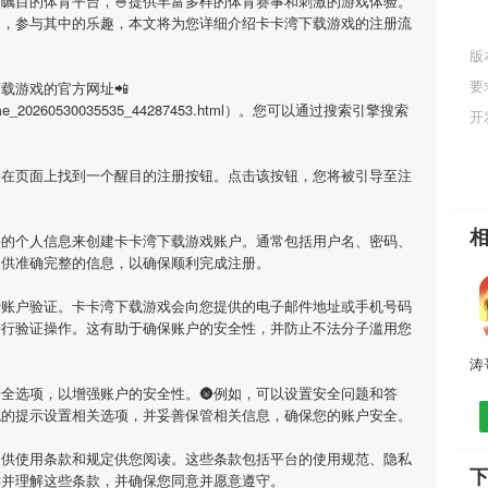
受瞩目的体育平台，🍚提供丰富多样的体育赛事和刺激的游戏体验。
庭，参与其中的乐趣，本文将为您详细介绍
卡卡湾下载游戏
的注册流
版
要
下载游戏
的官方网址📲
ml/game_20260530035535_44287453.html）。您可以通过搜索引擎搜索
开
会在页面上找到一个醒目的注册按钮。点击该按钮，您将被引导至注
要的个人信息来创建
卡卡湾下载游戏
账户。通常包括用户名、密码、
提供准确完整的信息，以确保顺利完成注册。
行账户验证。
卡卡湾下载游戏
会向您提供的电子邮件地址或手机号码
进行验证操作。这有助于确保账户的安全性，并防止不法分子滥用您
全选项，以增强账户的安全性。🌚例如，可以设置安全问题和答
统的提示设置相关选项，并妥善保管相关信息，确保您的账户安全。
提供使用条款和规定供您阅读。这些条款包括平台的使用规范、隐私
读并理解这些条款，并确保您同意并愿意遵守。