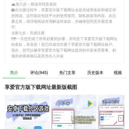
🏔第六步：阅读并同意条款
🏫在注册过程中，
享爱官方版下载网址
会提供使用条款和规定供
您阅读。这些条款包括平台的使用规范、隐私政策等内容。在注
册之前，请仔细阅读并理解这些条款，并确保您同意并愿意遵
守。
⛱第七步：完成注册
🗺一旦您完成了所有必要的步骤，并同意了
享爱官方版下载网址
的条款，恭喜您！您已经成功注册了享爱官方版下载网址账户。
现在，您可以畅享
享爱官方版下载网址
提供的丰富体育赛事、刺
激的游戏体验以及其他令人兴奋
简介
评论(945)
热门文章
历史版本
视频
享爱官方版下载网址最新版截图