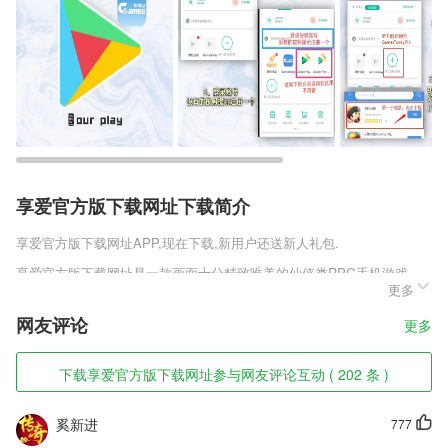
享爱官方版下载网址下载简介
享爱官方版下载网址
APP,现在下载,新用户还送新人礼包.
享爱官方版下载网址是一款画面十分精致唯美的仙侠类RPG手机游戏，
更多
精致唯美的游戏画面，超大无缝连接地图，玩家可在其中自由战斗，充满
热血激情的战斗一触即发，饱满的剧情故事，招摇如霜首发版v1.91.3玩
网友评论
更多
家化身为修行者，玩家需要四处游历，斩妖除魔，维护人界安宁，通过不
断的战斗使自己更强大吧。
下载享爱官方版下载网址参与网友评论互动 ( 202 条 )
享爱官方版下载网址软件特色
1,【精】名师团队匠心打造,每节课都是精品
奚新进
777