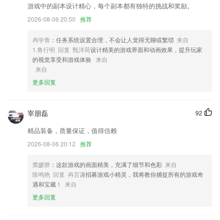
2,【移动学习】
游戏中的副本设计精心，每个副本都有独特的挑战和奖励。
3,【新增即时聊天】
2026-08-06 20:50
推荐
4,【强大的兼容能力】
冉学青
：任务系统设置合理，不会让人觉得无聊或繁琐
来自
5,每日最新的创意视频模板，流行的视频模板等，网络名人正在播放的视
1.鲁行明 回复 甄洋荷
设计精美的游戏界面和动画效果，提升玩家
频模板都在这里，因此您可以紧跟热点，而不会落后；
的视觉享受和游戏体验
来自
6,订阅租赁服务期内车辆的维修、保养均有我们服务，没有其他费用。
来自
更多回复
享爱官方版下载网址软件优势
1.科学理论的指导我们的孩子们学习，有一个很全新的早教概念，让我们
的宝宝们可以全方位的来发展。
宰朋磊
92
2.高仿真翻页效果：触屏滑动顺畅，体验拟物化逼真的翻页感受；
精品装备，质量保证，值得信赖
3.提供多种不同的沟通方式，不仅在里面提供了在线实时沟通方式，另外
2026-08-06 20:12
推荐
还设置了项目详情咨询方式；
窦媛骅
：这款游戏的画面精美，充满了细节和色彩
来自
4.分章分节,包含常见高频考点,为考试的提供了充分的复习准备。
陈鸣艳 回复 冉言谦
招募游戏小精灵，我将教你捕捉所有的游戏奇
5.·内容丰富，包含了生活中常见的各种元素
遇和宝藏！
来自
6.43家学校超3000名专业师资定期参加考试，发布听说读写专业考试信
更多回复
息；
享爱官方版下载网址更新了什么?