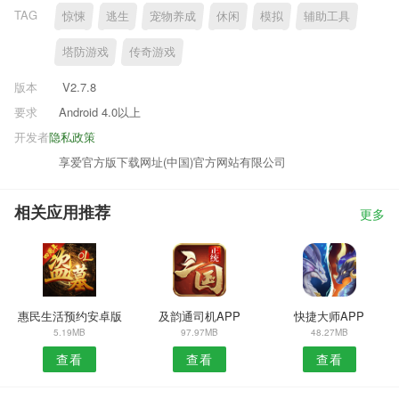
TAG
惊悚
逃生
宠物养成
休闲
模拟
辅助工具
塔防游戏
传奇游戏
版本
V2.7.8
要求
Android 4.0以上
开发者
隐私政策
享爱官方版下载网址(中国)官方网站有限公司
相关应用推荐
更多
惠民生活预约安卓版
及韵通司机APP
快捷大师APP
5.19MB
97.97MB
48.27MB
查看
查看
查看