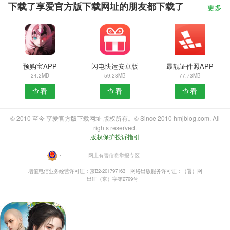
下载了享爱官方版下载网址的朋友都下载了
更多
预购宝APP
闪电快运安卓版
最靓证件照APP
24.2MB
59.28MB
77.73MB
查看
查看
查看
© 2010 至今 享爱官方版下载网址 版权所有。© Since 2010 hmjblog.com. All
rights reserved.
版权保护投诉指引
・
网上有害信息举报专区
增值电信业务经营许可证：京B2-201797163
网络出版服务许可证：（署）网
出证（京）字第2799号