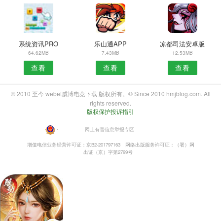
系统资讯PRO
乐山通APP
凉都司法安卓版
64.62MB
7.43MB
12.53MB
查看
查看
查看
© 2010 至今 webet威博电竞下载 版权所有。© Since 2010 hmjblog.com. All
rights reserved.
版权保护投诉指引
・
网上有害信息举报专区
增值电信业务经营许可证：京B2-201797163
网络出版服务许可证：（署）网
出证（京）字第2799号