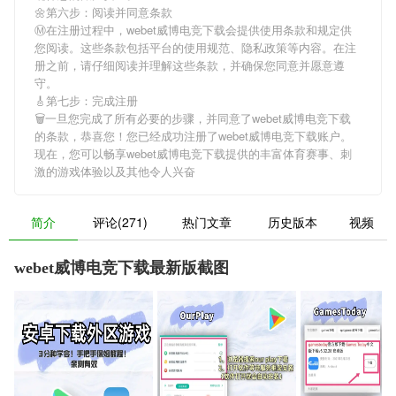
🌼第六步：阅读并同意条款
Ⓜ在注册过程中，
webet威博电竞下载
会提供使用条款和规定供
您阅读。这些条款包括平台的使用规范、隐私政策等内容。在注
册之前，请仔细阅读并理解这些条款，并确保您同意并愿意遵
守。
🎸第七步：完成注册
🗑一旦您完成了所有必要的步骤，并同意了
webet威博电竞下载
的条款，恭喜您！您已经成功注册了webet威博电竞下载账户。
现在，您可以畅享
webet威博电竞下载
提供的丰富体育赛事、刺
激的游戏体验以及其他令人兴奋
简介
评论(271)
热门文章
历史版本
视频
webet威博电竞下载最新版截图