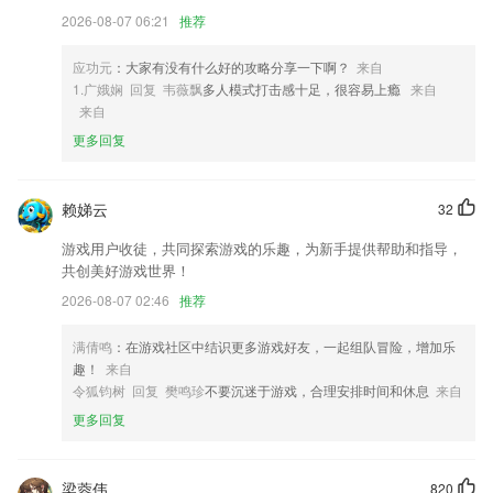
2026-08-07 06:21
推荐
4,古今兼收，源流并重
5,能源管理系统，多样化节能举措 全方位能效提升。
应功元
：大家有没有什么好的攻略分享一下啊？
来自
6,海量拟建项目、审批项目、精选项目精准发布，随时随地查看
1.广娥娴 回复 韦薇飘
多人模式打击感十足，很容易上瘾
来自
来自
七星体育备用线路软件优势
更多回复
1.场景模拟学习，学习场景任意切换，学习进度实时查看，都可以更好去
进行模拟学习。
赖娣云
32
2.·进入关卡中心，在界面上输入小乌龟控制命令。
游戏用户收徒，共同探索游戏的乐趣，为新手提供帮助和指导，
3.轻轻松松好玩儿的答题游戏玩法，有意思的话等你来，还能领取丰富巨
共创美好游戏世界！
奖
2026-08-07 02:46
推荐
4.提供跳转查询功能，输入要查找的单词，会自动将查找到的单 词显示
在该页的*行；
满倩鸣
：在游戏社区中结识更多游戏好友，一起组队冒险，增加乐
5.轻松的教学模式，让大家在学习的过程当中不会觉得枯燥；
趣！
来自
令狐钧树 回复 樊鸣珍
不要沉迷于游戏，合理安排时间和休息
来自
6.根据字母软件手指提示，依次点击指读区域进行英语字母点读学习。
更多回复
七星体育备用线路更新了什么?
.修复已知bug
梁蓉伟
820