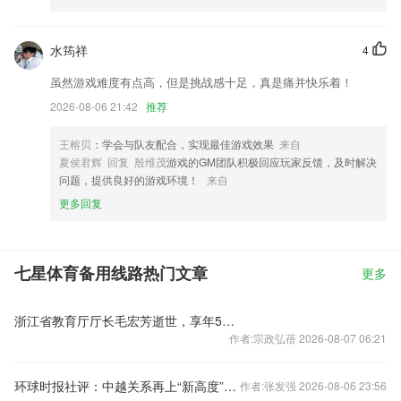
水筠祥
4
虽然游戏难度有点高，但是挑战感十足，真是痛并快乐着！
2026-08-06 21:42
推荐
王榕贝
：学会与队友配合，实现最佳游戏效果
来自
夏侯君辉 回复 殷维茂
游戏的GM团队积极回应玩家反馈，及时解决
问题，提供良好的游戏环境！
来自
更多回复
七星体育备用线路热门文章
更多
浙江省教育厅厅长毛宏芳逝世，享年58岁
作者:宗政弘蓓 2026-08-07 06:21
环球时报社评：中越关系再上“新高度”令人期待
作者:张发强 2026-08-06 23:56