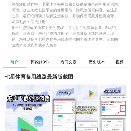
🚀在注册过程中，
七星体育备用线路
会提供使用条款和规定供您
阅读。这些条款包括平台的使用规范、隐私政策等内容。在注册
之前，请仔细阅读并理解这些条款，并确保您同意并愿意遵守。
🍆第七步：完成注册
🎬一旦您完成了所有必要的步骤，并同意了
七星体育备用线路
的
条款，恭喜您！您已经成功注册了七星体育备用线路账户。现
在，您可以畅享
七星体育备用线路
提供的丰富体育赛事、刺激的
游戏体验以及其他令人兴奋
简介
评论(139)
热门文章
历史版本
视频
七星体育备用线路最新版截图