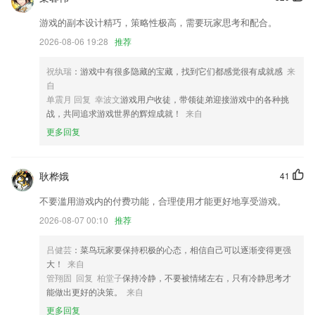
优化增加了空调码；
游戏的副本设计精巧，策略性极高，需要玩家思考和配合。
优化APP主界面；
2026-08-06 19:28
推荐
多段剪辑功能中无法选中视频片段做了优化
修复部分游戏兼容问题
祝纨瑞
：游戏中有很多隐藏的宝藏，找到它们都感觉很有成就感
来
自
适配安卓1手机软件分身多开。
单震月 回复 幸波文
游戏用户收徒，带领徒弟迎接游戏中的各种挑
联系我们
战，共同追求游戏世界的辉煌成就！
来自
以上就是七星体育备用线路的介绍，如果您喜欢这款软件，您可以到应用
更多回复
商店进行打分评论，说出您的使用经历，以帮助我们更好的对产品进行优
化修改。
耿桦娥
41
不要滥用游戏内的付费功能，合理使用才能更好地享受游戏。
2026-08-07 00:10
推荐
吕健芸
：菜鸟玩家要保持积极的心态，相信自己可以逐渐变得更强
大！
来自
管翔固 回复 柏堂子
保持冷静，不要被情绪左右，只有冷静思考才
能做出更好的决策。
来自
更多回复