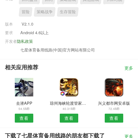
冒险
策略战争
生存冒险
版本
V2.1.0
要求
Android 4.6以上
开发者
隐私政策
七星体育备用线路(中国)官方网站有限公司
相关应用推荐
更多
去潜APP
琼州海峡轮渡管家安卓版
兴义都市网安卓版
54.5MB
40.31MB
72.4MB
查看
查看
查看
下载了七星体育备用线路的朋友都下载了
更多