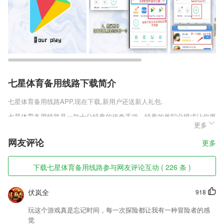
七星体育备用线路下载简介
七星体育备用线路
APP,现在下载,新用户还送新人礼包.
七星体育备用线路是一款十分经典的传奇手游。经典的单职业模式让你更
更多
轻松的选择职业，并且经典的玩法模式让你更轻松的上手，开展自己的冒
险方式，全新的高爆模式让你自由体验，并且还有全新的礼包兑换码，让
网友评论
更多
你能够领取到更丰厚的奖励，使你更轻松的沉浸其中。感兴趣的朋友，可
以点击下载尝试啦!
下载七星体育备用线路参与网友评论互动 ( 226 条 )
七星体育备用线路软件特色
1,丰富好听
伏岚全
918
2,专业朗读：国家级播音员配音，让发音更准确。
玩这个游戏真是忘记时间，每一次探险都让我有一种冒险者的感
3,英美音切换 ，中英文对比；
觉