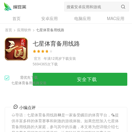
首页
安卓应用
电脑应用
MAC应用
资讯
专题
设计奖
创意应用
首页
>
应用软件
>
七星体育备用线路
问答
七星体育备用线路
官方
年满12周岁
下载安装
次下载
5694365
需优先下载
安全下载
七星体育备用线路安装
小编点评
🌰导语：
七星体育备用线路
💾是一家备受瞩目的体育平台，🦜提
供丰富多样的体育赛事和刺激的游戏体验。如果您想加入
七星体
育备用线路
的大家庭，参与其中的乐趣，本文将为您详细介绍
七