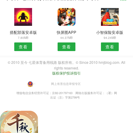
搭配部落安卓版
快屏图APP
小智保险安卓版
7.80MB
44.37MB
94.24MB
查看
查看
查看
© 2010 至今 七星体育备用线路 版权所有。© Since 2010 hmjblog.com. All
rights reserved.
版权保护投诉指引
・
网上有害信息举报专区
增值电信业务经营许可证：京B2-201797163
网络出版服务许可证：（署）网
出证（京）字第2799号