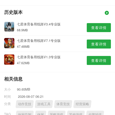
历史版本
七星体育备用线路V3.4专业版
查看详情
68.9MB
七星体育备用线路V7.1专业版
查看详情
47.48MB
七星体育备用线路V1.3专业版
查看详情
47.62MB
相关信息
大小
90.65MB
时间
2026-08-07 06:21
分类
动作竞技
游戏工具
体育竞技
经营策略
TAG
休闲益智
休闲
策略游戏
其他游戏
卡牌对战