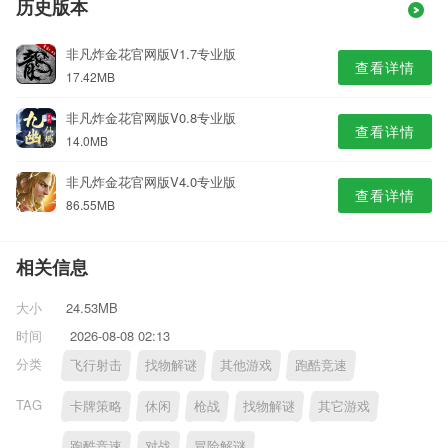
历史版本
非凡炸金花官网版V1.7专业版
查看详情
17.42MB
非凡炸金花官网版V0.8专业版
查看详情
14.0MB
非凡炸金花官网版V4.0专业版
查看详情
86.55MB
相关信息
大小
24.53MB
时间
2026-08-08 02:13
分类
飞行射击
找物解谜
其他游戏
跑酷竞速
TAG
卡牌策略
休闲
枪战
找物解谜
其它游戏
跑酷竞速
对战
冒险解谜