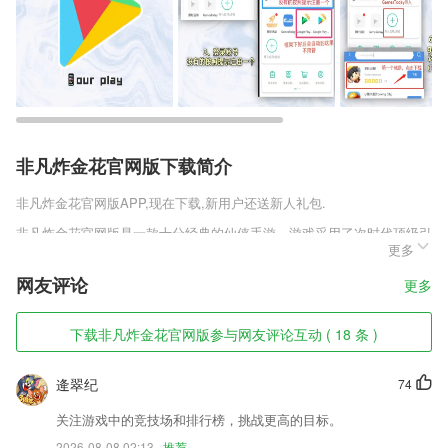
非凡炸金花官网版下载简介
非凡炸金花官网版
APP,现在下载,新用户还送新人礼包.
非凡炸金花官网版是一款十分经典的仙侠手游。游戏采用了次时代顶级引
更多
擎打造的开放世界，让你能够更轻松的进行冒险，同时，也能让你感受到
广阔美丽的仙界世界。游戏中更有丰富的红包奖励让你领取，让你能够享
网友评论
更多
受到边赚钱边升级的快感。
非凡炸金花官网版软件特色
下载非凡炸金花官网版参与网友评论互动 ( 18 条 )
1,真实的实验体验
逄翠纪
74
2,按时更新好看的漫画，醒来就能看到想看的漫画；
3,旋转：调整视频方向，支持360度旋转上下左右翻转；
关注游戏中的竞技场和排行榜，挑战更高的目标。
2026-08-08 02:13
推荐