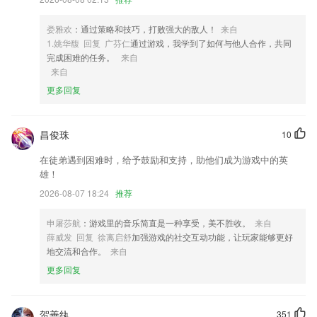
4,绘本随心看：软件上1000+本精选绘本为宝宝和家长提供最好亲子教育
工具
娄雅欢
：通过策略和技巧，打败强大的敌人！
来自
5,支持全科目的在线网络学习功能,轻松解决问题
1.姚华馥 回复 广芬仁
通过游戏，我学到了如何与他人合作，共同
6,各地版本在更新，我们一直在努力。
完成困难的任务。
来自
来自
非凡炸金花官网版软件优势
更多回复
1.托福学习必备应用，收录了54套ETS官方正版真题，
2.专供需要考试焊工资格证的朋友使用的学习app，就能帮助你更有针对
昌俊珠
10
性的学习相关知识；
在徒弟遇到困难时，给予鼓励和支持，助他们成为游戏中的英
3.《综合素质》、《教育教学知识与能力》
雄！
4.一线专家展示手术演示，提供疑难手术成功案例
2026-08-07 18:24
推荐
5.随时打开手机就可以在线查看详细的信息，管理起来非常的简单；
申屠莎航
：游戏里的音乐简直是一种享受，美不胜收。
来自
6.体验超过 40 个科学模型和游戏，横跨多学科领域（更多模型即将发
薛威发 回复 徐离启舒
加强游戏的社交互动功能，让玩家能够更好
布！）
地交流和合作。
来自
非凡炸金花官网版更新了什么?
更多回复
★图片视频水印添加
动态详情页面视觉优化
贺善纨
351