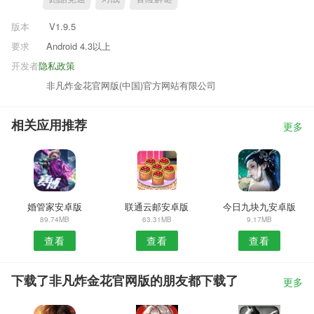
版本
V1.9.5
要求
Android 4.3以上
开发者
隐私政策
非凡炸金花官网版(中国)官方网站有限公司
相关应用推荐
更多
婚管家安卓版
联通云邮安卓版
今日九块九安卓版
89.74MB
63.31MB
9.17MB
查看
查看
查看
下载了非凡炸金花官网版的朋友都下载了
更多