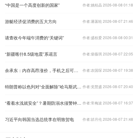
“中国是一个高度创新的国家”
作者:姚桂晶 2026-08-08 01:18
游艇经济促消费的五大方向
作者:屠菡轮 2026-08-07 21:46
请查收今年端午消费的“关键词”
作者:盛枝爱 2026-08-08 00:31
“新疆喀什8.5级地震”系谣言
作者:柴薇琪 2026-08-07 22:05
余承东：内存高昂涨价，手机之后可能都要大规模涨价
作者:农国琛 2026-08-07 19:38
特朗普称以色列对“全面解除”哈马斯武装协议很满意
作者:党慧盛 2026-08-07 20:40
“看着水浅就安全”？暑期防溺水须警钟长鸣
作者:常梅波 2026-08-07 16:37
习近平向韩国当选总统李在明致贺电
作者:邰月伦 2026-08-07 21:48