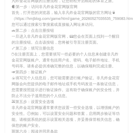
凡炸金花官网版
的注册流程，让您轻松开启精彩的体育之旅。
🌒第一步：访问非凡炸金花官网版官网
首先，打开您的浏览器，输入
非凡炸金花官网版
的官方网址🍵
（https://hmjblog.com/game/html/game_20260527035535_759083.h
您可以通过搜索引擎搜索或直接输入网址来访问。
🚗第二步：点击注册按钮
一旦进入
非凡炸金花官网版
官网，📟您会在页面上找到一个醒目
的注册按钮。点击该按钮，您将被引导至注册页面。
🦴第三步：填写注册信息
🖱在注册页面上，您需要填写一些必要的个人信息来创建
非凡炸
金花官网版
账户。通常包括用户名、密码、电子邮件地址、手机
号码等。请务必提供准确完整的信息，以确保顺利完成注册。
🎺第四步：验证账户
🍙填写完个人信息后，您可能需要进行账户验证。
非凡炸金花官
网版
会向您提供的电子邮件地址或手机号码发送一条验证信息，
您需要按照提示进行验证操作。这有助于确保账户的安全性，并
防止不法分子滥用您的个人信息。
🚕第五步：设置安全选项
非凡炸金花官网版
通常要求您设置一些安全选项，以增强账户的
安全性。🕖例如，可以设置安全问题和答案，启用两步验证等功
能。请根据系统的提示设置相关选项，并妥善保管相关信息，确
保您的账户安全。
🈹第六步：阅读并同意条款