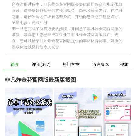
🚧在注册过程中，
非凡炸金花官网版
会提供使用条款和规定供您
阅读。这些条款包括平台的使用规范、隐私政策等内容。在注册
之前，请仔细阅读并理解这些条款，并确保您同意并愿意遵守。
🍹第七步：完成注册
🎛一旦您完成了所有必要的步骤，并同意了
非凡炸金花官网版
的
条款，恭喜您！您已经成功注册了非凡炸金花官网版账户。现
在，您可以畅享
非凡炸金花官网版
提供的丰富体育赛事、刺激的
游戏体验以及其他令人兴奋
简介
评论(367)
热门文章
历史版本
视频
非凡炸金花官网版最新版截图