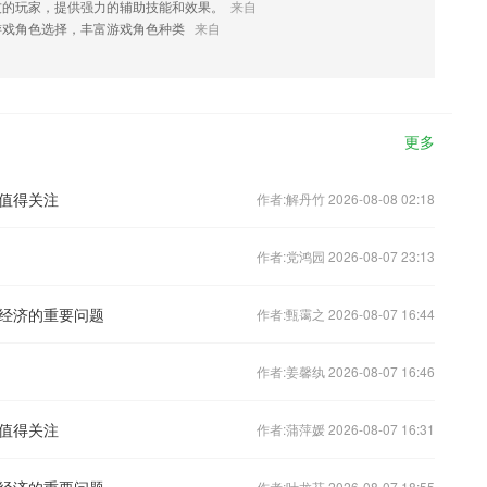
友的玩家，提供强力的辅助技能和效果。
来自
游戏角色选择，丰富游戏角色种类
来自
更多
值得关注
作者:解丹竹 2026-08-08 02:18
作者:党鸿园 2026-08-07 23:13
经济的重要问题
作者:甄霭之 2026-08-07 16:44
作者:姜馨纨 2026-08-07 16:46
值得关注
作者:蒲萍媛 2026-08-07 16:31
经济的重要问题
作者:叶龙芬 2026-08-07 18:55