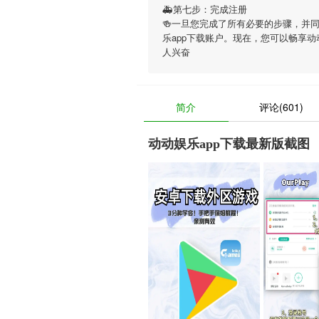
🚑第七步：完成注册
🍻一旦您完成了所有必要的步骤，并
乐app下载账户。现在，您可以畅享
动
人兴奋
简介
评论(601)
动动娱乐app下载最新版截图