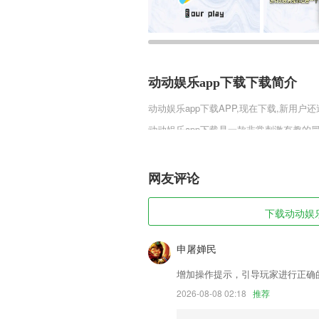
动动娱乐app下载下载简介
动动娱乐app下载
APP,现在下载,新用户还
动动娱乐app下载是一款非常刺激有趣
自己喜欢的职业，随时随地的加入到战场之
的装备材料就越好。
网友评论
动动娱乐app下载软件特色
1,【劲爆活动】时段奖励签到金币源源不
下载动动娱乐a
2,服药信息清楚展示用药，医生准确调药
3,多彩主题
申屠婵民
4,作者可以不仅可以通过刷题神器平台来
增加操作提示，引导玩家进行正确
个用户对自己试卷的使用权
2026-08-08 02:18
推荐
5,功能强大，可以有效的帮助2265用户