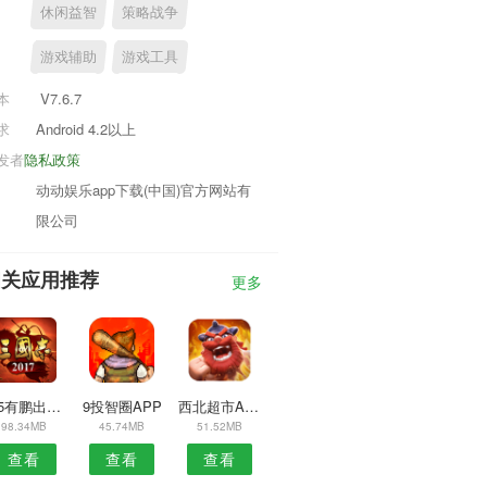
休闲益智
策略战争
游戏辅助
游戏工具
本
V7.6.7
求
Android 4.2以上
发者
隐私政策
动动娱乐app下载(中国)官方网站有
限公司
相关应用推荐
更多
005有鹏出行APP
9投智圈APP
西北超市APP
98.34MB
45.74MB
51.52MB
查看
查看
查看