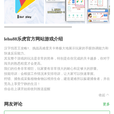
lehu88乐虎官方网站游戏介绍
汉字找茬王攻略1、挑战高难度关卡将极大地展示玩家的手眼协调能力和
快速反应能力。
其实整个游戏的玩法是非常的简单，特别是在你完成的关卡越多，你对于
闯关的熟悉程度才会更高。
我们的任务非常艰巨，玩家要有非常强大的耐心和足够大的胆量。
技能培训：会根据工作情况来安排培训，让大家可以快速掌握。
狩猎、捕鱼或采集植物食物以维持生命，建造避难所以躲避捕食者，并在
荒岛上享受宁静的生活！
你会在上课开始前收到推送提醒
收起
网友评论
更多