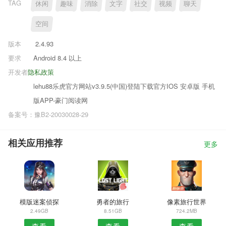
TAG
休闲
趣味
消除
文字
社交
视频
聊天
空间
版本
2.4.93
要求
Android 8.4 以上
开发者
隐私政策
lehu88乐虎官方网站v3.9.5(中国)登陆下载官方IOS 安卓版 手机
版APP-豪门阅读网
备案号：豫B2-20030028-29
相关应用推荐
更多
模版迷案侦探
勇者的旅行
像素旅行世界
2.49GB
8.51GB
724.2MB
查看
查看
查看