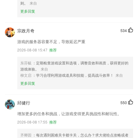
则。
来自
更多回复
宗政月奇
534
游戏的服务器容量不足，导致延迟严重
2026-08-08 15:47
推荐
东芬毓
：定期检查游戏设置和选项，调整音效和画质，获得更好的
游戏体验。
来自
柳文启
：学习合理利用游戏道具和技能，提高战斗效率！
来自
更多回复
邱健行
550
增加更多的任务和挑战，让游戏变得更具挑战性和耐玩性。
2026-08-08 17:55
推荐
齐卿固
：每次遇到困难关卡都卡关，怎么办？求大佬给点攻略或者