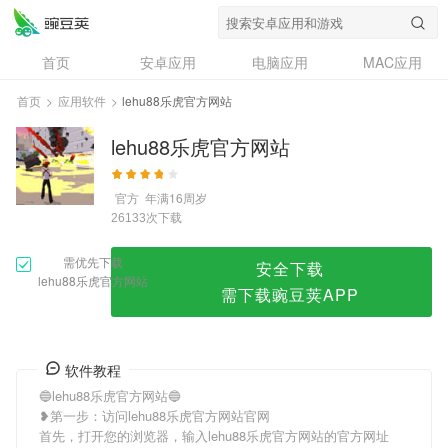
lehu88乐虎官方网站
首页
安卓应用
电脑应用
MAC应用
资讯
专题
设计奖
创意应用
首页
>
应用软件
>
lehu88乐虎官方网站
问答
lehu88乐虎官方网站
官方
年满16周岁
次下载
26133
需优先下载
安全下载
lehu88乐虎官方网站
需下载豌豆荚APP
软件教程
🔵lehu88乐虎官方网站🔵
❥第一步：访问lehu88乐虎官方网站官网
首先，打开您的浏览器，输入lehu88乐虎官方网站的官方网址