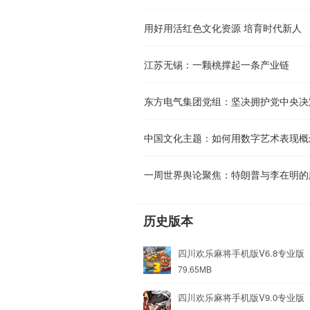
用好用活红色文化资源 培育时代新人
江苏无锡：一颗桃撑起一条产业链
中国文化主题：如何用数字艺术表现概
一周世界舆论聚焦：特朗普与李在明的
历史版本
四川欢乐麻将手机版V6.8专业版
79.65MB
四川欢乐麻将手机版V9.0专业版