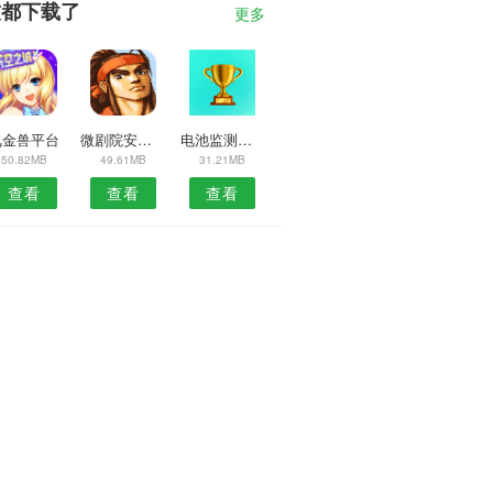
友都下载了
更多
氪金兽平台
微剧院安卓版
电池监测器预约安卓版
50.82MB
49.61MB
31.21MB
查看
查看
查看