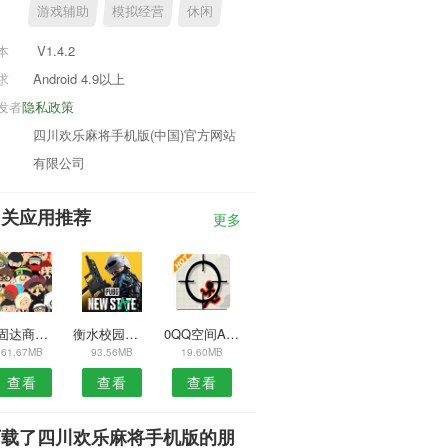
游戏辅助
模拟经营
休闲
本
V1.4.2
求
Android 4.9以上
发者
隐私政策
四川欢乐麻将手机版(中国)官方网站
有限公司
相关应用推荐
更多
汉固达商城安卓版
衡水校园食安安卓版
0QQ空间APP
61.67MB
93.56MB
19.60MB
查看
查看
查看
下载了四川欢乐麻将手机版的朋