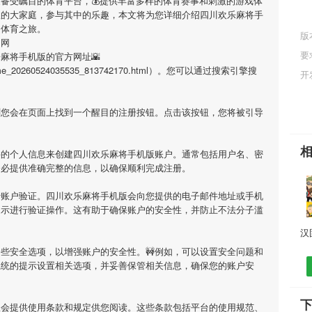
家备受瞩目的体育平台，💰提供丰富多样的体育赛事和刺激的游戏体
版
的大家庭，参与其中的乐趣，本文将为您详细介绍
四川欢乐麻将手
的体育之旅。
版
官网
要
乐麻将手机版
的官方网址🌇
ml/game_20260524035535_813742170.html）。您可以通过搜索引擎搜
开
您会在页面上找到一个醒目的注册按钮。点击该按钮，您将被引导
要的个人信息来创建
四川欢乐麻将手机版
账户。通常包括用户名、密
务必提供准确完整的信息，以确保顺利完成注册。
行账户验证。
四川欢乐麻将手机版
会向您提供的电子邮件地址或手机
提示进行验证操作。这有助于确保账户的安全性，并防止不法分子滥
些安全选项，以增强账户的安全性。🚧例如，可以设置安全问题和
系统的提示设置相关选项，并妥善保管相关信息，确保您的账户安
版
会提供使用条款和规定供您阅读。这些条款包括平台的使用规范、