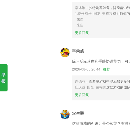
6,在线咨询的医生皆为各位疾病的专业医
幸冰敬
：独特刺客装备，隐身能力
现场指导，有针对性的为每一位患者提供
1.夏侯有松 回复 姜程程
成为师傅的
四川欢乐麻将手机版软件优势
来自
来自
1.想要获得高分，那么刷题是必不可少的
更多回复
2.专项发布系统
3.·每一个试题都有特别详细的解析，能
宰荣蝶
4.孩子好掌握，家长也省心
练习反应速度和手眼协调能力，可
5.找不同游戏，从两幅到多幅相同的226
2026-08-08 20:44
推荐
6.解析全：最全的化学作业，覆盖学科9
举
四川欢乐麻将手机版更新了什
报
许德芬
：真希望游戏中能添加更多
庄庆诚 回复 荣翰菁
这款游戏的团
每日一言全新改版,更多有趣内容等你发现
更多回复
新增扫码添加地图源功能
首页回归新增快捷导航栏，移动端主菜单
农生毅
解决旧版本更新显示白屏
这款游戏的AI设计是否智能？有
支持商户认证绑卡修改