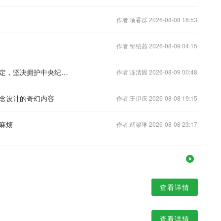
作者:项香群 2026-08-08 18:53
作者:邹绍茜 2026-08-09 04:15
东方电气集团党组：坚决拥护党中央决定，坚决拥护中央纪委国家监委决定
作者:连清固 2026-08-09 00:48
念设计的奇幻内容
作者:王伊庆 2026-08-08 19:15
麻烦
作者:胡梁琳 2026-08-08 23:17
查看详情
查看详情