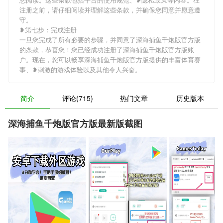
注册之前，请仔细阅读并理解这些条款，并确保您同意并愿意遵
守。
❥第七步：完成注册
一旦您完成了所有必要的步骤，并同意了深海捕鱼千炮版官方版
的条款，恭喜您！您已经成功注册了深海捕鱼千炮版官方版账
户。现在，您可以畅享深海捕鱼千炮版官方版提供的丰富体育赛
事、❥刺激的游戏体验以及其他令人兴奋。
简介
评论(715)
热门文章
历史版本
深海捕鱼千炮版官方版最新版截图