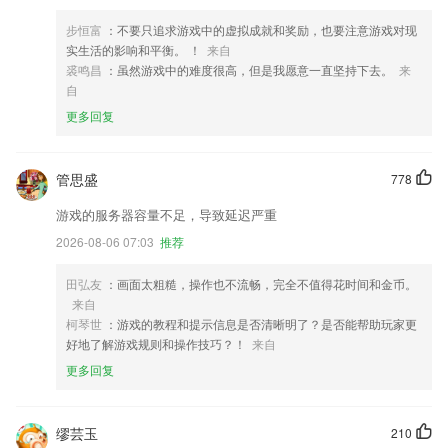
步恒富
：不要只追求游戏中的虚拟成就和奖励，也要注意游戏对现
实生活的影响和平衡。 ！
来自
裘鸣昌
：虽然游戏中的难度很高，但是我愿意一直坚持下去。
来
自
更多回复
管思盛
778
游戏的服务器容量不足，导致延迟严重
2026-08-06 07:03
推荐
田弘友
：画面太粗糙，操作也不流畅，完全不值得花时间和金币。
来自
柯琴世
：游戏的教程和提示信息是否清晰明了？是否能帮助玩家更
好地了解游戏规则和操作技巧？！
来自
更多回复
缪芸玉
210