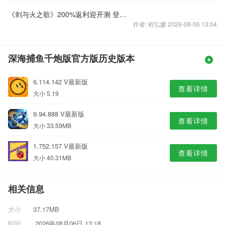
《剑与火之歌》200%返利迎开测 登录送代金券
作者: 程弘媛 2026-08-06 13:04
深海捕鱼千炮版官方版历史版本
6.114.142 V最新版
查看详情
大小 5.19
9.94.888 V最新版
查看详情
大小 33.59MB
1.752.157 V最新版
查看详情
大小 40.31MB
相关信息
大小
37.17MB
时间
2026年08月06日 13:18