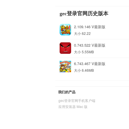
gec登录官网历史版本
2.109.146 V最新版
大小 62.22
0.743.522 V最新版
大小 5.55MB
6.743.467 V最新版
大小 6.46MB
我们的产品
gec登录官网手机客户端
应用安装器 Mac 版