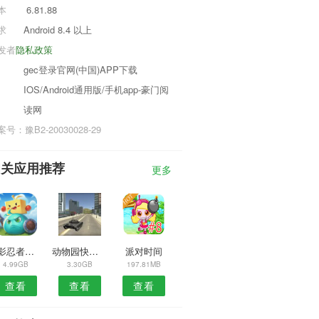
本
6.81.88
求
Android 8.4 以上
发者
隐私政策
gec登录官网(中国)APP下载
IOS/Android通用版/手机app-豪门阅
读网
号：豫B2-20030028-29
相关应用推荐
更多
火影忍者手游私服
动物园快乐动物
派对时间
4.99GB
3.30GB
197.81MB
查看
查看
查看