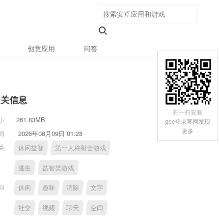
创意应用
问答
相关信息
扫一扫安装
小
261.83MB
gec登录官网发现
更多
间
2026年08月09日 01:28
类
休闲益智
第一人称射击游戏
逃生
益智类游戏
AG
休闲
趣味
消除
文字
社交
视频
聊天
空间