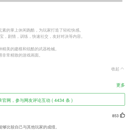
元素的掌上休闲跑酷，为玩家打造了轻松快感。
寻宝，剧情，训练，快速社交，友好对决等内容。
种精美的建模和炫酷的武器枪械。
用非常精致的游戏画面。
收起
更多
录官网，参与网友评论互动 ( 4434 条 )
853
能够比较自己与其他玩家的成绩。