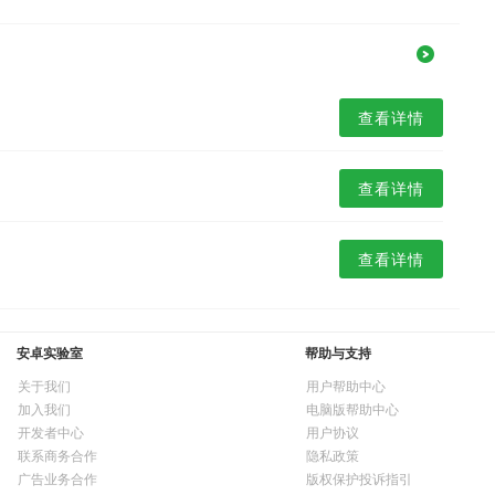
查看详情
查看详情
查看详情
安卓实验室
帮助与支持
关于我们
用户帮助中心
加入我们
电脑版帮助中心
开发者中心
用户协议
联系商务合作
隐私政策
广告业务合作
版权保护投诉指引