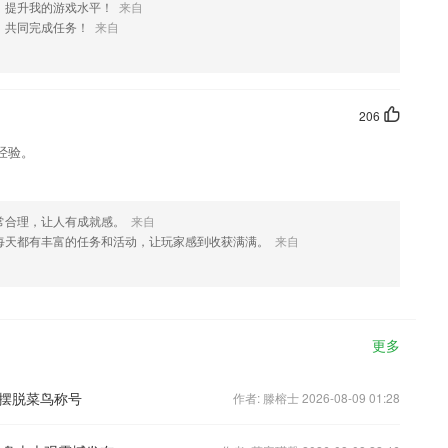
，提升我的游戏水平！
来自
，共同完成任务！
来自
206
经验。
常合理，让人有成就感。
来自
每天都有丰富的任务和活动，让玩家感到收获满满。
来自
更多
摆脱菜鸟称号
作者: 滕榕士 2026-08-09 01:28