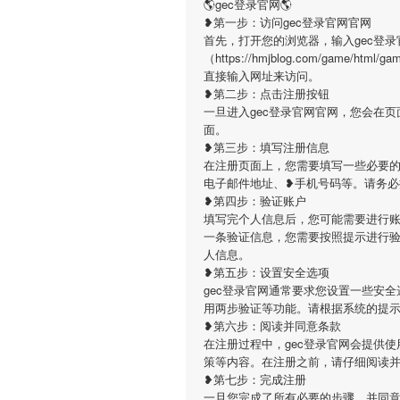
🌎gec登录官网🌎
❥第一步：访问gec登录官网官网
首先，打开您的浏览器，输入gec登
（https://hmjblog.com/game/ht
直接输入网址来访问。
❥第二步：点击注册按钮
一旦进入gec登录官网官网，您会在
面。
❥第三步：填写注册信息
在注册页面上，您需要填写一些必要的
电子邮件地址、❥手机号码等。请务
❥第四步：验证账户
填写完个人信息后，您可能需要进行账
一条验证信息，您需要按照提示进行
人信息。
❥第五步：设置安全选项
gec登录官网通常要求您设置一些安
用两步验证等功能。请根据系统的提
❥第六步：阅读并同意条款
在注册过程中，gec登录官网会提供
策等内容。在注册之前，请仔细阅读
❥第七步：完成注册
一旦您完成了所有必要的步骤，并同意