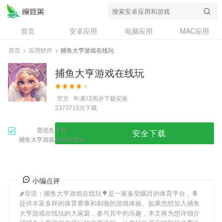
首页
安卓应用
电脑应用
MAC应用
资讯
专题
设计奖
创意应用
首页
>
应用软件
>
捕鱼大亨游戏在线玩
问答
捕鱼大亨游戏在线玩
官方
年满12周岁
下载安装
次下载
2373715
需优先下载
安全下载
捕鱼大亨游戏在线玩安装
小编点评
🌶导语：
捕鱼大亨游戏在线玩
🌳是一家备受瞩目的体育平台，🍍
提供丰富多样的体育赛事和刺激的游戏体验。如果您想加入
捕鱼
大亨游戏在线玩
的大家庭，参与其中的乐趣，本文将为您详细介