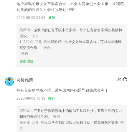
2,【教学形式】
这个游戏的难度设置非常合理，不会太简单也不会太难，让我感
3,有着超多健康促进、疾病防治等资讯是大家可以轻松掌握的；
到挑战的同时又不会让我感到沮丧！
2026-08-09 02:56
推荐
4,【免费图书】每日为读书人提供各种不同的免费正版图书，包括*费原
创小说及精品出版物。
易希博
：游戏中的任务系统丰富多样，每个任务都有不同的奖励和
5,全面收录数千个考试科目、考试试题、模拟题库、历年真题、答案解析
挑战。
来自
6,繁简转换工具：使用opencc开源代码实现高质量的繁简转换，让您可
1.孟和会 回复 梅艳琪
游戏中的社交系统丰富多样，可以与其他玩
以无忧地进行繁简互换。
家交流合作。
来自
来自
捕鱼大亨游戏在线玩软件优势
更多回复
1.狸米辅导官方版狸米课堂官方版狸米成长交作业软件狸米课堂ios版
2.支持视频下载，离线观看。
司徒雅清
20
3.全文翻译，多个语种互译，随时全球通；
拥有良好的网络环境，避免因网络问题导致游戏失利！
4.提供的功能非常全面，无论您有基础还是没有基础，都可以获得专业的
2026-08-08 16:39
推荐
英语指导
5.形状画 有趣、可爱多形状画，孩子们最喜欢的创意绘画课！尊重儿童
邱翔星
：不要过于依赖游戏中的辅助工具和外挂，要靠自己的实力
的天性，把学习画画变成有趣的游戏，从孩子的兴趣出发，简单的形状拼
和技巧来取得胜利。
来自
合成有趣的画。让绘画变的简单有趣。涂鸦是小孩子的最爱，如果家长没
曲子康 回复 符保毓
学会制定游戏目标和计划，提高游戏的效率
来
有时间陪孩子一起玩，孩子也会自己拿起笔来涂鸦，因为画画就是这么简
自
单、好玩。但是，小孩子在画画初期，单一的涂鸦是不能长时间吸引他们