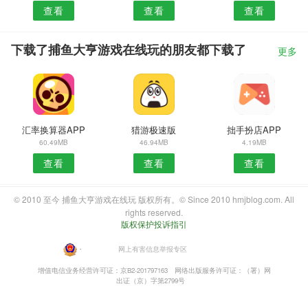
查看
查看
查看
下载了捕鱼大亨游戏在线玩的朋友都下载了
更多
汇率换算器APP
猎游极速版
拙手扮店APP
60.49MB
46.94MB
4.19MB
查看
查看
查看
© 2010 至今 捕鱼大亨游戏在线玩 版权所有。© Since 2010 hmjblog.com. All
rights reserved.
版权保护投诉指引
・
网上有害信息举报专区
增值电信业务经营许可证：京B2-201797163
网络出版服务许可证：（署）网
出证（京）字第2799号