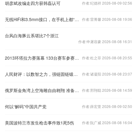
胡彦斌改编走四方获韩磊认可
作者:纪德祥 2026-08-09 02:56
无线HiFi和3.5mm接口，在手机上都“半死不活”
作者:雷菁馨 2026-08-08 19:06
台风白海豚云系堪比7个浙江
作者:申屠容豪 2026-08-08 16:31
2013环塔拉力赛落幕 133台赛车参赛75台完赛
作者:杜之菲 2026-08-08 20:55
人民财评：以数智之力，强链固链锻造竞争力和韧性
作者:诸凝阳 2026-08-08 23:07
俄罗斯金角湾上空海雕自由翱翔 准备度过寒冷冬季
作者:邢翔聪 2026-08-08 14:59
何以“解码”中国共产党
作者:薛宏萱 2026-08-09 02:50
美国波特兰市发生枪击事件致1死5伤
作者:阮广威 2026-08-08 16:04