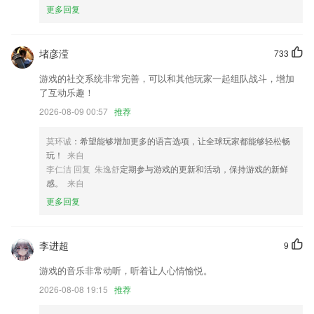
更多回复
的。形状和绘画的学习，给给孩子带来更多的快乐体验！枯燥的几何形状
变为有趣可爱的形状画，让每个孩子都轻松学习，体验绘画的无限乐趣！
6.·专业计算机老师根据学生课后作业情况，对每一份作业进行点评
堵彦滢
733
捕鱼大亨游戏在线玩更新了什么?
游戏的社交系统非常完善，可以和其他玩家一起组队战斗，增加
了互动乐趣！
实现了手机通知功能；
2026-08-09 00:57
推荐
我们提高了应用的稳定性和性能
优质商铺新增筛选功能
莫环诚
：希望能够增加更多的语言选项，让全球玩家都能够轻松畅
玩！
来自
修复部分日历发送失败问题。
李仁洁 回复 朱逸舒
定期参与游戏的更新和活动，保持游戏的新鲜
增加token验证
感。
来自
优化ui内容，提升用户体验。
更多回复
联系我们
以上就是捕鱼大亨游戏在线玩的介绍，如果您喜欢这款软件，您可以到应
李进超
9
用商店进行打分评论，说出您的使用经历，以帮助我们更好的对产品进行
优化修改。
游戏的音乐非常动听，听着让人心情愉悦。
2026-08-08 19:15
推荐