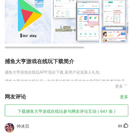
捕鱼大亨游戏在线玩下载简介
捕鱼大亨游戏在线玩
APP,现在下载,新用户还送新人礼包.
捕鱼大亨游戏在线玩是一款有着浓郁复古风格的大型RPG像素类冒险手
更多
游，游戏采用日系RPG的可爱像素人物加上帅气的人物立绘，为玩家们
塑造不同的主角形象，游戏的玩法都有着不同寻常的趣味手感，而且每一
网友评论
更多
个角色都有着自己的故事，游戏可以肝，也可以随意休闲游玩，主要就是
为玩家奉上无尽乐趣。
下载捕鱼大亨游戏在线玩参与网友评论互动 ( 641 条 )
捕鱼大亨游戏在线玩软件特色
1,通过这些功能模块，小说创作者可以提高自己的写作效率。
仲冰贝
89