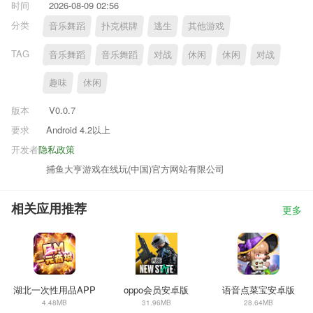
时间
2026-08-09 02:56
分类
音乐舞蹈
扑克棋牌
逃生
其他游戏
TAG
音乐舞蹈
音乐舞蹈
对战
休闲
休闲
对战
趣味
休闲
版本
V0.0.7
要求
Android 4.2以上
开发者
隐私政策
捕鱼大亨游戏在线玩(中国)官方网站有限公司
相关应用推荐
更多
湖北一次性用品APP
oppo会员安卓版
语音点菜宝安卓版
4.48MB
31.96MB
28.64MB