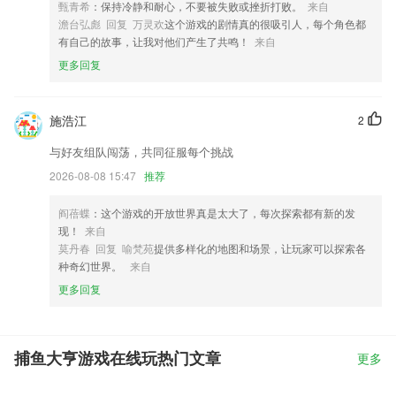
甄青希
：保持冷静和耐心，不要被失败或挫折打败。
来自
澹台弘彪 回复 万灵欢
这个游戏的剧情真的很吸引人，每个角色都
有自己的故事，让我对他们产生了共鸣！
来自
更多回复
施浩江
2
与好友组队闯荡，共同征服每个挑战
2026-08-08 15:47
推荐
阎蓓蝶
：这个游戏的开放世界真是太大了，每次探索都有新的发
现！
来自
莫丹春 回复 喻梵苑
提供多样化的地图和场景，让玩家可以探索各
种奇幻世界。
来自
更多回复
捕鱼大亨游戏在线玩热门文章
更多