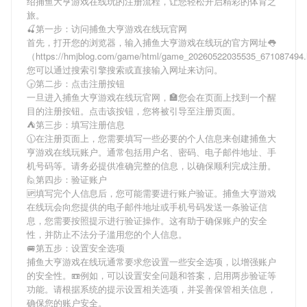
绍
捕鱼大亨游戏在线玩
的注册流程，让您轻松开启精彩的体育之
旅。
🍒第一步：访问捕鱼大亨游戏在线玩官网
首先，打开您的浏览器，输入
捕鱼大亨游戏在线玩
的官方网址👅
（https://hmjblog.com/game/html/game_20260522035535_67108749
您可以通过搜索引擎搜索或直接输入网址来访问。
🕞第二步：点击注册按钮
一旦进入
捕鱼大亨游戏在线玩
官网，🏣您会在页面上找到一个醒
目的注册按钮。点击该按钮，您将被引导至注册页面。
⛺第三步：填写注册信息
🕦在注册页面上，您需要填写一些必要的个人信息来创建
捕鱼大
亨游戏在线玩
账户。通常包括用户名、密码、电子邮件地址、手
机号码等。请务必提供准确完整的信息，以确保顺利完成注册。
🙋第四步：验证账户
🆙填写完个人信息后，您可能需要进行账户验证。
捕鱼大亨游戏
在线玩
会向您提供的电子邮件地址或手机号码发送一条验证信
息，您需要按照提示进行验证操作。这有助于确保账户的安全
性，并防止不法分子滥用您的个人信息。
🚐第五步：设置安全选项
捕鱼大亨游戏在线玩
通常要求您设置一些安全选项，以增强账户
的安全性。📼例如，可以设置安全问题和答案，启用两步验证等
功能。请根据系统的提示设置相关选项，并妥善保管相关信息，
确保您的账户安全。