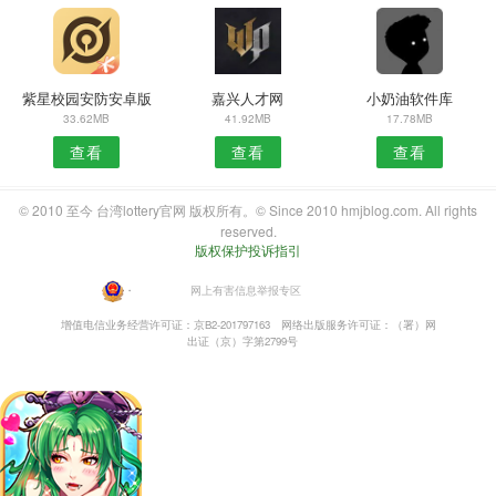
紫星校园安防安卓版
嘉兴人才网
小奶油软件库
33.62MB
41.92MB
17.78MB
查看
查看
查看
© 2010 至今 台湾lottery官网 版权所有。© Since 2010 hmjblog.com. All rights
reserved.
版权保护投诉指引
・
网上有害信息举报专区
增值电信业务经营许可证：京B2-201797163
网络出版服务许可证：（署）网
出证（京）字第2799号