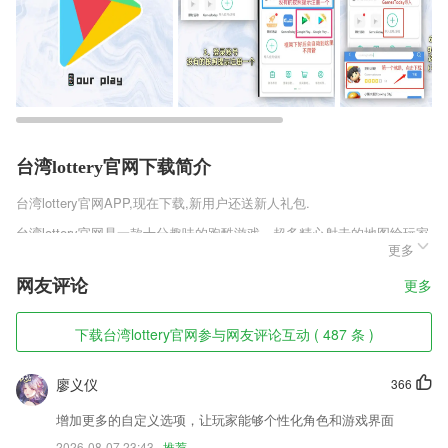
台湾lottery官网下载简介
台湾lottery官网
APP,现在下载,新用户还送新人礼包.
台湾lottery官网是一款十分趣味的跑酷游戏，超多精心射击的地图给玩家
更多
挑战，玩家所要做的就是控制一名远动员，在游戏中进行跑酷闯关，躲避
赛道的障碍物有，这些障碍物设计的位置都很巧妙，没有一定反应是躲不
网友评论
更多
开的，喜欢的玩家就赶快来下载游戏试试吧。
台湾lottery官网软件特色
下载台湾lottery官网参与网友评论互动 ( 487 条 )
1,精彩视频：
廖义仪
366
2,※追书必备阅读神器，免费小说大全，人气手机阅读追书神器，汇聚海
量精品出版图书，功能体验全面升级。
增加更多的自定义选项，让玩家能够个性化角色和游戏界面
3,定时提醒，任务开始和结束都支持提醒，可自定义提醒铃声。
2026-08-07 23:43
推荐