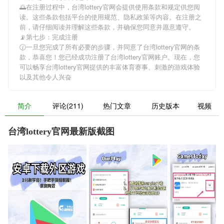
🌅在注册过程中，
台湾lottery官网
会提供使用条款和规定供您阅
读。这些条款包括平台的使用规范、隐私政策等内容。在注册之
前，请仔细阅读并理解这些条款，并确保您同意并愿意遵守。
📡第七步：完成注册
🕜一旦您完成了所有必要的步骤，并同意了
台湾lottery官网
的条
款，恭喜您！您已经成功注册了台湾lottery官网账户。现在，您
可以畅享
台湾lottery官网
提供的丰富体育赛事、刺激的游戏体验
以及其他令人兴奋
简介
评论(211)
热门文章
历史版本
视频
台湾lottery官网最新版截图