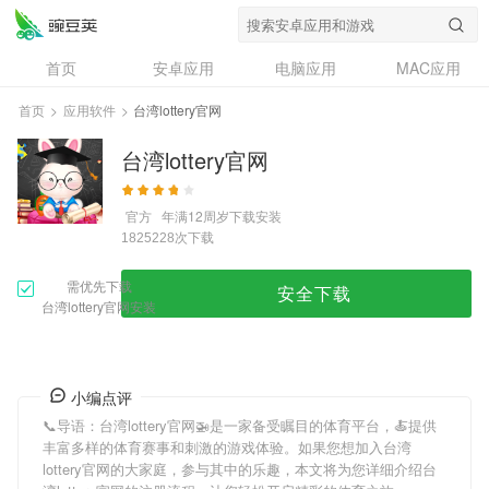
首页
安卓应用
电脑应用
MAC应用
资讯
专题
设计奖
创意应用
首页
>
应用软件
>
台湾lottery官网
问答
台湾lottery官网
官方
年满12周岁
下载安装
次下载
1825228
需优先下载
安全下载
台湾lottery官网安装
小编点评
📞导语：
台湾lottery官网
🚁是一家备受瞩目的体育平台，🍝提供
丰富多样的体育赛事和刺激的游戏体验。如果您想加入
台湾
lottery官网
的大家庭，参与其中的乐趣，本文将为您详细介绍
台