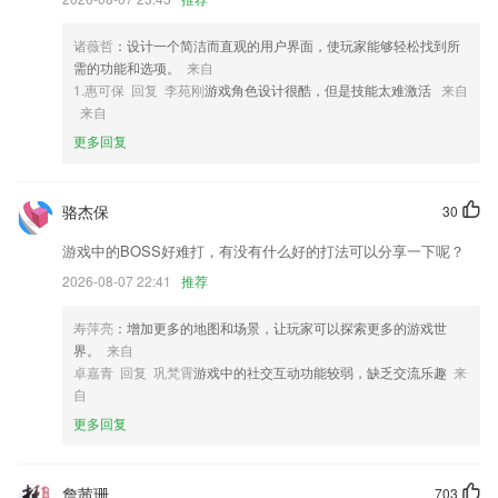
4,CAD派客云图同样支持完善的离线应用，通过将CAD图纸存到您的And
roid设备中，即可随身携带，进行查阅和修改。
诸薇哲
：设计一个简洁而直观的用户界面，使玩家能够轻松找到所
需的功能和选项。
来自
5,全面的汽车资讯；
1.惠可保 回复 李苑刚
游戏角色设计很酷，但是技能太难激活
来自
6,在线即可参与报价，随时为你推荐关注型号的报价消息；
来自
更多回复
台湾lottery官网软件优势
1.查看各种报告并填写反馈
骆杰保
30
2.为了方便报考本校的学生查看学校中的所有概况，在主页面就可以看到
所有的学校历史新闻。
游戏中的BOSS好难打，有没有什么好的打法可以分享一下呢？
3.推荐看过的书籍资源，所有的书籍详情页面都设置看过的人都看过的书
2026-08-07 22:41
推荐
籍推荐栏，推荐更多相关书籍。
寿萍亮
：增加更多的地图和场景，让玩家可以探索更多的游戏世
4.大家在这里的学习是比较轻松的，可以根据自己的情况高效的在线快速
界。
来自
的进行学习。
卓嘉青 回复 巩梵霄
游戏中的社交互动功能较弱，缺乏交流乐趣
来
5.全面覆盖小初高主要学科，你要搜的题，我们都有！
自
6.课后课前的实操辅导也是通过视频的方式展示出来的。
更多回复
台湾lottery官网更新了什么?
显示的更新：在我们首次推出nft之前，我们已经围绕信息的显示更新了
詹茜珊
703