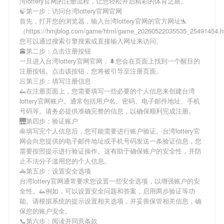
湾lottery官网
的注册流程，让您轻松开启精彩的体育之旅。
🍃第一步：访问台湾lottery官网官网
首先，打开您的浏览器，输入
台湾lottery官网
的官方网址🛬
（https://hmjblog.com/game/html/game_20260522035535_25491454
您可以通过搜索引擎搜索或直接输入网址来访问。
🕋第二步：点击注册按钮
一旦进入
台湾lottery官网
官网，🌲您会在页面上找到一个醒目的
注册按钮。点击该按钮，您将被引导至注册页面。
🥟第三步：填写注册信息
🦗在注册页面上，您需要填写一些必要的个人信息来创建
台湾
lottery官网
账户。通常包括用户名、密码、电子邮件地址、手机
号码等。请务必提供准确完整的信息，以确保顺利完成注册。
🌉第四步：验证账户
🥞填写完个人信息后，您可能需要进行账户验证。
台湾lottery官
网
会向您提供的电子邮件地址或手机号码发送一条验证信息，您
需要按照提示进行验证操作。这有助于确保账户的安全性，并防
止不法分子滥用您的个人信息。
🚓第五步：设置安全选项
台湾lottery官网
通常要求您设置一些安全选项，以增强账户的安
全性。🦗例如，可以设置安全问题和答案，启用两步验证等功
能。请根据系统的提示设置相关选项，并妥善保管相关信息，确
保您的账户安全。
📞第六步：阅读并同意条款