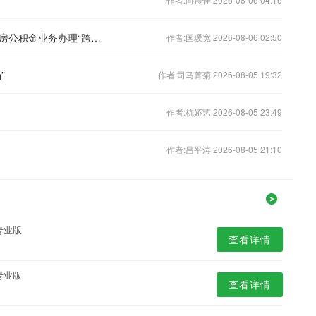
人民楼视丨实现数据“互联共享” 上海住房公积金业务办理“跨省如同城”
作者:国瑗宽 2026-08-06 02:50
”
作者:司马菁菊 2026-08-05 19:32
作者:杭娇艺 2026-08-05 23:49
作者:昌平涛 2026-08-05 21:10
专业版
查看详情
专业版
查看详情