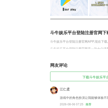
斗牛娱乐平台登陆注册官网下
斗牛娱乐平台登陆注册官网
APP,现在下
斗牛娱乐平台登陆注册官网是一款十分清
全新的交友模式让你能够轻松的结识很多
分。
网友评论
斗牛娱乐平台登陆注册官网软
1,回归本质，具备丰富的管理功能，创新
下载斗牛娱乐平台登
2,提供了丰富的考研资讯，考研试题资源
3,开发商：天鸿嘉汇软件有限公司
江仁柔
4,由官方打造，平台带你走进深州，了解
游戏中的角色扮演让我能够体验不
5,拥有课后习题，可以直接在线上完成，
2026-08-06 07:25
推荐