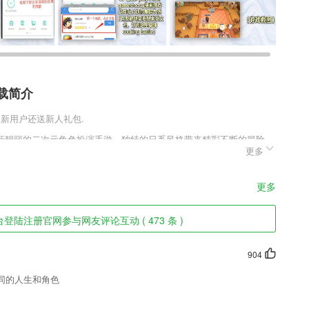
载简介
载,新用户还送新人礼包.
新靓丽的二次元角色扮演手游，独特的日系风格带来精彩不断的冒险，
更多
好友，不断的摸索更有趣的冒险之旅，丰富的剧情设定也为这款游戏加
件特色
更多
操作体验。
陆注册官网参与网友评论互动 ( 473 条 )
，能免费咨询考研疑问；
904
深州的大小事。
同的人生和角色
复习课堂上所学的内容；