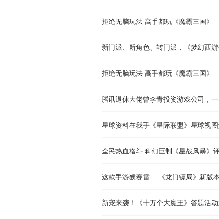
拒绝无脑玩法 高手都玩《魔霸三国》
新门派、新角色、转门派，《梦幻西游
拒绝无脑玩法 高手都玩《魔霸三国》
腾讯退休大佬曾李青投资游戏公司，一
星球资料在我手《星际联盟》星球视图
全民热血格斗 科幻巨制《星战风暴》
这款手游猴赛雷！ 《龙门镖局》新版
新宠来袭！《十万个大魔王》答题活动