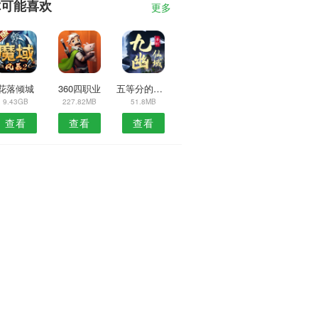
你可能喜欢
更多
花落倾城
360四职业
五等分的新娘
9.43GB
227.82MB
51.8MB
查看
查看
查看