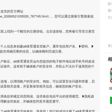
版
要
通首页的官方网址
ml/game_20260521035535_767745.html）。您可以通过搜索引擎搜索或
开
页面上找到一个醒目的注册按钮。点击该按钮，您将被引导至注册页
备案
个人信息来创建a8体育通首页账户。通常包括用户名、❥密码、❥
必提供准确完整的信息，以确保顺利完成注册。
户验证。a8体育通首页会向您提供的电子邮件地址或手机号码发送
验证操作。这有助于确保账户的安全性，并防止不法分子滥用您的个
全选项，以增强账户的安全性。例如，可以设置安全问题和答案，启
示设置相关选项，并妥善保管相关信息，确保您的账户安全。
使用条款和规定供您阅读。这些条款包括平台的使用规范、❥隐私政
并理解这些条款，并确保您同意并愿意遵守。
了a8体育通首页的条款，恭喜您！您已经成功注册了a8体育通首页