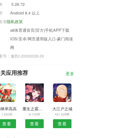
本
5.26.72
求
Android 8.4 以上
发者
隐私政策
a8体育通首页(官方)手机APP下载
IOS/安卓/网页通用版入口-豪门阅读
网
号：豫B2-20030028-29
相关应用推荐
更多
猫咪举高高
重生之霸者无双
大江户之城
1.63GB
8.15GB
451.62MB
查看
查看
查看