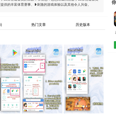
页提供的丰富体育赛事、❥刺激的游戏体验以及其他令人兴奋。
)
热门文章
历史版本