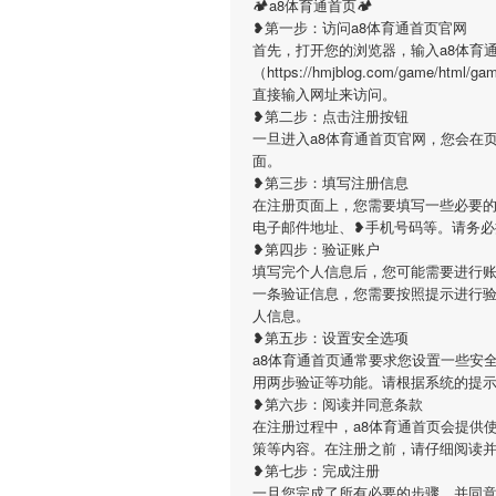
🏕a8体育通首页🏕
❥第一步：访问a8体育通首页官网
首先，打开您的浏览器，输入a8体育
（https://hmjblog.com/game/ht
直接输入网址来访问。
❥第二步：点击注册按钮
一旦进入a8体育通首页官网，您会在
面。
❥第三步：填写注册信息
在注册页面上，您需要填写一些必要的
电子邮件地址、❥手机号码等。请务
❥第四步：验证账户
填写完个人信息后，您可能需要进行账
一条验证信息，您需要按照提示进行
人信息。
❥第五步：设置安全选项
a8体育通首页通常要求您设置一些安
用两步验证等功能。请根据系统的提
❥第六步：阅读并同意条款
在注册过程中，a8体育通首页会提供
策等内容。在注册之前，请仔细阅读
❥第七步：完成注册
一旦您完成了所有必要的步骤，并同意