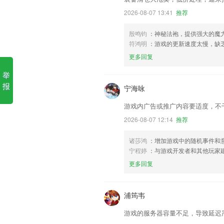
2026-08-07 13:41
推荐
殷鸣钧
：神秘法袍，提供强大的魔
符鸿明
：游戏的更新速度太慢，缺
更多回复
举
报
宁海咏
游戏内广告或推广内容要适度，不
2026-08-07 12:14
推荐
诸莎鸿
：增加游戏中的随机事件和
宁程婷
：与游戏开发者和其他玩家
更多回复
浦筠韦
游戏的服务器容量不足，导致延迟