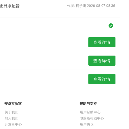
正日系配音
作者: 柯学珊 2026-08-07 08:36
查看详情
查看详情
查看详情
安卓实验室
帮助与支持
关于我们
用户帮助中心
加入我们
电脑版帮助中心
开发者中心
用户协议