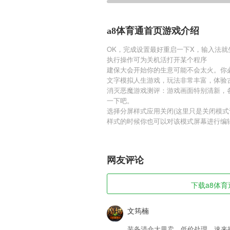
a8体育通首页游戏介绍
OK，完成设置最好重启一下X，输入法就
执行操作可为关机活打开某个程序
建保大会开始你的生意可能不会太火。你
文字模拟人生游戏，玩法非常丰富，体验
消灭恶魔游戏测评：游戏画面特别清新，
一下吧。
选择分屏样式应用关闭(这里只是关闭模
样式的时候你也可以对该模式屏幕进行编
网友评论
下载a8体育通
文筠楠
装备清仓大甩卖，低价处理，速来