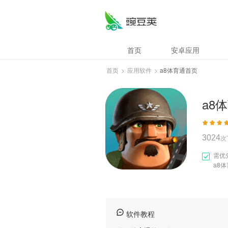
a8体育通首页
首页
安卓应用
首页
>
应用软件
>
a8体育通首页
a8
3024
次
需优
a8
软件教程