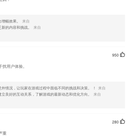
力增幅效果。
来自
乏新的内容和挑战。
来自
950
干扰用户体验。
意外情况，让玩家在游戏过程中面临不同的挑战和决策。 ！
来自
建立良好的互动关系，了解游戏的最新动态和优化方向。
来自
280
严重