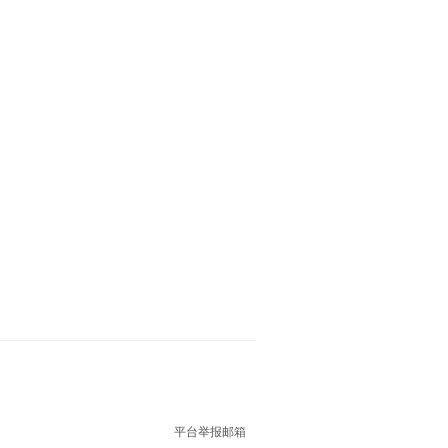
平台举报邮箱