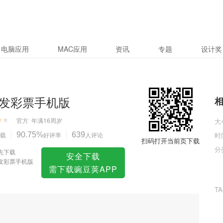
电脑应用
MAC应用
资讯
专题
设计奖
发彩票手机版
官方
年满16周岁
大
载
90.75%
好评率
639
人评论
时
扫码打开当前页下载
分
先下载
安全下载
发彩票手机版
需下载豌豆荚APP
T