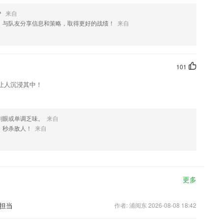
？
来自
，与队友分享信息和策略，取得更好的战绩！
来自
101
让人沉浸其中！
刺眼或单调乏味。
来自
，秒杀敌人！
来自
更多
担当
作者: 浦阅东 2026-08-08 18:42