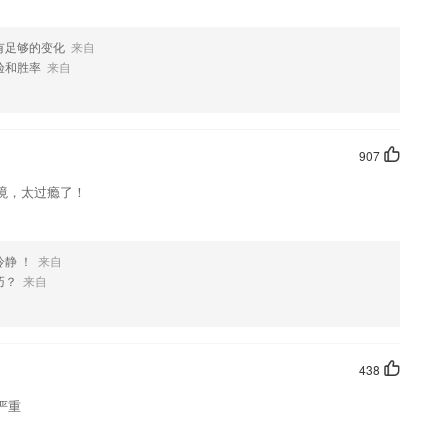
有足够的变化
来自
验和胜率
来自
907
境，太过瘾了！
静 ！
来自
巧？
来自
438
严重