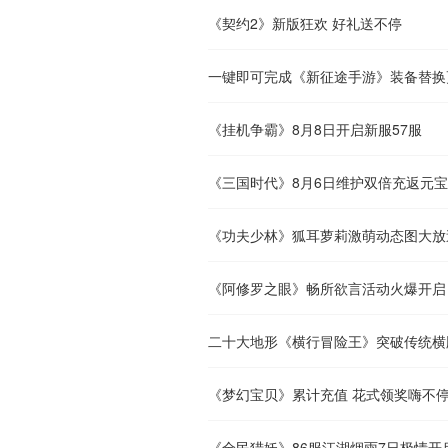
《契约2》新版狂欢 好礼送不停
一键即可完成《新征途手游》装备替换
《挂机争霸》8月8日开启新服57服
《三国时代》8月6日维护双倍充返元
《功夫少林》狐耳萝莉激萌动态图大放
《阿修罗之眼》畅所欲言活动火爆开启
二十大地形《横行冒险王》突破传统横
《梦幻宝贝》累计充值 花式领奖嗨不
《全民猎妖》86服江湖烟雨7日极情开