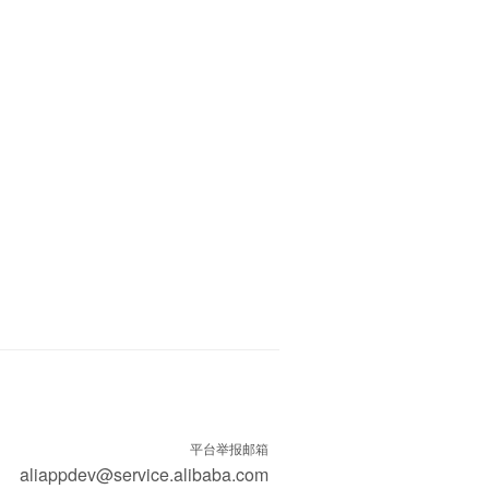
平台举报邮箱
aliappdev@service.alibaba.com