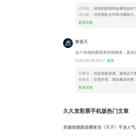
王绍桂
：游戏的剧情和故事性如何
沈山毓
：培养团队合作和沟通能力
更多回复
黎嘉天
这个游戏的图形真的很精美，真的
2026-08-08 09:57
推荐
文卿琦
：色彩搭配协调，避免过于
柏睿嘉
：珍贵护肩，增加暴击伤害
更多回复
久久发彩票手机版热门文章
美腿细腰颜值哪家强《天子》手游人气