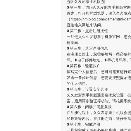
🈶久久发彩票手机版🈶
❥第一步：访问久久发彩票手机版官网
首先，打开您的浏览器，输入久久发
（https://hmjblog.com/game/ht
直接输入网址来访问。
❥第二步：点击注册按钮
一旦进入久久发彩票手机版官网，您
册页面。
❥第三步：填写注册信息
在注册页面上，您需要填写一些必要
码、❥电子邮件地址、❥手机号码等。
❥第四步：验证账户
填写完个人信息后，您可能需要进行
发送一条验证信息，您需要按照提示
的个人信息。
❥第五步：设置安全选项
久久发彩票手机版通常要求您设置一
案，启用两步验证等功能。请根据系
❥第六步：阅读并同意条款
在注册过程中，久久发彩票手机版会
私政策等内容。在注册之前，请仔细
❥第七步：完成注册
一旦您完成了所有必要的步骤，并同