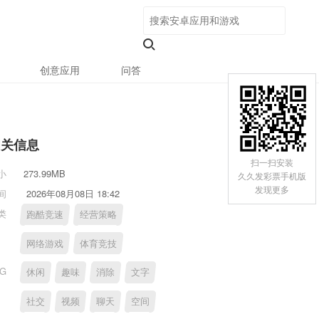
创意应用
问答
相关信息
扫一扫安装
小
273.99MB
久久发彩票手机版
发现更多
间
2026年08月08日 18:42
类
跑酷竞速
经营策略
网络游戏
体育竞技
AG
休闲
趣味
消除
文字
社交
视频
聊天
空间