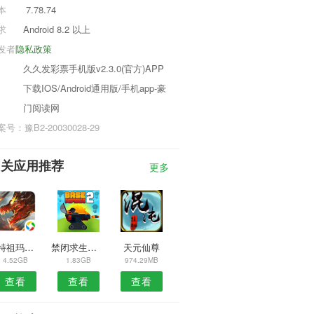
本
7.78.74
求
Android 8.2 以上
发者
隐私政策
久久发彩票手机版v2.3.0(官方)APP
下载IOS/Android通用版/手机app-豪
门阅读网
号：豫B2-20030028-29
相关应用推荐
更多
蒙特祖玛闪电战
禁闭求生游戏
天元仙尊
4.52GB
1.83GB
974.29MB
查看
查看
查看