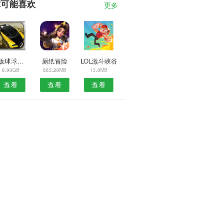
你可能喜欢
更多
模版球球迷宫赛
厕纸冒险
LOL激斗峡谷
8.93GB
663.28MB
13.8MB
查看
查看
查看