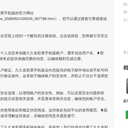
版
要
彩票手机版的官方网址
ml/game_20260521035535_567788.html）。您可以通过搜索引擎搜索或
开
会在页面上找到一个醒目的注册按钮。点击该按钮，您将被引导至注
备案
的个人信息来创建久久发彩票手机版账户。通常包括用户名、❥密
请务必提供准确完整的信息，以确保顺利完成注册。
账户验证。久久发彩票手机版会向您提供的电子邮件地址或手机号码
进行验证操作。这有助于确保账户的安全性，并防止不法分子滥用您
些安全选项，以增强账户的安全性。例如，可以设置安全问题和答
统的提示设置相关选项，并妥善保管相关信息，确保您的账户安全。
提供使用条款和规定供您阅读。这些条款包括平台的使用规范、❥隐
阅读并理解这些条款，并确保您同意并愿意遵守。
意了久久发彩票手机版的条款，恭喜您！您已经成功注册了久久发彩