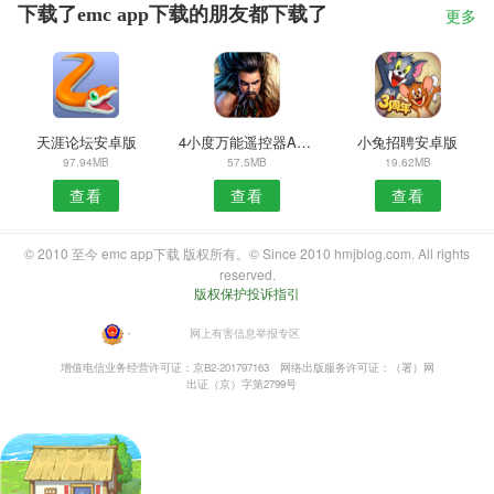
下载了emc app下载的朋友都下载了
更多
天涯论坛安卓版
4小度万能遥控器APP
小兔招聘安卓版
97.94MB
57.5MB
19.62MB
查看
查看
查看
© 2010 至今 emc app下载 版权所有。© Since 2010 hmjblog.com. All rights
reserved.
版权保护投诉指引
・
网上有害信息举报专区
增值电信业务经营许可证：京B2-201797163
网络出版服务许可证：（署）网
出证（京）字第2799号