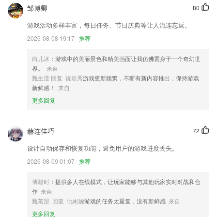
解决部分手机闪退问题。
邹博卿
80
通过搜索来发现更多作者吧
游戏活动多样丰富，每日任务、节日庆典等让人流连忘返。
改名元气
2026-08-08 19:17
推荐
视觉设计优化升级；
向儿冰
：游戏中的美丽景色和精美画面让我仿佛置身于一个奇幻世
上线换背景功能
界。
来自
联系我们
甄生滢 回复 祝岩秀
游戏更新频繁，不断有新内容推出，保持游戏
以上就是emc app下载的介绍，如果您喜欢这款软件，您可以到应用商店
新鲜感！
来自
进行打分评论，说出您的使用经历，以帮助我们更好的对产品进行优化修
更多回复
改。
赫连佳巧
72
设计自动保存和恢复功能，避免用户的游戏进度丢失。
2026-08-09 01:07
推荐
傅毅时
：提供多人在线模式，让玩家能够与其他玩家实时对战和合
作
来自
甄茗罡 回复 仇彬婉
游戏的任务太重复，没有新鲜感
来自
更多回复