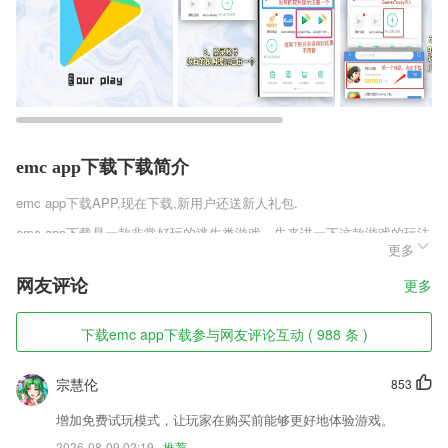
emc app下载下载简介
emc app下载
APP,现在下载,新用户还送新人礼包.
emc app下载是一款非常好玩的逃生类游戏。先来讲一下这款游戏的玩法
更多
设计，在一次旅行之中你被困在了一个海景房中，你将会在这里欣赏到各
种各样的美丽的景色，但是你千万不要别样前的这些景象给迷惑了，各种
网友评论
更多
危险都在向你靠近，想办法逃吧。
emc app下载软件特色
下载emc app下载参与网友评论互动 ( 988 条 )
1,只做恐怖悬疑、推理烧脑的漫画内容。大家的一星保护，从此将由我们
和大家一起来守护！
宗慧伦
853
2,免费查询,提前预订,一键导航位址;
增加免费试玩模式，让玩家在购买前能够更好地体验游戏。
3,倡导安全文明骑行，倡导城市安全用车，共建良好骑行秩序
2026-08-09 02:19
推荐