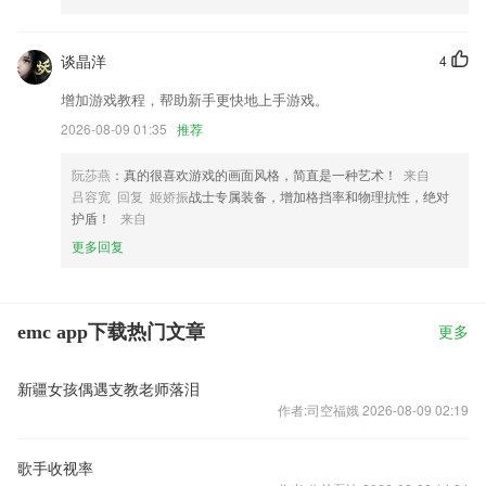
谈晶洋
4
增加游戏教程，帮助新手更快地上手游戏。
2026-08-09 01:35
推荐
阮莎燕
：真的很喜欢游戏的画面风格，简直是一种艺术！
来自
吕容宽 回复 姬娇振
战士专属装备，增加格挡率和物理抗性，绝对
护盾！
来自
更多回复
emc app下载热门文章
更多
新疆女孩偶遇支教老师落泪
作者:司空福娥 2026-08-09 02:19
歌手收视率