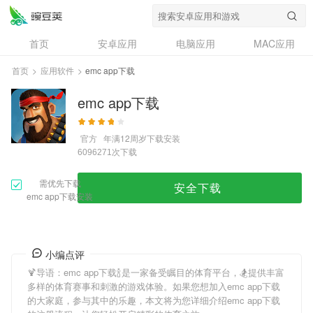
首页
安卓应用
电脑应用
MAC应用
资讯
专题
设计奖
创意应用
首页
>
应用软件
>
emc app下载
问答
emc app下载
官方
年满12周岁
下载安装
次下载
6096271
需优先下载
安全下载
emc app下载安装
小编点评
🍹导语：
emc app下载
🍾是一家备受瞩目的体育平台，🏂提供丰富
多样的体育赛事和刺激的游戏体验。如果您想加入
emc app下载
的大家庭，参与其中的乐趣，本文将为您详细介绍
emc app下载