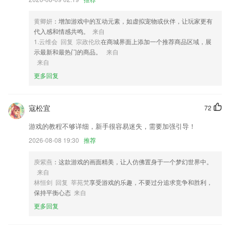
4,操作界面上的功能是很齐全的，提供给大家更多便捷的服务功能
黄卿妍
：增加游戏中的互动元素，如虚拟宠物或伙伴，让玩家更有
5,可先预览欲缩放之系统字体大小
代入感和情感共鸣。
来自
6,网页呼叫
1.云维会 回复 宗政伦欣
在商城界面上添加一个推荐商品区域，展
示最新和最热门的商品。
来自
emc app下载软件优势
来自
1.多种不同的教育方案信息及时的知晓，在线查看不同的教育管理更加的
更多回复
省心。
2.多种不同的教育方案信息及时的知晓，在线查看不同的教育管理更加的
寇松宜
72
省心。
游戏的教程不够详细，新手很容易迷失，需要加强引导！
3.咨询」老师功能；
2026-08-08 19:30
推荐
4.知识容器拥有多个内容模块，包括生活分享、办公技巧、职场提升等模
块。
庾紫燕
：这款游戏的画面精美，让人仿佛置身于一个梦幻世界中。
5.课程按年级分类，根据类型快速找到符合孩子年龄段的课程。
来自
林恒剑 回复 莘苑梵
享受游戏的乐趣，不要过分追求竞争和胜利，
6.春华网校app精选习题，刷题必备。
保持平衡心态
来自
emc app下载更新了什么?
更多回复
更新全景冬奥图标