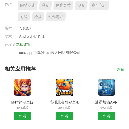
TAG
跑酷竞速
悬疑
体育竞技
沙盒
赛车竞速
对战
枪战
动作游戏
版本
V6.3.7
要求
Android 4.1以上
开发者
隐私政策
emc app下载(中国)官方网站有限公司
相关应用推荐
更多
随时约安卓版
滨州北海网安卓版
油霸加油APP
85.82MB
29.11MB
90.11MB
查看
查看
查看