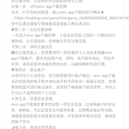
的注册流程，让您轻松开启精彩的体育之旅。
🌻第一步：访问emc app下载官网
首先，打开您的浏览器，输入
emc app下载
的官方网址🍵
（https://hmjblog.com/game/html/game_20260520035535_9560742.
您可以通过搜索引擎搜索或直接输入网址来访问。
⛽️第二步：点击注册按钮
一旦进入
emc app下载
官网，👦您会在页面上找到一个醒目的注
册按钮。点击该按钮，您将被引导至注册页面。
👵第三步：填写注册信息
🏦在注册页面上，您需要填写一些必要的个人信息来创建
emc
app下载
账户。通常包括用户名、密码、电子邮件地址、手机号
码等。请务必提供准确完整的信息，以确保顺利完成注册。
🕷第四步：验证账户
🥧填写完个人信息后，您可能需要进行账户验证。
emc app下载
会向您提供的电子邮件地址或手机号码发送一条验证信息，您需
要按照提示进行验证操作。这有助于确保账户的安全性，并防止
不法分子滥用您的个人信息。
📱第五步：设置安全选项
emc app下载
通常要求您设置一些安全选项，以增强账户的安全
性。💿例如，可以设置安全问题和答案，启用两步验证等功能。
请根据系统的提示设置相关选项，并妥善保管相关信息，确保您
的账户安全。
🦂第六步：阅读并同意条款