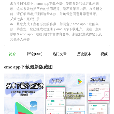
🍝在注册过程中，
emc app下载
会提供使用条款和规定供您阅
读。这些条款包括平台的使用规范、隐私政策等内容。在注册之
前，请仔细阅读并理解这些条款，并确保您同意并愿意遵守。
🗾第七步：完成注册
🥪一旦您完成了所有必要的步骤，并同意了
emc app下载
的条
款，恭喜您！您已经成功注册了emc app下载账户。现在，您可
以畅享
emc app下载
提供的丰富体育赛事、刺激的游戏体验以及
其他令人兴奋
简介
评论(692)
热门文章
历史版本
视频
emc app下载最新版截图