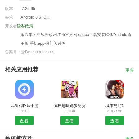
版本
7.25.95
要求
Android 8.6 以上
开发者
隐私政策
永兴集团在线登录v4.7.4(官方网站)app下载安装IOS/Android通
用版/手机app-豪门阅读网
备案号：豫B2-20030028-29
相关应用推荐
更多
风暴召唤师手游
疯狂趣味跑步竞赛
城市岛屿3
3.15GB
7.82GB
818.21MB
查看
查看
查看
你可能喜欢