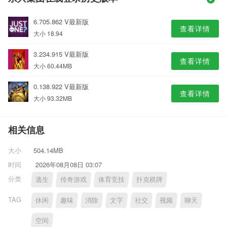
6.705.862 V最新版
查看详情
大小 18.94
3.234.915 V最新版
查看详情
大小 60.44MB
0.138.922 V最新版
查看详情
大小 93.32MB
相关信息
大小
504.14MB
时间
2026年08月08日 03:07
分类
逃生
传奇游戏
体育竞技
扑克棋牌
TAG
休闲
趣味
消除
文字
社交
视频
聊天
空间