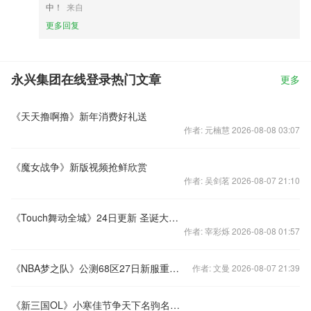
中！
来自
更多回复
永兴集团在线登录热门文章
更多
《天天撸啊撸》新年消费好礼送
作者: 元楠慧 2026-08-08 03:07
《魔女战争》新版视频抢鲜欣赏
作者: 吴剑茗 2026-08-07 21:10
《Touch舞动全城》24日更新 圣诞大趴开场
作者: 宰彩烁 2026-08-08 01:57
《NBA梦之队》公测68区27日新服重磅开启
作者: 文曼 2026-08-07 21:39
《新三国OL》小寒佳节争天下名驹名将等你拿