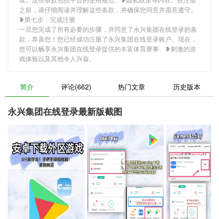
之前，请仔细阅读并理解这些条款，并确保您同意并愿意遵守。
❥第七步：完成注册
一旦您完成了所有必要的步骤，并同意了永兴集团在线登录的条
款，恭喜您！您已经成功注册了永兴集团在线登录账户。现在，
您可以畅享永兴集团在线登录提供的丰富体育赛事、❥刺激的游
戏体验以及其他令人兴奋。
简介
评论(662)
热门文章
历史版本
永兴集团在线登录最新版截图