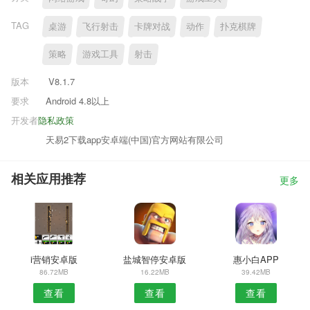
TAG
桌游
飞行射击
卡牌对战
动作
扑克棋牌
策略
游戏工具
射击
版本
V8.1.7
要求
Android 4.8以上
开发者
隐私政策
天易2下载app安卓端(中国)官方网站有限公司
相关应用推荐
更多
i营销安卓版
盐城智停安卓版
惠小白APP
86.72MB
16.22MB
39.42MB
查看
查看
查看