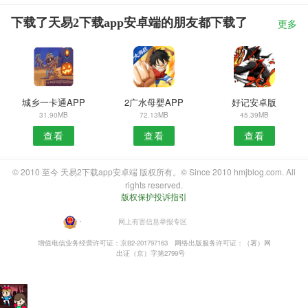
下载了天易2下载app安卓端的朋友都下载了
更多
城乡一卡通APP
2广水母婴APP
好记安卓版
31.90MB
72.13MB
45.39MB
查看
查看
查看
© 2010 至今 天易2下载app安卓端 版权所有。© Since 2010 hmjblog.com. All
rights reserved.
版权保护投诉指引
・
网上有害信息举报专区
增值电信业务经营许可证：京B2-201797163
网络出版服务许可证：（署）网
出证（京）字第2799号