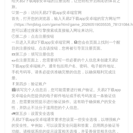
绍
天易2下载app安卓端
的注册流程，让您轻松开启精彩的体育之
旅。
🦷第一步：访问天易2下载app安卓端官网
首先，打开您的浏览器，输入
天易2下载app安卓端
的官方网址🌁
（https://hmjblog.com/game/html/game_20260519035535_78131084
您可以通过搜索引擎搜索或直接输入网址来访问。
🕘第二步：点击注册按钮
一旦进入
天易2下载app安卓端
官网，🏦您会在页面上找到一个醒
目的注册按钮。点击该按钮，您将被引导至注册页面。
📼第三步：填写注册信息
🌯在注册页面上，您需要填写一些必要的个人信息来创建
天易2
下载app安卓端
账户。通常包括用户名、密码、电子邮件地址、
手机号码等。请务必提供准确完整的信息，以确保顺利完成注
册。
🥬第四步：验证账户
🏙填写完个人信息后，您可能需要进行账户验证。
天易2下载app
安卓端
会向您提供的电子邮件地址或手机号码发送一条验证信
息，您需要按照提示进行验证操作。这有助于确保账户的安全
性，并防止不法分子滥用您的个人信息。
🚛第五步：设置安全选项
天易2下载app安卓端
通常要求您设置一些安全选项，以增强账户
的安全性。🌹例如，可以设置安全问题和答案，启用两步验证等
功能。请根据系统的提示设置相关选项，并妥善保管相关信息，