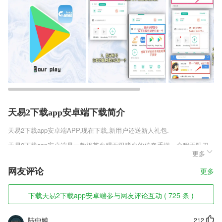
天易2下载app安卓端下载简介
天易2下载app安卓端
APP,现在下载,新用户还送新人礼包.
天易2下载app安卓端是一款极其血腥无限嗜血的传奇手游。全程无限刀
更多
刀刀切割，精彩暴击超高输出，超强战斗精彩呈现，让玩家们全程感受精
彩的战斗。单职业版本精彩至极，无需考虑其他的事情，只要尽情的输
网友评论
更多
出、尽情战斗，享受热血激情。
天易2下载app安卓端软件特色
下载天易2下载app安卓端参与网友评论互动 ( 725 条 )
1,提供在线办公功能
陆中毓
212