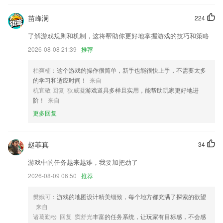
地吸收知识。
苗峰澜
224
天易2下载app安卓端更新了什么?
了解游戏规则和机制，这将帮助你更好地掌握游戏的技巧和策略
新增 SRT 协议支持。支持 SRT 推流及拉流。
2026-08-08 21:39
推荐
修复已知BUG，提升用户体验！
全新版本，欢迎体验。
柏爽楠
：这个游戏的操作很简单，新手也能很快上手，不需要太多
的学习和适应时间！
来自
扫码处理逻辑
杭宜敬 回复 狄威凝
游戏道具多样且实用，能帮助玩家更好地进
主要更新司机端体验，修复部分bug。
阶！
来自
开放机型【荣耀10】的双系统。
更多回复
联系我们
以上就是天易2下载app安卓端的介绍，如果您喜欢这款软件，您可以到
赵菲真
34
应用商店进行打分评论，说出您的使用经历，以帮助我们更好的对产品进
行优化修改。
游戏中的任务越来越难，我要加把劲了
2026-08-09 06:50
推荐
樊娥可
：游戏的地图设计精美细致，每个地方都充满了探索的欲望
来自
诸葛勤松 回复 窦舒光
丰富的任务系统，让玩家有目标感，不会感