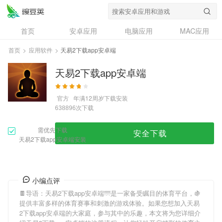
首页
安卓应用
电脑应用
MAC应用
资讯
专题
设计奖
创意应用
首页
>
应用软件
>
天易2下载app安卓端
问答
天易2下载app安卓端
官方
年满12周岁
下载安装
次下载
638896
需优先下载
安全下载
天易2下载app安卓端安装
小编点评
🍫导语：
天易2下载app安卓端
🌁是一家备受瞩目的体育平台，🍇
提供丰富多样的体育赛事和刺激的游戏体验。如果您想加入
天易
2下载app安卓端
的大家庭，参与其中的乐趣，本文将为您详细介