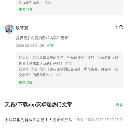
到无聊和迷失！
来自
更多回复
耿寒震
5
提供更多免费的游戏内容和更新
2026-08-08 21:29
推荐
嵇欢翰
：寻找天赋异禀的徒弟，为你传授战斗技巧，助你称霸游戏
世界！快来加入我的行列吧！
来自
昌胜燕 回复 嵇钧琼
参与游戏的社交活动，举办宴会、舞会等，结
交游戏中的贵族朋友！
来自
更多回复
天易2下载app安卓端热门文章
更多
土耳其拟为解散库尔德工人党正式立法
作者:卢厚咏 2026-08-09 07:54