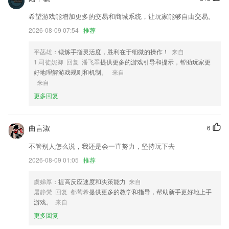
2,拥有课后习题，可以直接在线上完成，复习课堂上所学的内容；
3,宝宝学完数字后，是否能认识它呢，让这个小游戏带领宝宝认识数字
希望游戏能增加更多的交易和商城系统，让玩家能够自由交易。
吧。
2026-08-09 07:54
推荐
4,医生可以根据自己的专长和兴趣，加入医生团队。在这里有三甲医院的
顶级专家与您一起分享和病历档案，探讨学术经验，还能和专家一起参加
平菡雄
：锻炼手指灵活度，胜利在于细微的操作！
来自
团队会诊。
1.司徒妮卿 回复 潘飞翠
提供更多的游戏引导和提示，帮助玩家更
好地理解游戏规则和机制。
来自
5,课程购买功能，服务贴心。
来自
6,识别历史
更多回复
天易2下载app安卓端软件优势
1.在线课程资源可离线缓存，多门课程可同时缓存。
曲言淑
6
2.多种教学模式能够让孩子在学习的时候产生更多兴趣，爱上弹钢琴。
不管别人怎么说，我还是会一直努力，坚持玩下去
3.1200+ 学习内容配套习题，点亮你忽略的知识要点。更有解答思路开放
2026-08-09 01:05
推荐
的编程题，推动你动手、思考和讨论。
虞娣厚
：提高反应速度和决策能力
来自
4.在做题的过程中，如果遇到一些难题，可以直接将它拍照在软件中去查
屠静梵 回复 都莺希
提供更多的教学和指导，帮助新手更好地上手
看答案。
游戏。
来自
5.对考题进行了清晰的分类，助力2265用户从基础交通知识开始学习；
更多回复
6.它是结合“编程+数理”的教育产品，培养孩子逻辑思维，帮助儿童更好