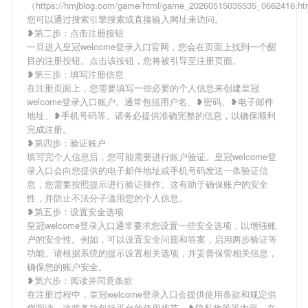
（https://hmjblog.com/game/html/game_20260515035535_0662416.
您可以通过搜索引擎搜索或直接输入网址来访问。
❥第二步：点击注册按钮
一旦进入皇冠welcome登录入口官网，您会在页面上找到一个醒
目的注册按钮。点击该按钮，您将被引导至注册页面。
❥第三步：填写注册信息
在注册页面上，您需要填写一些必要的个人信息来创建皇冠
welcome登录入口账户。通常包括用户名、❥密码、❥电子邮件
地址、❥手机号码等。请务必提供准确完整的信息，以确保顺利
完成注册。
❥第四步：验证账户
填写完个人信息后，您可能需要进行账户验证。皇冠welcome登
录入口会向您提供的电子邮件地址或手机号码发送一条验证信
息，您需要按照提示进行验证操作。这有助于确保账户的安全
性，并防止不法分子滥用您的个人信息。
❥第五步：设置安全选项
皇冠welcome登录入口通常要求您设置一些安全选项，以增强账
户的安全性。例如，可以设置安全问题和答案，启用两步验证等
功能。请根据系统的提示设置相关选项，并妥善保管相关信息，
确保您的账户安全。
❥第六步：阅读并同意条款
在注册过程中，皇冠welcome登录入口会提供使用条款和规定供
您阅读。这些条款包括平台的使用规范、❥隐私政策等内容。在