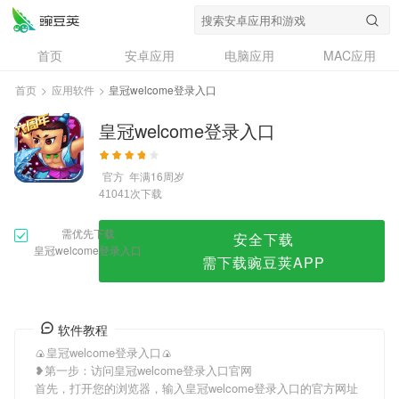
皇冠welcome登录入口
首页
安卓应用
电脑应用
MAC应用
资讯
专题
设计奖
创意应用
首页
>
应用软件
>
皇冠welcome登录入口
问答
皇冠welcome登录入口
官方
年满16周岁
次下载
41041
需优先下载
安全下载
皇冠welcome登录入口
需下载豌豆荚APP
软件教程
🍙皇冠welcome登录入口🍙
❥第一步：访问皇冠welcome登录入口官网
首先，打开您的浏览器，输入皇冠welcome登录入口的官方网址