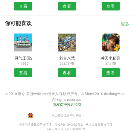
查看
查看
查看
你可能喜欢
更多
灵气王国2
剑合八荒
冲天小精灵
4.15GB
563.78MB
37.1MB
查看
查看
查看
© 2010 至今 皇冠welcome登录入口 版权所有。© Since 2010 daxiongtv.com .
All rights reserved.
版权保护投诉指引
・
网上有害信息举报专区
增值电信业务经营许可证：京ICP备19043480号-2
网络出版服务许可证：
（署）网出证（京）字第827号