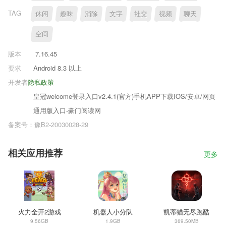
TAG
休闲
趣味
消除
文字
社交
视频
聊天
空间
版本
7.16.45
要求
Android 8.3 以上
开发者
隐私政策
皇冠welcome登录入口v2.4.1(官方)手机APP下载IOS/安卓/网页
通用版入口-豪门阅读网
备案号：豫B2-20030028-29
相关应用推荐
更多
火力全开2游戏
机器人小分队
凯蒂猫无尽跑酷
9.56GB
1.9GB
369.50MB