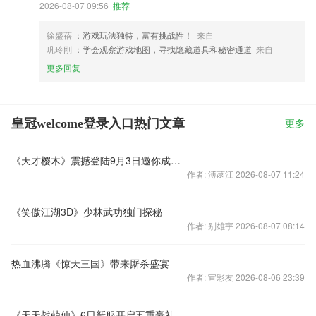
2026-08-07 09:56
推荐
徐盛蓓
：游戏玩法独特，富有挑战性！
来自
巩玲刚
：学会观察游戏地图，寻找隐藏道具和秘密通道
来自
更多回复
皇冠welcome登录入口热门文章
更多
《天才樱木》震撼登陆9月3日邀你成为灌篮高手
作者: 溥菡江 2026-08-07 11:24
《笑傲江湖3D》少林武功独门探秘
作者: 别雄宇 2026-08-07 08:14
热血沸腾《惊天三国》带来厮杀盛宴
作者: 宣彩友 2026-08-06 23:39
《天天战萌仙》6日新服开启五重豪礼来玩即送