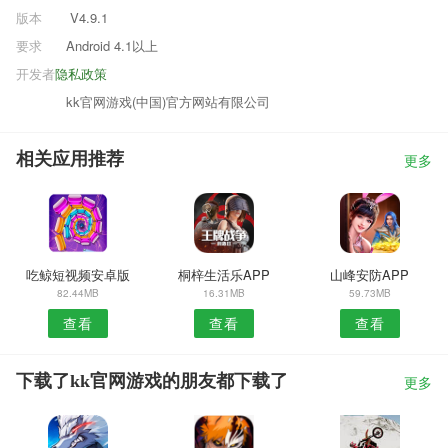
版本
V4.9.1
要求
Android 4.1以上
开发者
隐私政策
kk官网游戏(中国)官方网站有限公司
相关应用推荐
更多
吃鲸短视频安卓版
桐梓生活乐APP
山峰安防APP
82.44MB
16.31MB
59.73MB
查看
查看
查看
下载了kk官网游戏的朋友都下载了
更多