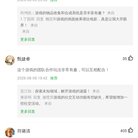
式发音。
4,【双向语音通话】
尚鸿悦
：游戏的物品收集和合成系统是否丰富有趣？
来自
1.丁固荷 回复 阙宏和
游戏的画面效果堪比电影，真是让我大开眼
5,领现金，你作图我给钱：
界！
来自
6,（移动学习系统）全新学习系统，带给你超便捷移动化课程体验！
来自
更多回复
kk官网游戏软件优势
1.极具特色的国学绘本，大量优质的国内外绘本精选
甄婕睿
35
2.课后补习的你们，快用作业帮直播课！
这个游戏的团队合作玩法非常有趣，可以互相配合！
3.建立有家庭跟踪、孩子素质考核、家庭终身服务体系；参天大树提供免
费阅读书屋，“素质+学习”成长托管，让家长与孩子共同成长！
2026-08-06 19:42
推荐
4.：作业帮手，好比雪中送炭。问他作业的学习题库涵盖小学到高中每科
贡江怡
：探索未知领域，解开游戏的谜题！
来自
目90%课后习题，作业答案搜索即得;
雍容明 回复 施璧庆
游戏的社交互动功能有些缺失，希望能增加一
5.查看教材全解资料，发现更多简便的解题方式。
些社交活动。
来自
6.权威的原创内容,临床助手的信息资源以疾病知识、检查知识、药品知
更多回复
识、症状知识与医技操作为核心,由全国三级以上医院、科研院的数万名
医学专家共同倾力打造
符璐清
405
kk官网游戏更新了什么?