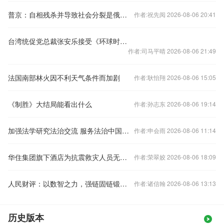
普京：自相残杀并导致社会分裂是俄罗斯的敌人想要的结果
作者:祝先阅 2026-08-06 20:41
台湾统促党总裁张安乐接受《环球时报》采访：“要解散，先解散民进党”
作者:司马平晴 2026-08-06 21:49
法国南部林火因不利天气条件而加剧
作者:耿怡翔 2026-08-06 15:05
《制胜》大结局能看出什么
作者:孙志东 2026-08-06 19:14
加强法学研究法治交流 服务法治中国建设
作者:申会雨 2026-08-06 11:14
华住集团旗下酒店为抗震救灾人员无偿提供住宿服务
作者:荣翠姣 2026-08-06 18:09
人民财评：以数智之力，强链固链锻造竞争力和韧性
作者:诸信翰 2026-08-06 13:13
历史版本