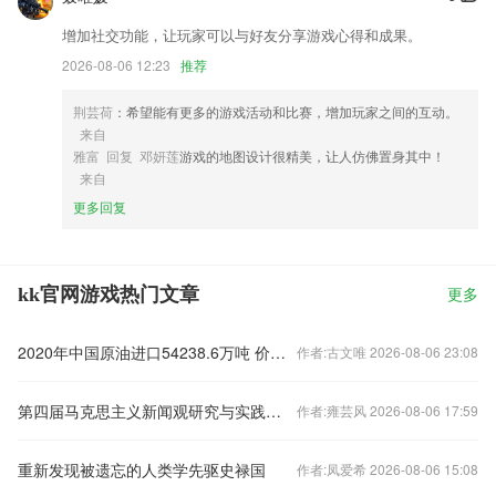
增加社交功能，让玩家可以与好友分享游戏心得和成果。
2026-08-06 12:23
推荐
荆芸荷
：希望能有更多的游戏活动和比赛，增加玩家之间的互动。
来自
雅富 回复 邓妍莲
游戏的地图设计很精美，让人仿佛置身其中！
来自
更多回复
kk官网游戏热门文章
更多
2020年中国原油进口54238.6万吨 价格震荡修复
作者:古文唯 2026-08-06 23:08
第四届马克思主义新闻观研究与实践高端论坛举办
作者:雍芸风 2026-08-06 17:59
重新发现被遗忘的人类学先驱史禄国
作者:凤爱希 2026-08-06 15:08