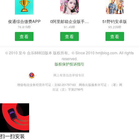
俊通综合缴费APP
0阿里邮箱企业版手机版
51野钓安卓版
76.81MB
91.4MB
95.23MB
查看
查看
查看
© 2010 至今 合乐888旧版本 版权所有。© Since 2010 hmjblog.com. All rights
reserved.
版权保护投诉指引
・
网上有害信息举报专区
增值电信业务经营许可证：京B2-201797163
网络出版服务许可证：（署）网
出证（京）字第2799号
扫一扫安装