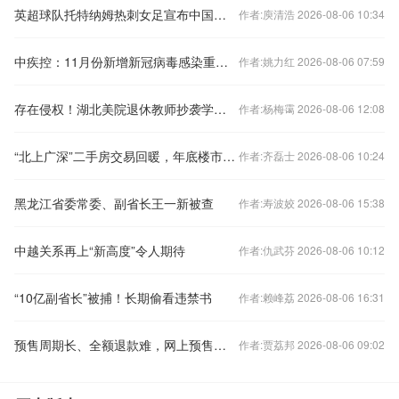
英超球队托特纳姆热刺女足宣布中国球员王霜加盟
作者:庾清浩 2026-08-06 10:34
中疾控：11月份新增新冠病毒感染重症病例135例
作者:姚力红 2026-08-06 07:59
存在侵权！湖北美院退休教师抄袭学生作品被判赔偿10万元
作者:杨梅霭 2026-08-06 12:08
“北上广深”二手房交易回暖，年底楼市怎样看？
作者:齐磊士 2026-08-06 10:24
黑龙江省委常委、副省长王一新被查
作者:寿波姣 2026-08-06 15:38
中越关系再上“新高度”令人期待
作者:仇武芬 2026-08-06 10:12
“10亿副省长”被捕！长期偷看违禁书
作者:赖峰荔 2026-08-06 16:31
预售周期长、全额退款难，网上预售票套路埋得深
作者:贾荔邦 2026-08-06 09:02