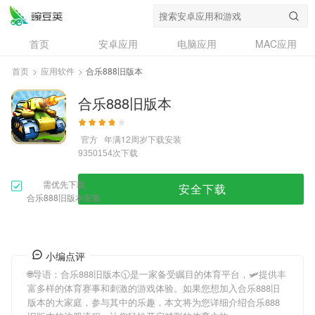
首页
安卓应用
电脑应用
MAC应用
资讯
专题
设计奖
创意应用
首页
>
应用软件
>
合乐888旧版本
问答
合乐888旧版本
官方
年满12周岁
下载安装
次下载
9350154
需优先下载
安全下载
合乐888旧版本安装
小编点评
🌐导语：
合乐888旧版本
🕥是一家备受瞩目的体育平台，🛩提供丰
富多样的体育赛事和刺激的游戏体验。如果您想加入
合乐888旧
版本
的大家庭，参与其中的乐趣，本文将为您详细介绍
合乐888