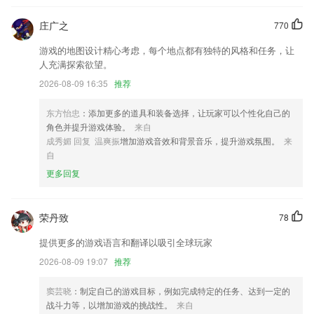
的；
庄广之
770
抚顺麻将免费下载安装更新了什么?
游戏的地图设计精心考虑，每个地点都有独特的风格和任务，让
修复部分部分点击问题
人充满探索欲望。
APP首页优化;
2026-08-09 16:35
推荐
js添加发送邮件方法
东方怡忠
：添加更多的道具和装备选择，让玩家可以个性化自己的
【美团餐饮系统 管家APP】
角色并提升游戏体验。
来自
标签打印界面调整，添加边框和极速编辑
成秀媚 回复 温爽振
增加游戏音效和背景音乐，提升游戏氛围。
来
自
问答板块增加厂端工程师，回答更专业；
更多回复
联系我们
以上就是抚顺麻将免费下载安装的介绍，如果您喜欢这款软件，您可以到
应用商店进行打分评论，说出您的使用经历，以帮助我们更好的对产品进
荣丹致
78
行优化修改。
提供更多的游戏语言和翻译以吸引全球玩家
2026-08-09 19:07
推荐
窦芸晓
：制定自己的游戏目标，例如完成特定的任务、达到一定的
战斗力等，以增加游戏的挑战性。
来自