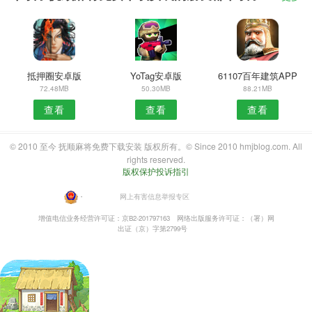
抵押圈安卓版
YoTag安卓版
61107百年建筑APP
72.48MB
50.30MB
88.21MB
查看
查看
查看
© 2010 至今 抚顺麻将免费下载安装 版权所有。© Since 2010 hmjblog.com. All
rights reserved.
版权保护投诉指引
・
网上有害信息举报专区
增值电信业务经营许可证：京B2-201797163
网络出版服务许可证：（署）网
出证（京）字第2799号