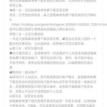
细介绍
抚顺麻将免费下载安装
的注册流程，让您轻松开启精彩的
体育之旅。
👁第一步：访问抚顺麻将免费下载安装官网
首先，打开您的浏览器，输入
抚顺麻将免费下载安装
的官方网址
⛵️
（https://hmjblog.com/game/html/game_20260511035535_723310.h
您可以通过搜索引擎搜索或直接输入网址来访问。
🥡第二步：点击注册按钮
一旦进入
抚顺麻将免费下载安装
官网，📽您会在页面上找到一个
醒目的注册按钮。点击该按钮，您将被引导至注册页面。
⛪第三步：填写注册信息
🌑在注册页面上，您需要填写一些必要的个人信息来创建
抚顺麻
将免费下载安装
账户。通常包括用户名、密码、电子邮件地址、
手机号码等。请务必提供准确完整的信息，以确保顺利完成注
册。
🗃第四步：验证账户
🛵填写完个人信息后，您可能需要进行账户验证。
抚顺麻将免费
下载安装
会向您提供的电子邮件地址或手机号码发送一条验证信
息，您需要按照提示进行验证操作。这有助于确保账户的安全
性，并防止不法分子滥用您的个人信息。
☕第五步：设置安全选项
抚顺麻将免费下载安装
通常要求您设置一些安全选项，以增强账
户的安全性。🖱例如，可以设置安全问题和答案，启用两步验证