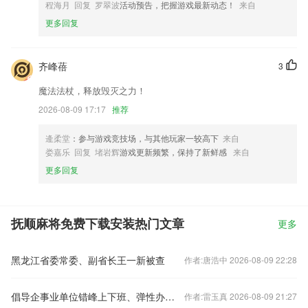
程海月 回复 罗翠波
活动预告，把握游戏最新动态！
来自
更多回复
齐峰蓓
3
魔法法杖，释放毁灭之力！
2026-08-09 17:17
推荐
逄柔堂
：参与游戏竞技场，与其他玩家一较高下
来自
娄嘉乐 回复 堵岩辉
游戏更新频繁，保持了新鲜感
来自
更多回复
抚顺麻将免费下载安装热门文章
更多
黑龙江省委常委、副省长王一新被查
作者:唐浩中 2026-08-09 22:28
倡导企事业单位错峰上下班、弹性办公！北京发布七条响应措施
作者:雷玉真 2026-08-09 21:27