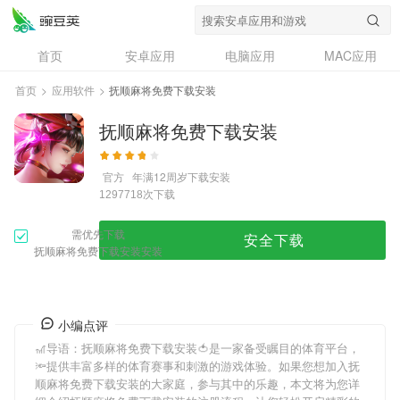
首页
安卓应用
电脑应用
MAC应用
资讯
专题
设计奖
创意应用
首页
>
应用软件
>
抚顺麻将免费下载安装
问答
抚顺麻将免费下载安装
官方
年满12周岁
下载安装
次下载
1297718
需优先下载
安全下载
抚顺麻将免费下载安装安装
小编点评
🎢导语：
抚顺麻将免费下载安装
🍅是一家备受瞩目的体育平台，
🔦提供丰富多样的体育赛事和刺激的游戏体验。如果您想加入
抚
顺麻将免费下载安装
的大家庭，参与其中的乐趣，本文将为您详