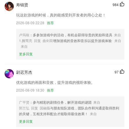
寿锦贤
984
2,为管理经营提供了一种新的有效的经营管理模式
3,【具体型号】报价参数更准确
玩这款游戏的时候，真的能感受到开发者的用心之处！
2026-08-09 22:28
推荐
4,每次记账，你会知道你今天、这周、这个月还剩多少预算可以支出。
5,【故事拼图】
卢筠咏
：多参加游戏中的活动，有机会获得珍贵的奖励和道具
来自
6,对于维权以及数字化信息管理方面都是很有帮助的
1.阙莺亮 回复 曲剑荷
增加游戏的音效和音乐以提升游戏体验
来自
来自
抚顺麻将免费下载安装软件优势
更多回复
1.已支持16年级数学口算题、竖式题、混合运算、解方程式、脱式等多题
型批改，口算拍一下，一秒全改好。
尉迟芳杰
97
2.儿童轻松学英语，英语启蒙，英文摇篮曲，经典欧美童谣，美食英文
歌，经典英文儿歌，英文儿歌，英语儿歌随身听
优化游戏的画面和音效，提升游戏的视听体验。
3.★重点难点查缺补漏，注重理解应用，掌握学习好方法
2026-08-09 18:30
推荐
4.体裁丰富 形式多样：儿歌，绘本，诗词，插画故事，动画，小说，话
广平贤
：参与精彩的剧情任务，解开游戏的谜团
来自
剧等形式呈现，听歌曲，练听力；记诗词，学英语；相比传统的阅读方
郭兰弘 回复 国融薇
与朋友组队游戏，团队合作和沟通是取得胜利
式，会更轻松有趣，让学习变成美妙的享受；
的关键，互相支持和配合才能取得最佳效果！
来自
5.针对个体因材施教
更多回复
6.每一个学习的资料和工具都是可以免费的使用的，为学生精心的准备