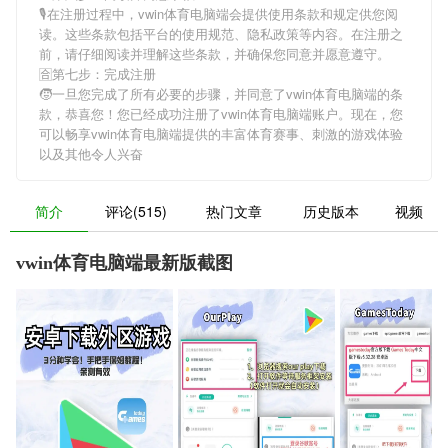
🎙在注册过程中，
vwin体育电脑端
会提供使用条款和规定供您阅
读。这些条款包括平台的使用规范、隐私政策等内容。在注册之
前，请仔细阅读并理解这些条款，并确保您同意并愿意遵守。
🈴第七步：完成注册
🧒一旦您完成了所有必要的步骤，并同意了
vwin体育电脑端
的条
款，恭喜您！您已经成功注册了vwin体育电脑端账户。现在，您
可以畅享
vwin体育电脑端
提供的丰富体育赛事、刺激的游戏体验
以及其他令人兴奋
简介
评论(515)
热门文章
历史版本
视频
vwin体育电脑端最新版截图