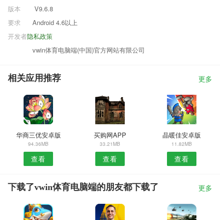
版本
V9.6.8
要求
Android 4.6以上
开发者
隐私政策
vwin体育电脑端(中国)官方网站有限公司
相关应用推荐
更多
华商三优安卓版
买购网APP
晶暖佳安卓版
94.36MB
33.21MB
11.82MB
查看
查看
查看
下载了vwin体育电脑端的朋友都下载了
更多