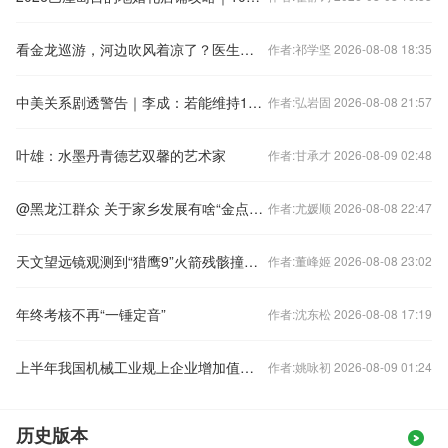
看金龙巡游，河边吹风着凉了？医生：夏天的“风寒感冒”更折磨人，第一杯水千万别喝错！
作者:祁学坚 2026-08-08 18:35
中美关系剧透警告｜李成：若能维持10年和平，中美关系会有崭新面貌
作者:弘岩固 2026-08-08 21:57
叶雄：水墨丹青德艺双馨的艺术家
作者:甘承才 2026-08-09 02:48
@黑龙江群众 关于家乡发展有啥“金点子”？来和省委书记说说
作者:尤媛顺 2026-08-08 22:47
天文望远镜观测到“猎鹰9”火箭残骸撞击月球迹象
作者:董峰姬 2026-08-08 23:02
年终考核不再“一锤定音”
作者:沈东松 2026-08-08 17:19
上半年我国机械工业规上企业增加值同比增长6.4%
作者:姚咏初 2026-08-09 01:24
历史版本