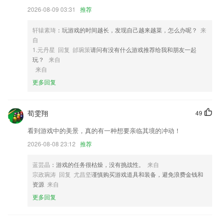
3,给更多的党员打造的，他们可以在线上共同讨论，一起学习，共同监
2026-08-09 03:31
推荐
督，形成强大的正面教育。
4,可以给有需要的2265用户带来很多专业知识，只需要在线学习，操作仍
轩辕素琦
：玩游戏的时间越长，发现自己越来越菜，怎么办呢？
来
然非常简单。
自
1.元丹星 回复 邰琬策
请问有没有什么游戏推荐给我和朋友一起
5,甘肃省人民医院是兰州大学人民临床医学院、甘肃中医药大学附属人民
玩？
来自
医院、甘肃中医药大学临床医学研究生联合培养基地，也是宁夏医科大学
来自
的教学医院，还承担了甘肃医学院、张掖医专等院校的教学任务。在科研
更多回复
方面，近年来医院取得了长足的进步，获国家自然科学基金32项，先后
获中华医学科技奖、甘肃省科技进步一等奖等多项科研奖励。
6,查看对应商务信息，以及资产状态都会第一时间推荐给你。
荀雯翔
49
vwin体育电脑端软件优势
看到游戏中的美景，真的有一种想要亲临其境的冲动！
1.查看教材全解资料，发现更多简便的解题方式。
2026-08-08 23:12
推荐
2.● 支持键盘震动模式
蓝芸晶
：游戏的任务很枯燥，没有挑战性。
来自
3.我要当老师教师？ 我爱教师，一起考教师
宗政琬涛 回复 尤昌坚
谨慎购买游戏道具和装备，避免浪费金钱和
资源
来自
4.校内公告，校园最新消息通知，在家也不会错过重要通知；
更多回复
5.·精心编排字帖集：海量字帖集，经典内容，专业排版，回馈用户
6.大数据整理广大网友易错题，同时根据个人做题记录，智能定制个人易