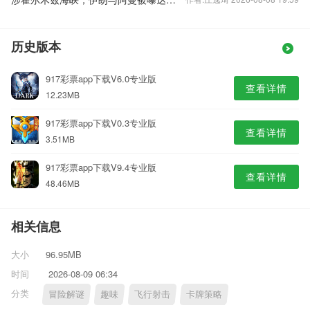
历史版本
917彩票app下载V6.0专业版
查看详情
12.23MB
917彩票app下载V0.3专业版
查看详情
3.51MB
917彩票app下载V9.4专业版
查看详情
48.46MB
相关信息
大小
96.95MB
时间
2026-08-09 06:34
分类
冒险解谜
趣味
飞行射击
卡牌策略