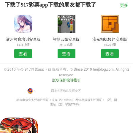
下载了917彩票app下载的朋友都下载了
更多
滨州教育培训安卓版
智慧云阳安卓版
流光相机预约安卓版
68.31MB
91.78MB
15.33MB
查看
查看
查看
© 2010 至今 917彩票app下载 版权所有。© Since 2010 hmjblog.com. All rights
reserved.
版权保护投诉指引
・
网上有害信息举报专区
增值电信业务经营许可证：京B2-201797163
网络出版服务许可证：（署）网
出证（京）字第2799号