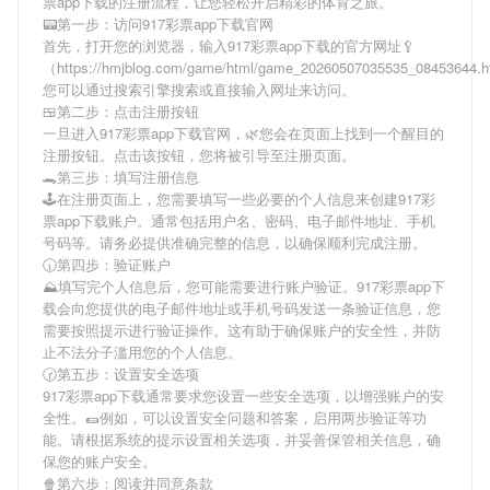
票app下载
的注册流程，让您轻松开启精彩的体育之旅。
📟第一步：访问917彩票app下载官网
首先，打开您的浏览器，输入
917彩票app下载
的官方网址🥄
（https://hmjblog.com/game/html/game_20260507035535_08453644
您可以通过搜索引擎搜索或直接输入网址来访问。
🍱第二步：点击注册按钮
一旦进入
917彩票app下载
官网，🌿您会在页面上找到一个醒目的
注册按钮。点击该按钮，您将被引导至注册页面。
🐊第三步：填写注册信息
🕹在注册页面上，您需要填写一些必要的个人信息来创建
917彩
票app下载
账户。通常包括用户名、密码、电子邮件地址、手机
号码等。请务必提供准确完整的信息，以确保顺利完成注册。
🕡第四步：验证账户
⛰填写完个人信息后，您可能需要进行账户验证。
917彩票app下
载
会向您提供的电子邮件地址或手机号码发送一条验证信息，您
需要按照提示进行验证操作。这有助于确保账户的安全性，并防
止不法分子滥用您的个人信息。
🕝第五步：设置安全选项
917彩票app下载
通常要求您设置一些安全选项，以增强账户的安
全性。🌯例如，可以设置安全问题和答案，启用两步验证等功
能。请根据系统的提示设置相关选项，并妥善保管相关信息，确
保您的账户安全。
🍿第六步：阅读并同意条款