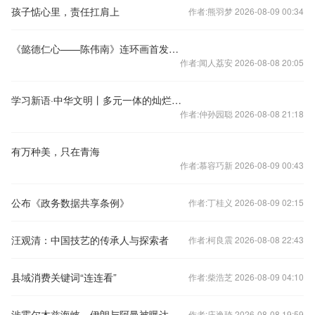
孩子惦心里，责任扛肩上
作者:熊羽梦 2026-08-09 00:34
《懿德仁心——陈伟南》连环画首发仪式在港举行
作者:闻人荔安 2026-08-08 20:05
学习新语·中华文明丨多元一体的灿烂文明
作者:仲孙园聪 2026-08-08 21:18
有万种美，只在青海
作者:慕容巧新 2026-08-09 00:43
公布《政务数据共享条例》
作者:丁桂义 2026-08-09 02:15
汪观清：中国技艺的传承人与探索者
作者:柯良震 2026-08-08 22:43
县域消费关键词“连连看”
作者:柴浩芝 2026-08-09 04:10
涉霍尔木兹海峡，伊朗与阿曼被曝达成临时协议框架
作者:庄逸琦 2026-08-08 19:59