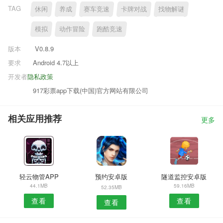
TAG
休闲
养成
赛车竞速
卡牌对战
找物解谜
模拟
动作冒险
跑酷竞速
版本
V0.8.9
要求
Android 4.7以上
开发者
隐私政策
917彩票app下载(中国)官方网站有限公司
相关应用推荐
更多
轻云物管APP
预约安卓版
隧道监控安卓版
44.1MB
59.16MB
52.35MB
查看
查看
查看