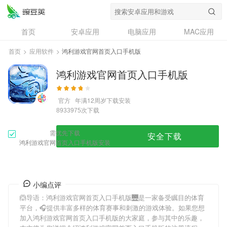
首页
安卓应用
电脑应用
MAC应用
资讯
专题
设计奖
创意应用
首页
>
应用软件
>
鸿利游戏官网首页入口手机版
问答
鸿利游戏官网首页入口手机版
官方
年满12周岁
下载安装
次下载
8933975
需优先下载
安全下载
鸿利游戏官网首页入口手机版安装
小编点评
🙆导语：
鸿利游戏官网首页入口手机版
🌉是一家备受瞩目的体育
平台，🎧提供丰富多样的体育赛事和刺激的游戏体验。如果您想
加入
鸿利游戏官网首页入口手机版
的大家庭，参与其中的乐趣，