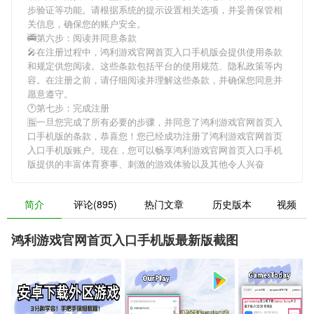
步验证等功能。请根据系统的提示设置相关选项，并妥善保管相
关信息，确保您的账户安全。
🚎第六步：阅读并同意条款
🎤在注册过程中，
鸿利游戏官网首页入口手机版
会提供使用条款
和规定供您阅读。这些条款包括平台的使用规范、隐私政策等内
容。在注册之前，请仔细阅读并理解这些条款，并确保您同意并
愿意遵守。
🕐第七步：完成注册
🈯一旦您完成了所有必要的步骤，并同意了
鸿利游戏官网首页入
口手机版
的条款，恭喜您！您已经成功注册了鸿利游戏官网首页
入口手机版账户。现在，您可以畅享
鸿利游戏官网首页入口手机
版
提供的丰富体育赛事、刺激的游戏体验以及其他令人兴奋
简介
评论(895)
热门文章
历史版本
视频
鸿利游戏官网首页入口手机版最新版截图