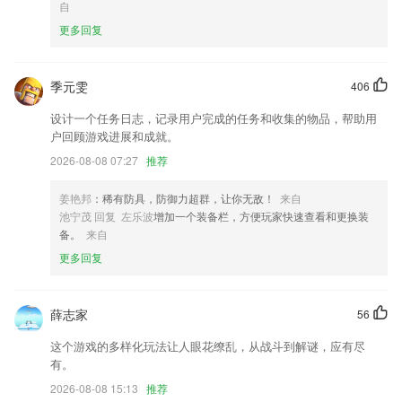
自
6.字，成功书写数字就可以解救数字士兵，让小朋友能够趣味学习数字；
更多回复
鸿利游戏官网首页入口手机版更新了什么?
在哈佛看美国
季元雯
406
优化app闪退问题
设计一个任务日志，记录用户完成的任务和收集的物品，帮助用
户回顾游戏进展和成就。
（仅对部分门店开放）
2026-08-08 07:27
推荐
修复相关已知BUG
新增货找车路径规划功能
姜艳邦
：稀有防具，防御力超群，让你无敌！
来自
池宁茂 回复 左乐波
增加一个装备栏，方便玩家快速查看和更换装
修复BUG，解决了一些已知问题
备。
来自
联系我们
更多回复
以上就是鸿利游戏官网首页入口手机版的介绍，如果您喜欢这款软件，您
可以到应用商店进行打分评论，说出您的使用经历，以帮助我们更好的对
产品进行优化修改。
薛志家
56
这个游戏的多样化玩法让人眼花缭乱，从战斗到解谜，应有尽
有。
2026-08-08 15:13
推荐