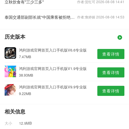
立秋饮食有"三少三多"
作者:贺红可 2026-08-08 14:41
泰国交通部副部长就“中国乘客被拒绝登机”事件公开表态
作者:詹婷姬 2026-08-08 14:53
历史版本
鸿利游戏官网首页入口手机版V6.6专业版
查看详情
7.47MB
鸿利游戏官网首页入口手机版V1.9专业版
查看详情
38.93MB
鸿利游戏官网首页入口手机版V9.9专业版
查看详情
9.22MB
相关信息
大小
12.9MB