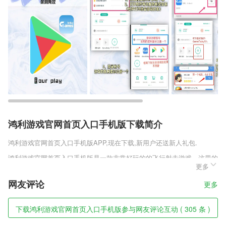
鸿利游戏官网首页入口手机版下载简介
鸿利游戏官网首页入口手机版
APP,现在下载,新用户还送新人礼包.
鸿利游戏官网首页入口手机版是一款非常好玩的的飞行射击游戏，这里的
更多
战场是在太空之中，你会面对很多的外天空的入侵者，这些外星人想要占
据地球，作为地球人一定是不能答应的，一定要的把这些敌人都消灭掉，
网友评论
更多
不能让敌人进行到地球破坏，刺激的战斗就等着你的加入了。
鸿利游戏官网首页入口手机版软件特色
下载鸿利游戏官网首页入口手机版参与网友评论互动 ( 305 条 )
1,三个亿的下载量，千万家庭早教启蒙的好选择，专属0至12岁小朋友的