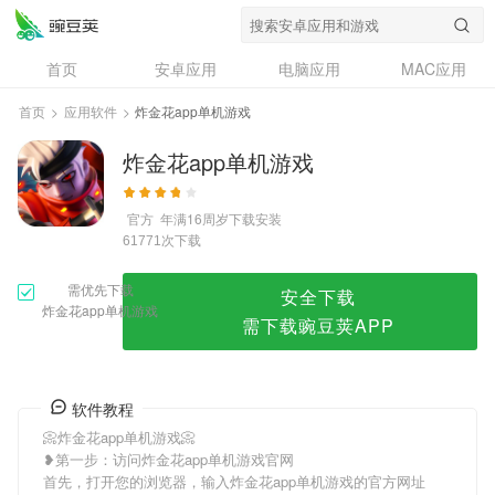
炸金花app单机游戏
首页
安卓应用
电脑应用
MAC应用
资讯
专题
设计奖
创意应用
首页
>
应用软件
>
炸金花app单机游戏
问答
炸金花app单机游戏
官方
年满16周岁
下载安装
次下载
61771
需优先下载
安全下载
炸金花app单机游戏
需下载豌豆荚APP
软件教程
📀炸金花app单机游戏📀
❥第一步：访问炸金花app单机游戏官网
首先，打开您的浏览器，输入炸金花app单机游戏的官方网址