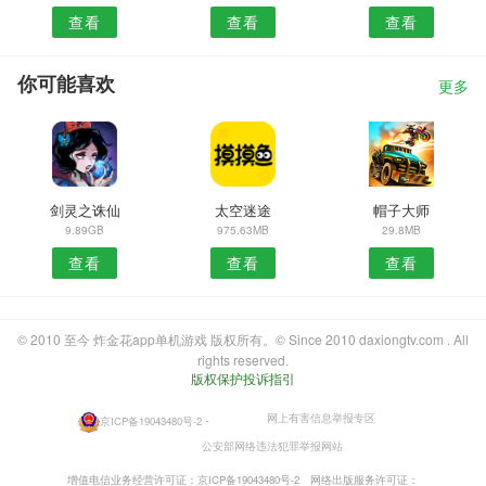
查看
查看
查看
你可能喜欢
更多
剑灵之诛仙
太空迷途
帽子大师
9.89GB
975.63MB
29.8MB
查看
查看
查看
© 2010 至今 炸金花app单机游戏 版权所有。© Since 2010 daxiongtv.com . All
rights reserved.
版权保护投诉指引
网上有害信息举报专区
京ICP备19043480号-2
・
公安部网络违法犯罪举报网站
增值电信业务经营许可证：京ICP备19043480号-2
网络出版服务许可证：