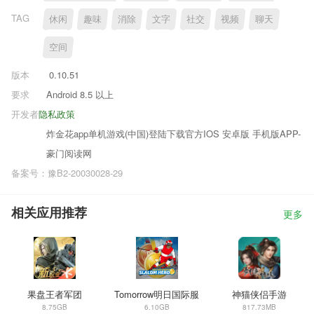
TAG
休闲
趣味
消除
文字
社交
视频
聊天
空间
版本
0.10.51
要求
Android 8.5 以上
开发者
隐私政策
炸金花app单机游戏(中国)登陆下载官方IOS 安卓版 手机版APP-
豪门阅读网
备案号：豫B2-20030028-29
相关应用推荐
更多
果盘王者军团
Tomorrow明日国际服
神猫侠侣手游
8.75GB
6.10GB
817.73MB