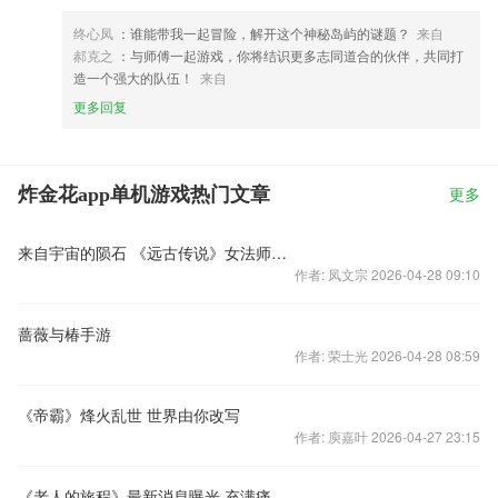
终心凤
：谁能带我一起冒险，解开这个神秘岛屿的谜题？
来自
郝克之
：与师傅一起游戏，你将结识更多志同道合的伙伴，共同打
造一个强大的队伍！
来自
更多回复
炸金花app单机游戏热门文章
更多
来自宇宙的陨石 《远古传说》女法师技能动图
作者: 凤文宗 2026-04-28 09:10
蔷薇与椿手游
作者: 荣士光 2026-04-28 08:59
《帝霸》烽火乱世 世界由你改写
作者: 庾嘉叶 2026-04-27 23:15
《老人的旅程》最新消息曝光 充满痛苦而又迷人的冒险游戏