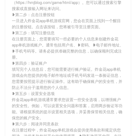
（https://hmjblog.com/game/html/app）。您可以通过搜索引擎
搜索或直接输入网址来访问。
❥第二步：点击注册按钮
一旦进入炸金花app单机游戏官网，您会在页面上找到一个醒目
的注册按钮。点击该按钮，您将被引导至注册页面。
❥第三步：填写注册信息
在注册页面上，您需要填写一些必要的个人信息来创建炸金花
app单机游戏账户。通常包括用户名、❥密码、❥电子邮件地址、
❥手机号码等。请务必提供准确完整的信息，以确保顺利完成注
册。
❥第四步：验证账户
填写完个人信息后，您可能需要进行账户验证。炸金花app单机
游戏会向您提供的电子邮件地址或手机号码发送一条验证信息，
您需要按照提示进行验证操作。这有助于确保账户的安全性，并
防止不法分子滥用您的个人信息。
❥第五步：设置安全选项
炸金花app单机游戏通常要求您设置一些安全选项，以增强账户
的安全性。例如，可以设置安全问题和答案，启用两步验证等功
能。请根据系统的提示设置相关选项，并妥善保管相关信息，确
保您的账户安全。
❥第六步：阅读并同意条款
在注册过程中，炸金花app单机游戏会提供使用条款和规定供您
阅读。这些条款包括平台的使用规范、❥隐私政策等内容。在注