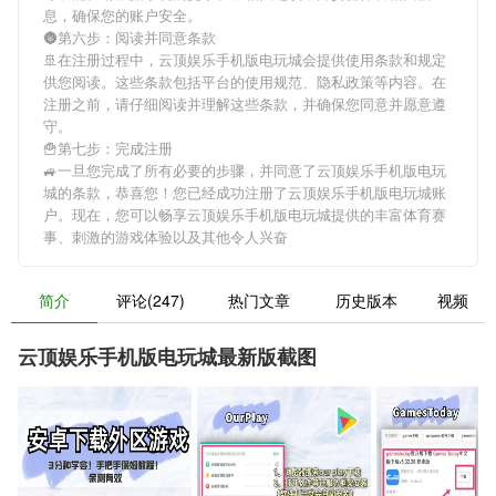
息，确保您的账户安全。
🌚第六步：阅读并同意条款
🚢在注册过程中，
云顶娱乐手机版电玩城
会提供使用条款和规定
供您阅读。这些条款包括平台的使用规范、隐私政策等内容。在
注册之前，请仔细阅读并理解这些条款，并确保您同意并愿意遵
守。
🍟第七步：完成注册
🚙一旦您完成了所有必要的步骤，并同意了
云顶娱乐手机版电玩
城
的条款，恭喜您！您已经成功注册了云顶娱乐手机版电玩城账
户。现在，您可以畅享
云顶娱乐手机版电玩城
提供的丰富体育赛
事、刺激的游戏体验以及其他令人兴奋
简介
评论(247)
热门文章
历史版本
视频
云顶娱乐手机版电玩城最新版截图