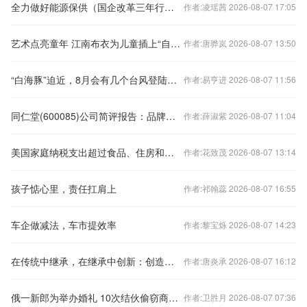
全力做好能源保供（国企改革三年行动）
作者:凌瑶茜 2026-08-07 17:05
艺术点亮童年 江南布衣为儿童插上“自由想象的翅膀”
作者:唐骅岚 2026-08-07 13:50
“白海豚”迫近，8月会有几个台风登陆或影响我国
作者:易亨进 2026-08-07 11:56
同仁堂(600085)公司简评报告：品牌价值稳固 盈利修复可期
作者:薛淑紫 2026-08-07 11:04
美国家庭纳税支出超过食品、住房和服装花费总和
作者:花致茂 2026-08-07 13:14
孩子惦心里，责任扛肩上
作者:祁翰蕊 2026-08-07 16:55
车企做减法，车市提效率
作者:黎宝烁 2026-08-07 14:23
在传统中继承，在继承中创新：创造现象级火锅品牌的“小龙坎”
作者:唐炎承 2026-08-07 16:12
俄一新郎为举办婚礼 10次结伙偷窃商店烟酒
作者:卫胜月 2026-08-07 07:36