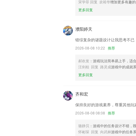
宋学菲 回复 农裕华
增加更多有趣的
宁聚看点——看宁波时代风云，看城市发
更多回复
联系我们
以上就是雷火电竞亚洲官网的介绍，如果
历，以帮助我们更好的对产品进行优化修
濮阳婷天
错综复杂的谜题设计让我思考不已
2026-08-08 10:22
推荐
郝欢发
：游戏玩法简单易上手，适
汪剑桂 回复 路灵成
游戏中的成就
更多回复
齐和宏
保持良好的游戏素养，尊重其他玩
2026-08-08 08:08
推荐
骆静贝
：游戏中的任务设计不错，
怀彬琛 回复 向武林
游戏中的任务