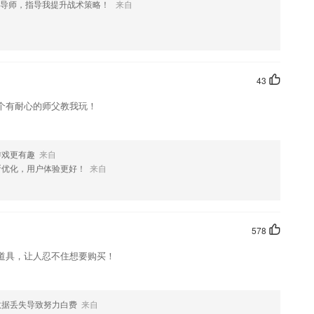
戏导师，指导我提升战术策略！
来自
己还有那些章节没有学习
买飞机、使用及维护飞机。
轻松！能学日语的日剧app，精编课程随你挑！日韩剧日剧控日剧社日
43
剧和大家的日语！
个有耐心的师父教我玩！
聘考试题库，答疑论坛社区。
对后面的教程充满好奇，时刻保证学习的兴趣。
游戏更有趣
来自
断优化，用户体验更好！
来自
?
将不再支持，更新后旧版本草稿将不能同步到新版本的草稿箱，请先导
578
道具，让人忍不住想要购买！
数据丢失导致努力白费
来自