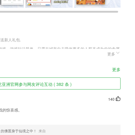
还送新人礼包.
游戏，游戏玩法简单，只需在城市中去吸收更多的人群来成为你的专属
更多
你的角色左右移动，去其他的地方去收集更多的人，你的追随者会随着
量越大，可以与其他不同颜色的对手pk战斗，使用你强大的人群来击败
更多
亚洲官网参与网友评论互动 ( 382 条 )
好);
140
戏的惊喜感。
换。
高考家庭就有1个使用完美志愿；
人仿佛置身于仙境之中！
来自
，考试时间和信息都有详细的说明哦！