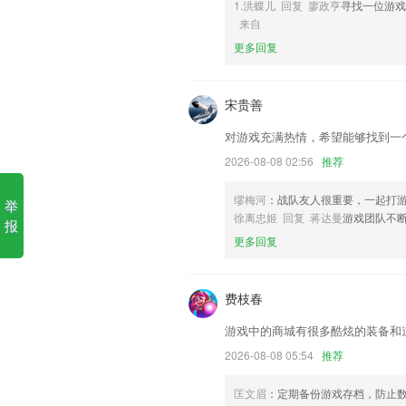
1.洪蝶儿 回复 廖政亨
寻找一位游
雷火电竞亚洲官网软件优势
来自
更多回复
1.·帮助您进行学习记录，您就能知道自
2.帮助会员体验飞行、考取飞行执照、购
宋贵善
3.日本明星教你学地道口语！日语学习超
剧网日本tv集合啦！打造看得懂的人人日
对游戏充满热情，希望能够找到一
4.教师资格证，教师资格证题库、教师招
2026-08-08 02:56
推荐
5.最喜欢的视频方式，主动思考的同时又
缪梅河
：战队友人很重要，一起打
举
6.教材知识点，章节内容视频精讲。
徐离忠姬 回复 蒋达曼
游戏团队不
报
雷火电竞亚洲官网更新了什么
更多回复
骑行中订单回到我的行程里；
新版本采用新的草稿形式，旧版本的草稿
费枝春
出旧版本草稿箱内的草稿后再更新版本
游戏中的商城有很多酷炫的装备和
每日一句答题优化
2026-08-08 05:54
推荐
支持手势方式进行登陆。
优化消息通知时效，随时掌握动态！
匡文眉
：定期备份游戏存档，防止