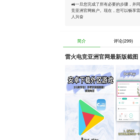
🚜一旦您完成了所有必要的步骤，并
竞亚洲官网账户。现在，您可以畅享
人兴奋
简介
评论(299)
雷火电竞亚洲官网最新版截图