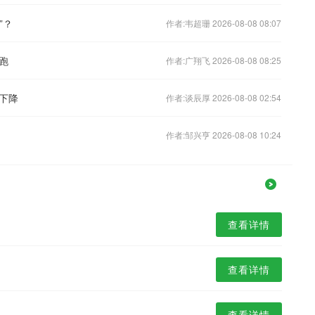
”？
作者:韦超珊 2026-08-08 08:07
跑
作者:广翔飞 2026-08-08 08:25
下降
作者:谈辰厚 2026-08-08 02:54
作者:邹兴亨 2026-08-08 10:24
查看详情
查看详情
查看详情