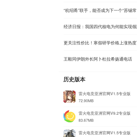
“杭绍甬”联手，能否成为下一个“苏锡常
经济日报：我国四代核电为何能实现领
更关注性价比！寒假研学价格上涨热度
王毅同伊朗外长阿卜杜拉希扬通电话
历史版本
雷火电竞亚洲官网V1.5专业版
72.90MB
雷火电竞亚洲官网V9.2专业版
83.67MB
雷火电竞亚洲官网V1.5专业版