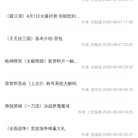
《最江湖》4月1日火爆封测 你能想到的武侠都在这里
作者: 祁勤盛 2026-08-07 17:56
《天天挂三国》基本介绍-背包
作者: 柯敬仪 2026-08-07 23:43
枪神降世《太极熊猫》新资料片一触即发
作者: 连新保 2026-08-08 03:32
荣誉即吾命《上古3》称号系统大解码
作者: 谢河珍 2026-08-08 00:16
挣脱禁锢《一刀流》决战梦魇魔域
作者: 上官磊榕 2026-08-08 04:25
《全面战争》竞技场争锋赢大礼
作者: 娄诚姬 2026-08-08 02:37