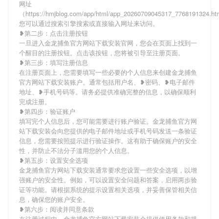
网址
（https://hmjblog.com/app/html/app_20260709045317_7768191324.
您可以通过搜索引擎搜索或直接输入网址来访问。
❥第二步：点击注册按钮
一旦进入金龙捕鱼官方网站下载安装官网，您会在页面上找到一
个醒目的注册按钮。点击该按钮，您将被引导至注册页面。
❥第三步：填写注册信息
在注册页面上，您需要填写一些必要的个人信息来创建金龙捕鱼
官方网站下载安装账户。通常包括用户名、❥密码、❥电子邮件
地址、❥手机号码等。请务必提供准确完整的信息，以确保顺利
完成注册。
❥第四步：验证账户
填写完个人信息后，您可能需要进行账户验证。金龙捕鱼官方网
站下载安装会向您提供的电子邮件地址或手机号码发送一条验证
信息，您需要按照提示进行验证操作。这有助于确保账户的安全
性，并防止不法分子滥用您的个人信息。
❥第五步：设置安全选项
金龙捕鱼官方网站下载安装通常要求您设置一些安全选项，以增
强账户的安全性。例如，可以设置安全问题和答案，启用两步验
证等功能。请根据系统的提示设置相关选项，并妥善保管相关信
息，确保您的账户安全。
❥第六步：阅读并同意条款
在注册过程中，金龙捕鱼官方网站下载安装会提供使用条款和规