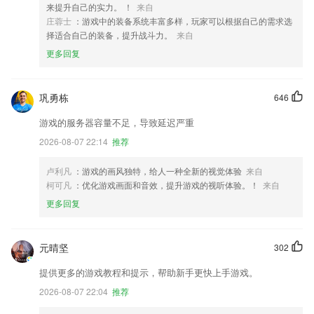
来提升自己的实力。 ！
来自
庄蓉士
：游戏中的装备系统丰富多样，玩家可以根据自己的需求选
择适合自己的装备，提升战斗力。
来自
更多回复
巩勇栋
646
游戏的服务器容量不足，导致延迟严重
2026-08-07 22:14
推荐
卢利凡
：游戏的画风独特，给人一种全新的视觉体验
来自
柯可凡
：优化游戏画面和音效，提升游戏的视听体验。！
来自
更多回复
元晴坚
302
提供更多的游戏教程和提示，帮助新手更快上手游戏。
2026-08-07 22:04
推荐