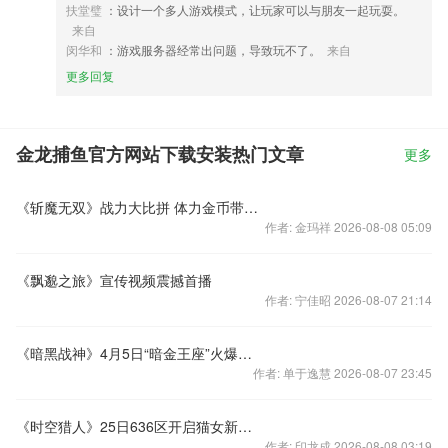
扶堂璧
：设计一个多人游戏模式，让玩家可以与朋友一起玩耍。
来自
闵华和
：游戏服务器经常出问题，导致玩不了。
来自
更多回复
金龙捕鱼官方网站下载安装热门文章
更多
《斩魔无双》战力大比拼 体力金币带回家
作者: 金玛祥 2026-08-08 05:09
《飘邈之旅》宣传视频震撼首播
作者: 宁佳昭 2026-08-07 21:14
《暗黑战神》4月5日“暗金王座”火爆开启
作者: 单于逸慧 2026-08-07 23:45
《时空猎人》25日636区开启猫女新时装上线
作者: 印龙成 2026-08-08 03:19