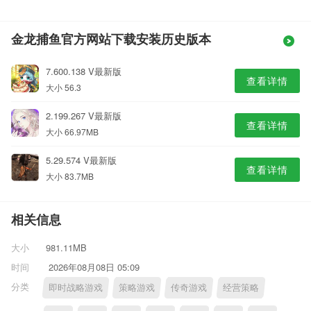
金龙捕鱼官方网站下载安装历史版本
7.600.138 V最新版
查看详情
大小 56.3
2.199.267 V最新版
查看详情
大小 66.97MB
5.29.574 V最新版
查看详情
大小 83.7MB
相关信息
大小
981.11MB
时间
2026年08月08日 05:09
分类
即时战略游戏
策略游戏
传奇游戏
经营策略