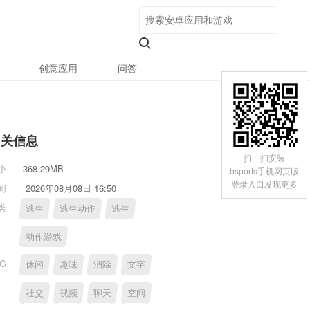
创意应用
问答
相关信息
扫一扫安装
小
368.29MB
bsports手机网页版
登录入口发现更多
间
2026年08月08日 16:50
类
逃生
逃生动作
逃生
动作游戏
AG
休闲
趣味
消除
文字
社交
视频
聊天
空间