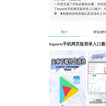
一旦您完成了所有必要的步骤，并同意了
了bsports手机网页版登录入口账户
事、❥刺激的游戏体验以及其他令人兴
简介
评论(851
bsports手机网页版登录入口