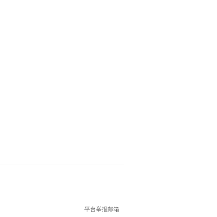
平台举报邮箱