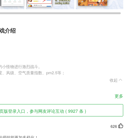
游戏介绍
的小怪物进行激烈战斗。
、风级、空气质量指数、pm2.5等；
收起
更多
网页版登录入口，参与网友评论互动 ( 9927 条 )
626
法师技能更加多样化！