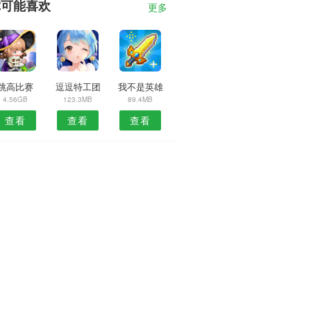
你可能喜欢
更多
跳高比赛
逗逗特工团
我不是英雄
4.56GB
123.3MB
89.4MB
查看
查看
查看