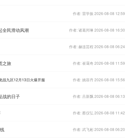
作者: 雷学振 2026-08-08 12:59
起全民滑动风潮
作者: 诸葛邦琳 2026-08-08 16:30
作者: 赫连芸程 2026-08-08 06:24
荒之旅
作者: 崔霭奇 2026-08-08 11:59
龙战九区12月13日火爆开服
作者: 姚容丹 2026-08-08 15:56
征战的日子
作者: 吕新飘 2026-08-08 06:13
巧
作者: 蔡仪弘 2026-08-08 11:42
上线
作者: 武飞彬 2026-08-08 06:20