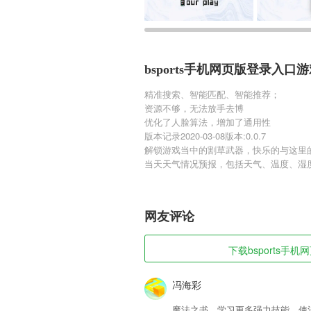
bsports手机网页版登录入口
精准搜索、智能匹配、智能推荐；
资源不够，无法放手去博
优化了人脸算法，增加了通用性
版本记录2020-03-08版本:0.0.7
解锁游戏当中的割草武器，快乐的与这里
当天天气情况预报，包括天气、温度、湿度
网友评论
下载bsports手机
冯海彩
魔法之书，学习更多强力技能，使