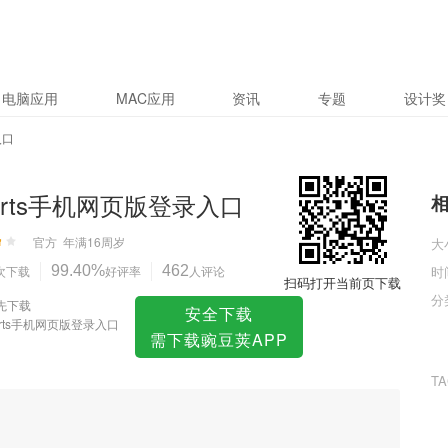
版登录入口
电脑应用
MAC应用
资讯
专题
设计奖
入口
ports手机网页版登录入口
官方
年满16周岁
大
次下载
99.40%
好评率
462
人评论
时
扫码打开当前页下载
分
先下载
安全下载
orts手机网页版登录入口
需下载豌豆荚APP
T