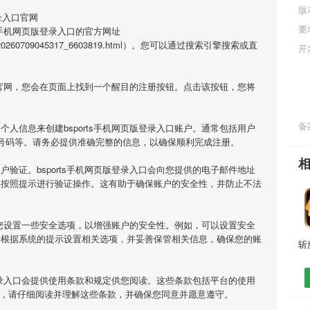
版
录入口官网
要
ts手机网页版登录入口的官方网址
l/app_20260709045317_6603819.html）。您可以通过搜索引擎搜索或直
开
入口官网，您会在页面上找到一个醒目的注册按钮。点击该按钮，您将
备案
人信息来创建bsports手机网页版登录入口账户。通常包括用户
号码等。请务必提供准确完整的信息，以确保顺利完成注册。
验证。bsports手机网页版登录入口会向您提供的电子邮件地址
要按照提示进行验证操作。这有助于确保账户的安全性，并防止不法
要求您设置一些安全选项，以增强账户的安全性。例如，可以设置安全
请根据系统的提示设置相关选项，并妥善保管相关信息，确保您的账
版登录入口会提供使用条款和规定供您阅读。这些条款包括平台的使用
前，请仔细阅读并理解这些条款，并确保您同意并愿意遵守。