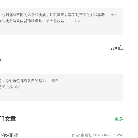
个地图都有不同的风景和挑战，让玩家可以享受到不同的游戏体验。
来自
合理使用游戏内货币和道具，最大化收益。！
来自
270
？
特，每个角色都有各自的魅力。
来自
游戏挑战
来自
热门文章
更多
归的好职业
作者: 曲朋弘 2026-08-08 16:50