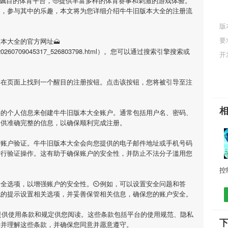
受瞩目的体育平台，🧓提供丰富多样的体育赛事和刺激的游戏体验。
庭，参与其中的乐趣，本文将为您详细介绍
牛牛旧版本大全
的注册流
版
要
版本大全
的官方网址🗻
l/app_20260709045317_526803798.html）。您可以通过搜索引擎搜索或
开
会在页面上找到一个醒目的注册按钮。点击该按钮，您将被引导至注
要的个人信息来创建
牛牛旧版本大全
账户。通常包括用户名、密码、
提供准确完整的信息，以确保顺利完成注册。
行账户验证。
牛牛旧版本大全
会向您提供的电子邮件地址或手机号码
进行验证操作。这有助于确保账户的安全性，并防止不法分子滥用您
安全选项，以增强账户的安全性。⏲例如，可以设置安全问题和答
统的提示设置相关选项，并妥善保管相关信息，确保您的账户安全。
提供使用条款和规定供您阅读。这些条款包括平台的使用规范、隐私
读并理解这些条款，并确保您同意并愿意遵守。