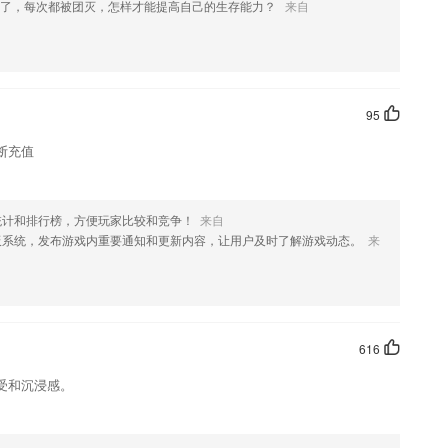
难了，每次都被团灭，怎样才能提高自己的生存能力？
来自
式展示出来的。
打造的，这里拥有非常多丰富的学习课程
速，随时随地都可以进入练题状态。
95
断充值
科技、管理等方面的基本知识
统计和排行榜，方便玩家比较和竞争！
来自
板系统，发布游戏内重要通知和更新内容，让用户及时了解游戏动态。
来
企业疑似关系等会员服务
616
受和沉浸感。