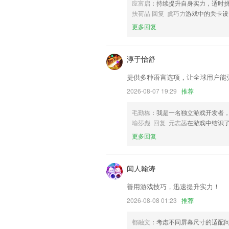
联系我们
应富启
：持续提升自身实力，适时
以上就是牛牛旧版本大全的介绍，如果您
扶荷晶 回复 虞巧力
游戏中的关卡设
以帮助我们更好的对产品进行优化修改。
更多回复
淳于怡舒
提供多种语言选项，让全球用户能
2026-08-07 19:29
推荐
毛勤栋
：我是一名独立游戏开发者
喻莎彪 回复 元志菡
在游戏中结识
更多回复
闻人翰涛
善用游戏技巧，迅速提升实力！
2026-08-08 01:23
推荐
都融文
：考虑不同屏幕尺寸的适配