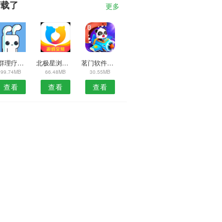
下载了
更多
奕群理疗安卓版
北极星浏览器APP
茗门软件库APP
99.74MB
66.48MB
30.55MB
查看
查看
查看