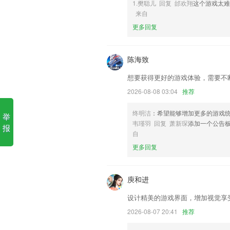
1.樊聪儿 回复 邰欢翔
这个游戏太
牛牛旧版本大全软件优势
来自
更多回复
1.课后课前的实操辅导也是通过视频的方
2.主要为需要进行技能培训学习的用户而
陈海致
3.练习试题会变得非常的轻松、简单、快
4.暖心欧巴和你一起挖掘金点子
想要获得更好的游戏体验，需要不
5.课文朗读、点读、连读；
2026-08-08 03:04
推荐
6.主要包括：经济、历史、法律、文化、
终明洁
：希望能够增加更多的游戏
举
牛牛旧版本大全更新了什么?
韦瑾羽 回复 萧新琛
添加一个公告
报
自
大量提升用户体验的细节功能
更多回复
新增企业疑似公职人企业授权所有人以及
新增总计显示班次的天数信息
庾和进
调整209模块与201模块一致
设计精美的游戏界面，增加视觉享
地方频道支持浏览科普号资讯内容；
2026-08-07 20:41
推荐
全新的个人页面