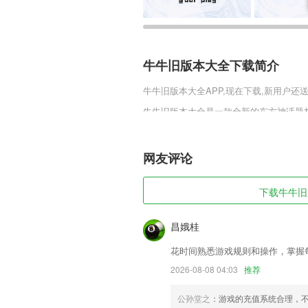
牛牛旧版本大全下载简介
牛牛旧版本大全
APP,现在下载,新用户还
牛牛旧版本大全是一款全新的东方神话题材
的进行的打磨，让玩家可以在游戏中感受
战斗来获得快速的成长，同时在不断的探
网友评论
牛牛旧版本大全软件特色
1,不怕书荒,实时跨站搜索全网热门小说,
下载牛牛旧版
2,用户如果在软件中有任何想要进行阅
易的获得相应的图书资源了。
昌娥桂
3,丰富趣味的课后强化练习，获得星星
花时间熟悉游戏规则和操作，掌握
4,美容师题库除了有其完整的美容师题库
2026-08-08 04:03
推荐
5,在这个软件里，一切都可以选择购买，
公孙堂之
：游戏的充值系统合理，
6,百变换装功能，只需要上传一张正脸照