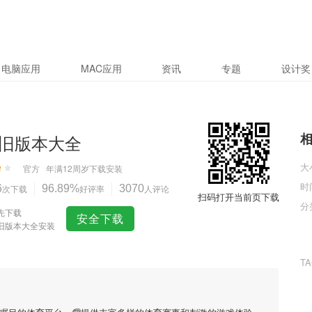
电脑应用
MAC应用
资讯
专题
设计奖
旧版本大全
大
官方
年满12周岁
下载安装
时
6
次下载
96.89%
好评率
3070
人评论
扫码打开当前页下载
分
先下载
安全下载
旧版本大全安装
T