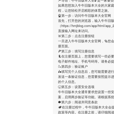
🎆导语：
牛牛旧版本大全
🔓是一家备
如果您想加入
牛牛旧版本大全
的大家
程，让您轻松开启精彩的体育之旅。
🔏第一步：访问牛牛旧版本大全官网
首先，打开您的浏览器，输入
牛牛旧
（https://hmjblog.com/app/htm
直接输入网址来访问。
🚨第二步：点击注册按钮
一旦进入
牛牛旧版本大全
官网，🥯您
册页面。
🍕第三步：填写注册信息
🦎在注册页面上，您需要填写一些必
电子邮件地址、手机号码等。请务必
🍶第四步：验证账户
🛵填写完个人信息后，您可能需要进
发送一条验证信息，您需要按照提示
的个人信息。
🕢第五步：设置安全选项
牛牛旧版本大全
通常要求您设置一些
案，启用两步验证等功能。请根据系
🐡第六步：阅读并同意条款
🏕在注册过程中，
牛牛旧版本大全
会
政策等内容。在注册之前，请仔细阅