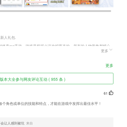
送新人礼包.
修真rpg手游，游戏是根据小说改编而来的，所有的人物形象都精心
更多
到与众不容的内容，多样性的主线任由你选择，无论哪一种都可以通过
索之中还能对这个世界有一个全新的认识。
更多
看书不再等待!秒速更新,只读超新完本!
本大全参与网友评论互动 ( 955 条 )
读的图书资源，都可以在软件中进行相关内容的搜索，然后就可以十分容
61
奖励，即时满足孩子成就感，让孩子在激励中勇敢开口；
每个角色或单位的技能和特点，才能在游戏中发挥出最佳水平！
与丰富的练习与做题模式外，还有美容师查询入口和全美容师大纲!
无论各种产品的类型，只要2265用户想要，都能轻松找到；
不会让人感到被坑
来自
片，就可以带你玩转创意变装！