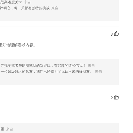
挑战高难度关卡
来自
喜欢这款软件，您可以到应用商店进行打分评论，说出您的使用经历，
计精心，每一关都有独特的挑战
来自
3
更好地理解游戏内容。
，寻找测试者帮助测试我的新游戏，有兴趣的请私信我！
来自
了一位超级好玩的队友，我们已经成为了无话不谈的好朋友。
来自
2
问题
来自