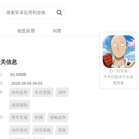
创意应用
问答
相关信息
扫一扫安装
小
63.50MB
牛牛旧版本大全发
现更多
间
2026-08-08 04:03
类
休闲益智
生存冒险
动作
游戏辅助
AG
赛车竞速
惊悚
策略战争
动作游戏
经营策略
悬疑